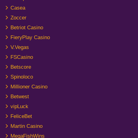
Casea
Zoccer
Betriot Casino
FieryPlay Casino
V.Vegas
FSCasino
Betscore
Spinoloco
Millioner Casino
Betwest
vipLuck
FeliceBet
Martin Casino
MegaFishWins