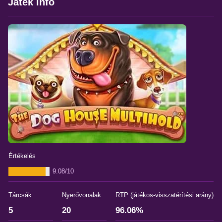
Játék infó
Értékelés
9.08/10
Tárcsák
Nyerővonalak
RTP (játékos-visszatérítési arány)
5
20
96.06%