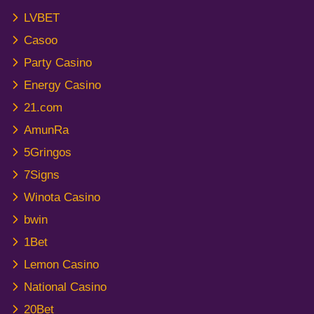
LVBET
Casoo
Party Casino
Energy Casino
21.com
AmunRa
5Gringos
7Signs
Winota Casino
bwin
1Bet
Lemon Casino
National Casino
20Bet