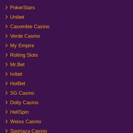
PokerStars
Unibet
Casombie Casino
Verde Casino
My Empire
Rolling Slots
Mr.Bet
Ivibet
HotBet
SG Casino
Dolly Casino
HellSpin
Weiss Casino
Sportaza Casino