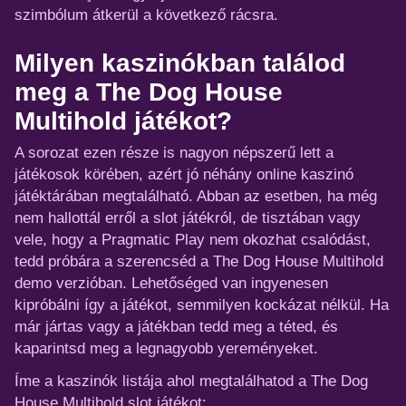
szimbólum átkerül a következő rácsra.
Milyen kaszinókban találod
meg a The Dog House
Multihold játékot?
A sorozat ezen része is nagyon népszerű lett a
játékosok körében, azért jó néhány online kaszinó
játéktárában megtalálható. Abban az esetben, ha még
nem hallottál erről a slot játékról, de tisztában vagy
vele, hogy a Pragmatic Play nem okozhat csalódást,
tedd próbára a szerencséd a The Dog House Multihold
demo verzióban. Lehetőséged van ingyenesen
kipróbálni így a játékot, semmilyen kockázat nélkül. Ha
már jártas vagy a játékban tedd meg a téted, és
kaparintsd meg a legnagyobb yereményeket.
Íme a kaszinók listája ahol megtalálhatod a The Dog
House Multihold slot játékot: