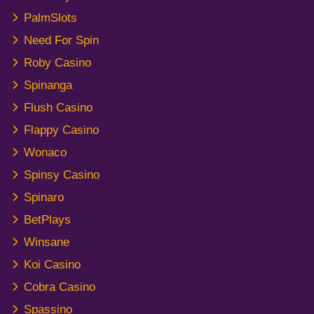
PalmSlots
Need For Spin
Roby Casino
Spinanga
Flush Casino
Flappy Casino
Wonaco
Spinsy Casino
Spinaro
BetPlays
Winsane
Koi Casino
Cobra Casino
Spassino