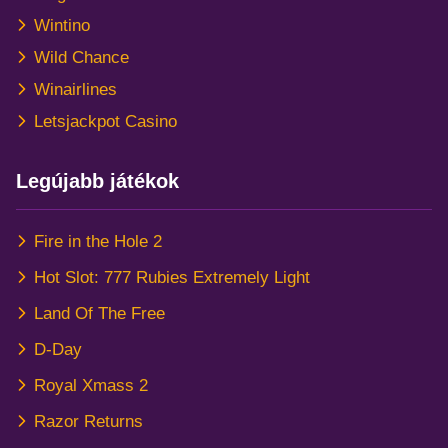
Wintino
Wild Chance
Winairlines
Letsjackpot Casino
Legújabb játékok
Fire in the Hole 2
Hot Slot: 777 Rubies Extremely Light
Land Of The Free
D-Day
Royal Xmass 2
Razor Returns