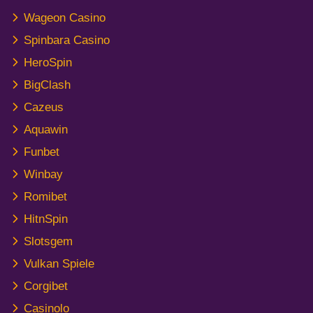
Wageon Casino
Spinbara Casino
HeroSpin
BigClash
Cazeus
Aquawin
Funbet
Winbay
Romibet
HitnSpin
Slotsgem
Vulkan Spiele
Corgibet
Casinolo