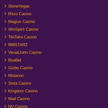
StoneVegas
Ritzo Casino
Magius Casino
WinSpirit Casino
TikiTaka Casino
888STARZ
Vera&John Casino
BoaBet
Gizbo Casino
Midarion
Slota Casino
⁠Kingdom Casino
Mad Casino
NV Casino