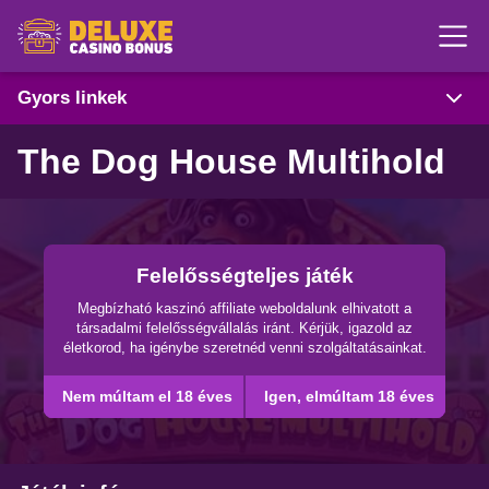
Me
Gyors linkek
The Dog House Multihold
Felelősségteljes játék
Megbízható kaszinó affiliate weboldalunk elhivatott a
társadalmi felelősségvállalás iránt. Kérjük, igazold az
életkorod, ha igénybe szeretnéd venni szolgáltatásainkat.
Nem múltam el 18 éves
Igen, elmúltam 18 éves