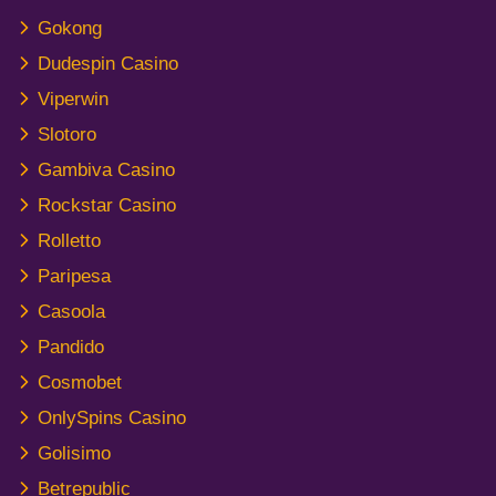
Gokong
Dudespin Casino
Viperwin
Slotoro
Gambiva Casino
Rockstar Casino
Rolletto
Paripesa
Casoola
Pandido
Cosmobet
OnlySpins Casino
Golisimo
Betrepublic