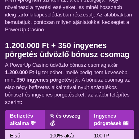
növelhesd a nyerési esélyeket, és minél hosszabb
ideig tartó kikapcsolódásban részesülj. Az alábbiakban
bemutatjuk, pontosan milyen ajánlatokkal kecsegtet a
PowerUp Casino.
1.200.000 Ft + 350 ingyenes
pörgetés üdvözlő bónusz csomag
A PowerUp Casino üdvözlő bónusz csomag akár
1.200.000 Ft-ig
terjedhet, mellé pedig nem kevesebb,
mint
350 ingyenes pörgetés
jár. A bónusz csomag az
első négy befizetés alkalmával nyújt százalékos
bónuszt és ingyenes pörgetéseket, az alábbi felépítés
szerint:
Befizetés
% és összeg
Ingyenes
alkalma 💸
💰
pörgetések 🎰
Első
100% akár
100 IP