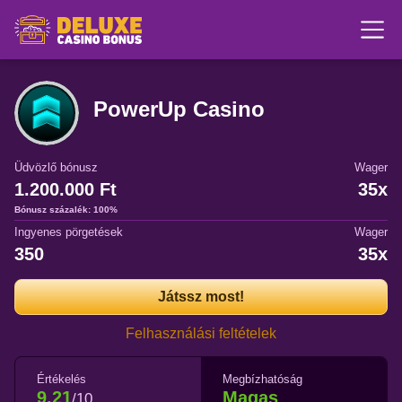
Me
PowerUp Casino
Üdvözlő bónusz
Wager
1.200.000 Ft
35x
Bónusz százalék: 100%
Ingyenes pörgetések
Wager
350
35x
Játssz most!
Felhasználási feltételek
Értékelés
Megbízhatóság
9.21
Magas
/10