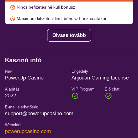
Nincs befizetés nélküli bónusz
Maximum kifizetési limit bónusz használatakor
Olvass tovább
Kaszinó infó
Név
Engedély
PowerUp Casino
Anjouan Gaming License
Alapítás
VIP Program
Élő chat
2022
E-mail elérhetőség
support@powerupcasino.com
Weboldal
powerupcasino.com