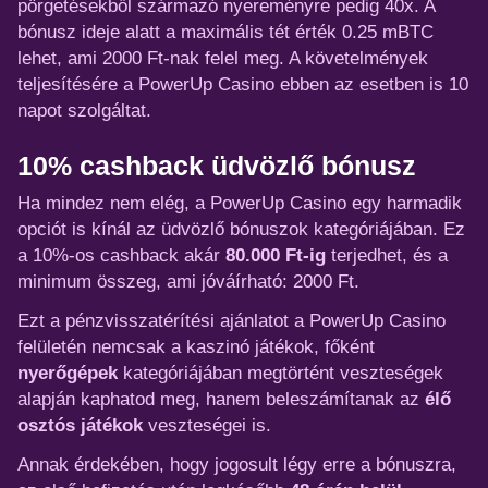
pörgetésekből származó nyereményre pedig 40x. A
bónusz ideje alatt a maximális tét érték 0.25 mBTC
lehet, ami 2000 Ft-nak felel meg. A követelmények
teljesítésére a PowerUp Casino ebben az esetben is 10
napot szolgáltat.
10% cashback üdvözlő bónusz
Ha mindez nem elég, a PowerUp Casino egy harmadik
opciót is kínál az üdvözlő bónuszok kategóriájában. Ez
a 10%-os cashback akár
80.000 Ft-ig
terjedhet, és a
minimum összeg, ami jóváírható: 2000 Ft.
Ezt a pénzvisszatérítési ajánlatot a PowerUp Casino
felületén nemcsak a kaszinó játékok, főként
nyerőgépek
kategóriájában megtörtént veszteségek
alapján kaphatod meg, hanem beleszámítanak az
élő
osztós játékok
veszteségei is.
Annak érdekében, hogy jogosult légy erre a bónuszra,