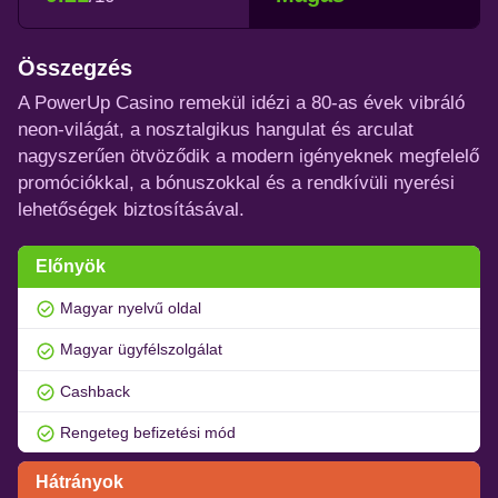
Összegzés
A PowerUp Casino remekül idézi a 80-as évek vibráló
neon-világát, a nosztalgikus hangulat és arculat
nagyszerűen ötvöződik a modern igényeknek megfelelő
promóciókkal, a bónuszokkal és a rendkívüli nyerési
lehetőségek biztosításával.
Előnyök
Magyar nyelvű oldal
Magyar ügyfélszolgálat
Cashback
Rengeteg befizetési mód
Hátrányok