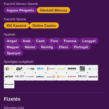
Kaszinó bónusz típusok
Ingyen Pörgetés
Üdvözlő Bónusz
Kaszinó típusai
Élő Kaszinó
Online Casino
Nyelvek
Angol
Arab
Cseh
Finn
Francia
Lengyel
Magyar
Német
Norvég
Olasz
Portugál
Spanyol
Nyerőgép szolgáltató
Fizetés
Kifizetési limit