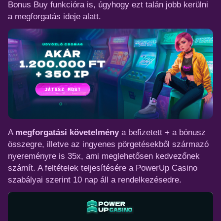
Bonus Buy funkcióra is, úgyhogy ezt talán jobb kerülni
a megforgatás ideje alatt.
A
megforgatási követelmény
a befizetett + a bónusz
összegre, illetve az ingyenes pörgetésekből származó
nyereményre is 35x, ami meglehetősen kedvezőnek
számít. A feltételek teljesítésére a PowerUp Casino
szabályai szerint 10 nap áll a rendelkezésedre.