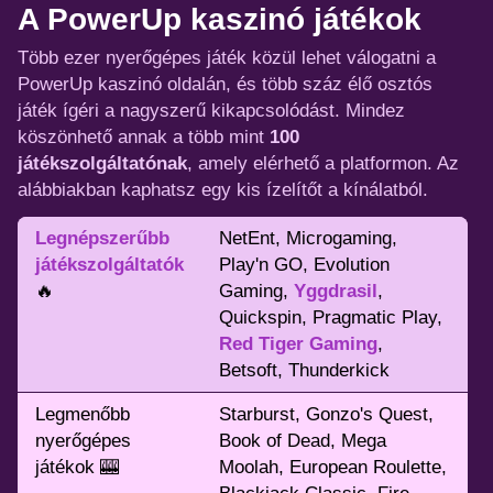
A PowerUp kaszinó játékok
Több ezer nyerőgépes játék közül lehet válogatni a
PowerUp kaszinó oldalán, és több száz élő osztós
játék ígéri a nagyszerű kikapcsolódást. Mindez
köszönhető annak a több mint
100
játékszolgáltatónak
, amely elérhető a platformon. Az
alábbiakban kaphatsz egy kis ízelítőt a kínálatból.
Legnépszerűbb
NetEnt, Microgaming,
játékszolgáltatók
Play'n GO, Evolution
🔥
Gaming,
Yggdrasil
,
Quickspin, Pragmatic Play,
Red Tiger Gaming
,
Betsoft, Thunderkick
Legmenőbb
Starburst, Gonzo's Quest,
nyerőgépes
Book of Dead, Mega
játékok 🎰
Moolah, European Roulette,