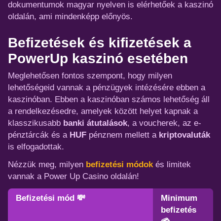
dokumentumok magyar nyelven is elérhetőek a kaszinó
oldalán, ami mindenképp előnyös.
Befizetések és kifizetések a
PowerUp kaszinó esetében
Meglehetősen fontos szempont, hogy milyen
lehetőségeid vannak a pénzügyek intézésére ebben a
kaszinóban. Ebben a kaszinóban számos lehetőség áll
a rendelkezésedre, amelyek között helyet kapnak a
klasszikusabb
banki átutalások
, a voucherek, az e-
pénztárcák és a
HUF
pénznem mellett a
kriptovaluták
is elfogadottak.
Nézzük meg, milyen
befizetési módok
és limitek
vannak a Power Up Casino oldalán!
Befizetési mód 💸
Minimum
befizetés