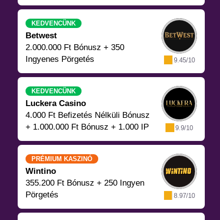
KEDVENCÜNK
Betwest
2.000.000 Ft Bónusz + 350
Ingyenes Pörgetés
9.45/10
KEDVENCÜNK
Luckera Casino
4.000 Ft Befizetés Nélküli Bónusz
+ 1.000.000 Ft Bónusz + 1.000 IP
9.9/10
PRÉMIUM KASZINÓ
Wintino
355.200 Ft Bónusz + 250 Ingyen
Pörgetés
8.97/10