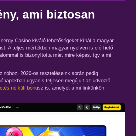
ény, ami biztosan
Energy Casino kiváló lehetőségeket kínál a magyar
ást. A teljes mértékben magyar nyelven is elérhető
alommal is bizonyította már, mire képes, így a mi
zinóhoz, 2026-os teszteléseink során pedig
 hónapokban ugyanis teljesen megújult az üdvözlő
zetés nélküli bónusz
is, amelyet a mi linkünkön