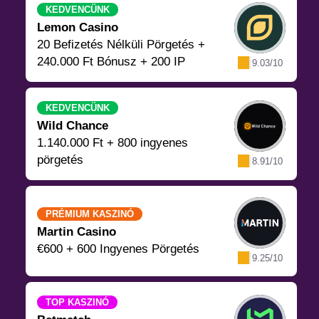
KEDVENCÜNK
Lemon Casino
20 Befizetés Nélküli Pörgetés +
240.000 Ft Bónusz + 200 IP
9.03/10
KEDVENCÜNK
Wild Chance
1.140.000 Ft + 800 ingyenes
pörgetés
8.91/10
PRÉMIUM KASZINÓ
Martin Casino
€600 + 600 Ingyenes Pörgetés
9.25/10
TOP KASZINÓ