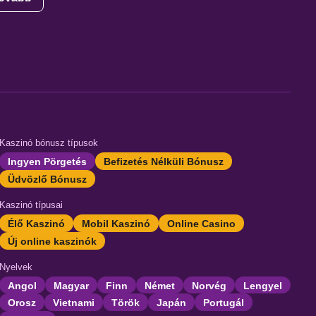
Kaszinó bónusz típusok
Ingyen Pörgetés
Befizetés Nélküli Bónusz
Üdvözlő Bónusz
Kaszinó típusai
Élő Kaszinó
Mobil Kaszinó
Online Casino
Új online kaszinók
Nyelvek
Angol
Magyar
Finn
Német
Norvég
Lengyel
Orosz
Vietnami
Török
Japán
Portugál