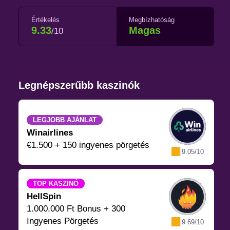
Értékelés
Megbízhatóság
9.33
Magas
/10
Legnépszerűbb kaszinók
LEGJOBB AJÁNLAT
Winairlines
€1.500 + 150 ingyenes pörgetés
9.05/10
TOP KASZINÓ
HellSpin
1.000.000 Ft Bonus + 300
Ingyenes Pörgetés
9.69/10