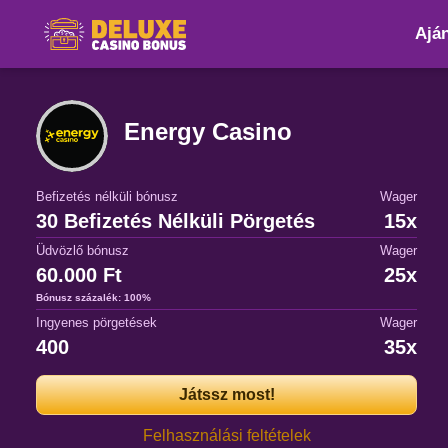
Aján
Energy Casino
Befizetés nélküli bónusz
Wager
30 Befizetés Nélküli Pörgetés
15x
Üdvözlő bónusz
Wager
60.000 Ft
25x
Bónusz százalék: 100%
Ingyenes pörgetések
Wager
400
35x
Játssz most!
Felhasználási feltételek