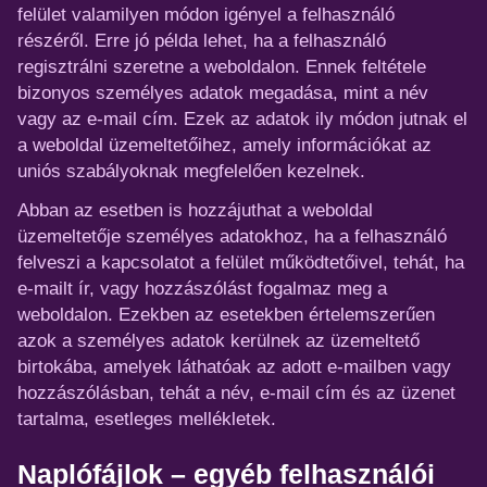
felület valamilyen módon igényel a felhasználó
részéről. Erre jó példa lehet, ha a felhasználó
regisztrálni szeretne a weboldalon. Ennek feltétele
bizonyos személyes adatok megadása, mint a név
vagy az e-mail cím. Ezek az adatok ily módon jutnak el
a weboldal üzemeltetőihez, amely információkat az
uniós szabályoknak megfelelően kezelnek.
Abban az esetben is hozzájuthat a weboldal
üzemeltetője személyes adatokhoz, ha a felhasználó
felveszi a kapcsolatot a felület működtetőivel, tehát, ha
e-mailt ír, vagy hozzászólást fogalmaz meg a
weboldalon. Ezekben az esetekben értelemszerűen
azok a személyes adatok kerülnek az üzemeltető
birtokába, amelyek láthatóak az adott e-mailben vagy
hozzászólásban, tehát a név, e-mail cím és az üzenet
tartalma, esetleges mellékletek.
Naplófájlok – egyéb felhasználói