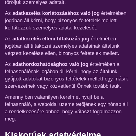
töröljük személyes adatait.
Az
adatkezelés korlátozásához való jog
értelmében
jogában áll kérni, hogy bizonyos feltételek mellett
korlátozzuk személyes adatai kezelését.
Az
adatkezelés elleni tiltakozás jog
értelmében
jogában áll tiltakozni személyes adatainak általunk
végzett kezelése ellen, bizonyos feltételek mellett.
Az
adathordozhatósághoz való jog
értelmében a
felhasználónak jogában áll kérni, hogy az általunk
gyűjtött adatokat bizonyos feltételek mellett egy másik
szervezetnek vagy közvetlenül Önnek továbbítsuk.
Amennyiben valamilyen kérelmet nyújt be a
felhasználó, a weboldal üzemeltetőjének egy hónap áll
a rendelkezésére ahhoz, hogy választ fogalmazzon
meg.
Kiskorúak adatvédelme