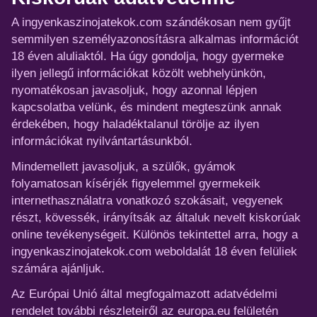
A ingyenkaszinojatekok.com szándékosan nem gyűjt
semmilyen személyazonosításra alkalmas információt
18 éven aluliaktól. Ha úgy gondolja, hogy gyermeke
ilyen jellegű információkat közölt webhelyünkön,
nyomatékosan javasoljuk, hogy azonnal lépjen
kapcsolatba velünk, és mindent megteszünk annak
érdekében, hogy haladéktalanul törölje az ilyen
információkat nyilvántartásunkból.
Mindemellett javasoljuk, a szülők, gyámok
folyamatosan kísérjék figyelemmel gyermekeik
internethasználatra vonatkozó szokásait, vegyenek
részt, kövessék, irányítsák az általuk nevelt kiskorúak
online tevékenységeit. Különös tekintettel arra, hogy a
ingyenkaszinojatekok.com weboldalát 18 éven felüliek
számára ajánljuk.
Az Európai Unió által megfogalmazott adatvédelmi
rendelet további részleteiről az europa.eu felületén