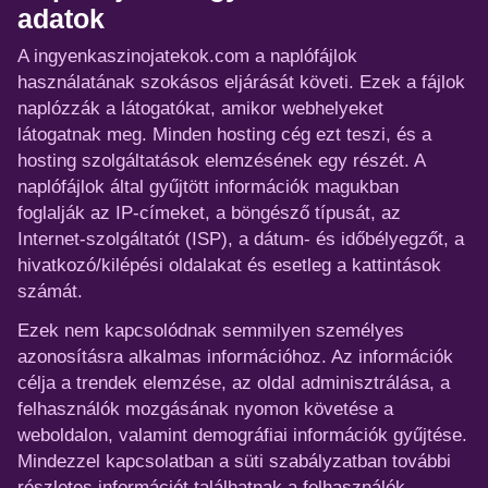
adatok
A ingyenkaszinojatekok.com a naplófájlok
használatának szokásos eljárását követi. Ezek a fájlok
naplózzák a látogatókat, amikor webhelyeket
látogatnak meg. Minden hosting cég ezt teszi, és a
hosting szolgáltatások elemzésének egy részét. A
naplófájlok által gyűjtött információk magukban
foglalják az IP-címeket, a böngésző típusát, az
Internet-szolgáltatót (ISP), a dátum- és időbélyegzőt, a
hivatkozó/kilépési oldalakat és esetleg a kattintások
számát.
Ezek nem kapcsolódnak semmilyen személyes
azonosításra alkalmas információhoz. Az információk
célja a trendek elemzése, az oldal adminisztrálása, a
felhasználók mozgásának nyomon követése a
weboldalon, valamint demográfiai információk gyűjtése.
Mindezzel kapcsolatban a süti szabályzatban további
részletes információt találhatnak a felhasználók.