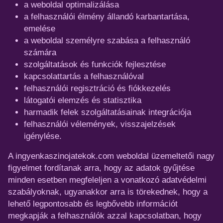
a weboldal optimalizálása
a felhasználói élmény állandó karbantartása,
emelése
a weboldal személyre szabása a felhasználó
számára
szolgáltatások és funkciók fejlesztése
kapcsolattartás a felhasználóval
felhasználói regisztráció és fiókkezelés
látogatói elemzés és statisztika
harmadik felek szolgáltatásainak integrációja
felhasználói vélemények, visszajelzések
igénylése.
A ingyenkaszinojatekok.com weboldal üzemeltetői nagy
figyelmet fordítanak arra, hogy az adatok gyűjtése
minden esetben megfeleljen a vonatkozó adatvédelmi
szabályoknak, ugyanakkor arra is törekednek, hogy a
lehető legpontosabb és legbővebb információt
megkapják a felhasználók azzal kapcsolatban, hogy