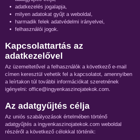
adatkezelés jogalapja,
milyen adatokat gyűjt a weboldal,
harmadik felek adatvédelmi irányelvei,
felhasználói jogok.
Kapcsolattartás az
adatkezelővel
Az üzemeltetővel a felhasználók a következő e-mail
címen keresztül vehetik fel a kapcsolatot, amennyiben
a leírtakon túl további információkat szeretnének
igényelni: office@ingyenkaszinojatekok.com.
Az adatgyűjtés célja
Az uniós szabályozások értelmében történő
adatgyűjtés a ingyenkaszinojatekok.com weboldal
részéről a következő célokkal történik: