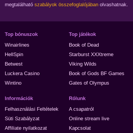
megtalálható
szabályok összefoglalójában
olvashatnak.
Top bónuszok
Top játékok
Winairlines
Book of Dead
HellSpin
Starburst XXXtreme
Betwest
Viking Wilds
Luckera Casino
Book of Gods BF Games
Wintino
Gates of Olympus
Információk
Rólunk
Felhasználási Feltételek
A csapatról
Süti Szabályzat
Online stream live
Affiliate nyilatkozat
Kapcsolat