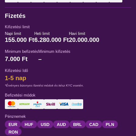
Fizetés
Kifizetési limit
Napi limit
Heti limit
Havi limit
155.000 Ft
6.280.000 Ft
20.000.000
Minimum befizetés
Minimum kifizetés
7.000 Ft
–
Kifizetési Idő
1-5 nap
*Érvényes bizonyos fizetési módok és kész KYC esetén.
Befizetési módok
Pénznemek
EUR
HUF
USD
AUD
BRL
CAD
PLN
RON