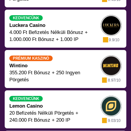
KEDVENCÜNK
Luckera Casino
4.000 Ft Befizetés Nélküli Bónusz +
1.000.000 Ft Bónusz + 1.000 IP
9.9/10
PRÉMIUM KASZINÓ
Wintino
355.200 Ft Bónusz + 250 Ingyen
Pörgetés
8.97/10
KEDVENCÜNK
Lemon Casino
20 Befizetés Nélküli Pörgetés +
240.000 Ft Bónusz + 200 IP
9.03/10