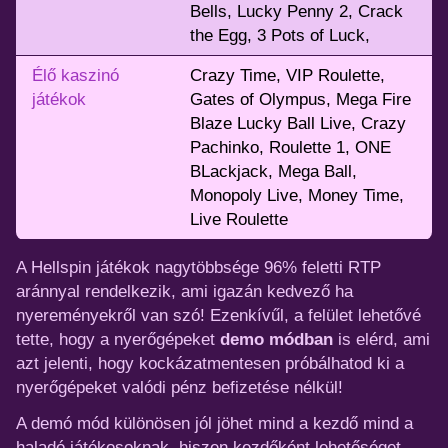
Bells, Lucky Penny 2, Crack
the Egg, 3 Pots of Luck,
Élő kaszinó
Crazy Time, VIP Roulette,
játékok
Gates of Olympus, Mega Fire
Blaze Lucky Ball Live, Crazy
Pachinko, Roulette 1, ONE
BLackjack, Mega Ball,
Monopoly Live, Money Time,
Live Roulette
A Hellspin játékok nagytöbbsége 96% feletti RTP
aránnyal rendelkezik, ami igazán kedvező ha
nyereményekről van szó! Ezenkívűl, a felület lehetővé
tette, hogy a nyerőgépeket
demo módban
is elérd, ami
azt jelenti, hogy kockázatmentesen próbálhatod ki a
nyerőgépeket valódi pénz befizetése nélkül!
A demó mód különösen jól jöhet mind a kezdő mind a
haladó játékosoknak, hiszen kezdőként lehetőséget