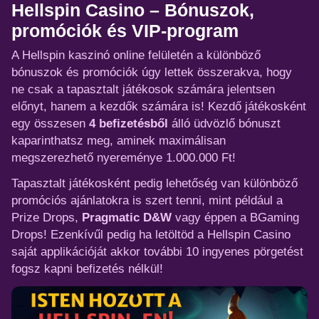
Hellspin Casino – Bónuszok,
promóciók és VIP-program
A Hellspin kaszinó online felületén a különböző
bónuszok és promóciók úgy lettek összerakva, hogy
ne csak a tapasztalt játékosok számára jelentsen
előnyt, hanem a kezdők számára is! Kezdő játékosként
egy összesen
4 befizetésből
álló üdvözlő bónuszt
kaparinthatsz meg, aminek maximálisan
megszerezhető nyereménye 1.000.000 Ft!
Tapasztalt játékosként pedig lehetőség van különböző
promóciós ajánlatokra is szert tenni, mint például a
Prize Drops,
Pragmatic D&W
vagy éppen a BGaming
Drops! Ezenkívűl pedig ha letöltöd a Hellspin Casino
saját applikációját akkor további 10 ingyenes pörgetést
fogsz kapni befizetés nélkül!