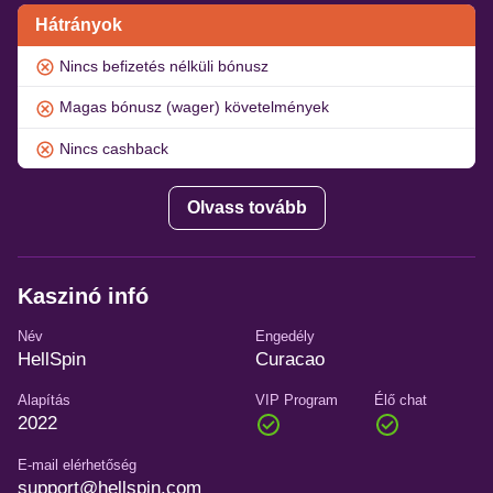
Hátrányok
Nincs befizetés nélküli bónusz
Magas bónusz (wager) követelmények
Nincs cashback
Olvass tovább
Kaszinó infó
Név
Engedély
HellSpin
Curacao
Alapítás
VIP Program
Élő chat
2022
E-mail elérhetőség
support@hellspin.com