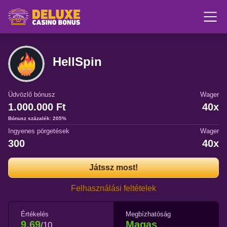
Me
HellSpin
Üdvözlő bónusz
Wager
1.000.000 Ft
40x
Bónusz százalék: 205%
Ingyenes pörgetések
Wager
300
40x
Játssz most!
Felhasználási feltételek
Értékelés
Megbízhatóság
9.69
Magas
/10