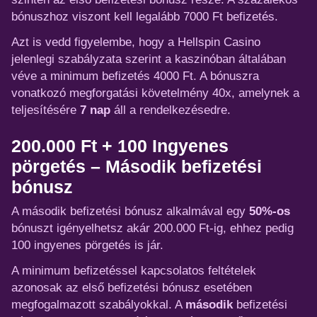
bónuszhoz viszont kell legalább 7000 Ft befizetés.
Azt is vedd figyelembe, hogy a Hellspin Casino
jelenlegi szabályzata szerint a kaszinóban általában
véve a minimum befizetés 4000 Ft. A bónuszra
vonatkozó megforgatási követelmény 40x, amelynek a
teljesítésére
7 nap
áll a rendelkezésedre.
200.000 Ft + 100 Ingyenes
pörgetés – Második befizetési
bónusz
A második befizetési bónusz alkalmával egy
50%-os
bónuszt igényelhetsz akár 200.000 Ft-ig, ehhez pedig
100 ingyenes pörgetés is jár.
A minimum befizetéssel kapcsolatos feltételek
azonosak az első befizetési bónusz esetében
megfogalmazott szabályokkal. A
második
befizetési