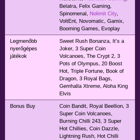
Belatra, Felix Gaming,
Spinomenal,
Nolimit City
,
VoltEnt, Novomatic, Gamix,
Booming Games, Evoplay
Legmenőbb
Sweet Rush Bonanza, It’s a
nyerőgépes
Joker, 3 Super Coin
játékok
Volcanoes, The Crypt 2, 3
Pots of Olympus, 20 Boost
Hot, Triple Fortune, Book of
Dragon, 3 Royal Bags,
Gemhalla Xtreme, Aloha King
Elvis
Bonus Buy
Coin Bandit, Royal Beellion, 3
Super Coin Volcanoes,
Burning Chilli 243, 3 Super
Hot Chillies, Coin Dazzle,
Lightning Rush, Hot Chilli