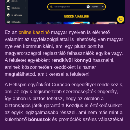
Ez az
online kaszinó
magyar nyelven is elérhető
valamint az ügyfélszolgálattal is lehetőség van magyar
nyelven kommunikálni, ami egy plusz pont ha
magyarországról regisztráló felhasználók egyike vagy.
A felületet egyébként
rendkívül könnyű
használni,
aminek köszönhetően kezdőként is hamar
megtalálhatod, amit keresel a felületen!
A Hellspin egyébként Curacao engedéllyel rendelkezik,
ami az egyik legismertebb szerencsejáték engedély,
így abban is biztos lehetsz, hogy az oldalon a
biztonságos játék garantált! Kezdjük is értékelésünket
az egyik legizgalmasabb résszel, ami nem más mint a
különböző
bónuszok
és promóciók széles választéka!