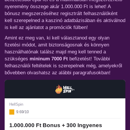
nyeremény összege akár 1.000.000 Ft is lehet! A
bónusz megszerzéséhez regisztrált felhasználóként
kell szerepelned a kaszinó adatbázisában és aktiválnod
is kell az ajánlatot a promóciók fülben!
Amint ez meg van, ki kell választanod egy olyan
fizetési módot, amit biztonságosnak és könnyen
használhatónak találsz majd meg kell tenned a
szükséges
mininum 7000 Ft
befizetést! További
felhasználói feltételek is szerepelnek még, amelyekről
bővebben olvashatsz az alábbi paragrafusokban!
HellSpin
9.69/10
1.000.000 Ft Bonus + 300 Ingyenes