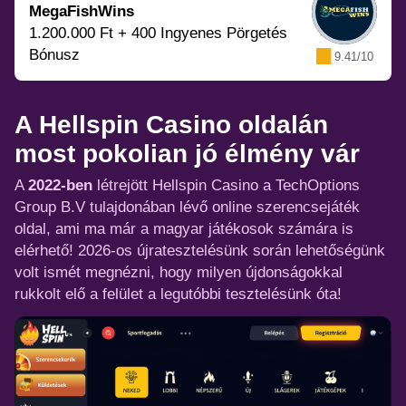
MegaFishWins
1.200.000 Ft + 400 Ingyenes Pörgetés
Bónusz
9.41/10
A Hellspin Casino oldalán
most pokolian jó élmény vár
A
2022-ben
létrejött Hellspin Casino a TechOptions
Group B.V tulajdonában lévő online szerencsejáték
oldal, ami ma már a magyar játékosok számára is
elérhető! 2026-os újratesztelésünk során lehetőségünk
volt ismét megnézni, hogy milyen újdonságokkal
rukkolt elő a felület a legutóbbi tesztelésünk óta!