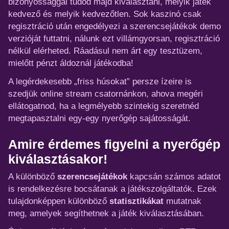
bizonyossággal tudod majd kiválasztani, melyik játék
kedvező és melyik kedvezőtlen. Sok kaszinó csak
regisztráció után engedélyezi a szerencsejátékok demo
verzióját futtatni, nálunk ezt villámgyorsan, regisztráció
nélkül elérheted. Ráadásul nem árt egy tesztüzem,
mielőtt pénzt áldoznál játékodba!
A legérdekesebb „friss húsokat” persze ízeire is
szedjük online stream csatornánkon, ahova megéri
ellátogatnod, ha a legmélyebb szintekig szeretnéd
megtapasztalni egy-egy nyerőgép sajátosságát.
Amire érdemes figyelni a nyerőgép
kiválasztásakor!
A különböző
szerencsejátékok
kapcsán számos adatot
is rendelkezésre bocsátanak a játékszolgáltatók. Ezek
tulajdonképpen különböző
statisztikákat
mutatnak
meg, amelyek segíthetnek a játék kiválasztásában.