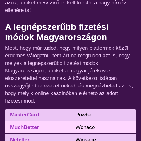
azok, amiket messziről el kell kerülni a nagy hírnév
ellenére is!
A legnépszerűbb fizetési
módok Magyarországon
Most, hogy már tudod, hogy milyen platformok közül
érdemes válogatni, nem árt ha megtudod azt is, hogy
melyek a legnépszerűbb fizetési módok
Magyarországon, amiket a magyar játékosok
előszeretettel használnak. A következő listában
összegyűjtöttük ezeket neked, és megnézheted azt is,
hogy melyik online kaszinóban elérhető az adott
fizetési mód.
MasterCard
Powbet
MuchBetter
Wonaco
Neteller
Winsane