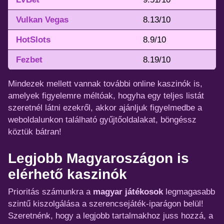
Vulkan Vegas
8.13/10
HotSlots
8.9/10
Fezbet
8.19/10
Mindezek mellett vannak további online kaszinók is,
amelyek figyelemre méltóak, hogyha egy teljes listát
szeretnél látni ezekről, akkor ajánljuk figyelmedbe a
weboldalunkon található gyűjtőoldalakat, böngéssz
köztük bátran!
Legjobb Magyaroszágon is
elérhető kaszinók
Prioritás számunkra a
magyar játékosok
legmagasabb
szintű kiszolgálása a szerencsejáték-iparágon belül!
Szeretnénk, hogy a legjobb tartalmakhoz juss hozzá, a