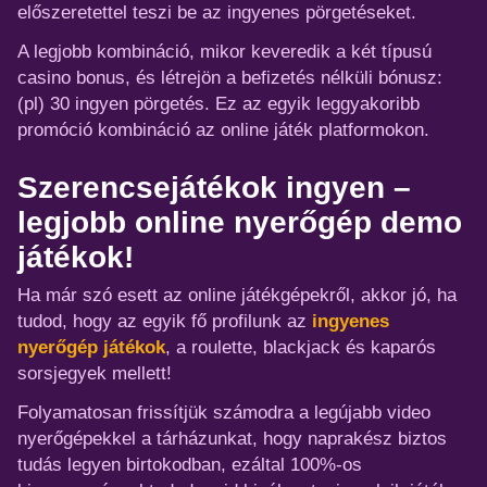
előszeretettel teszi be az ingyenes pörgetéseket.
A legjobb kombináció, mikor keveredik a két típusú
casino bonus, és létrejön a befizetés nélküli bónusz:
(pl) 30 ingyen pörgetés. Ez az egyik leggyakoribb
promóció kombináció az online játék platformokon.
Szerencsejátékok ingyen –
legjobb online nyerőgép demo
játékok!
Ha már szó esett az online játékgépekről, akkor jó, ha
tudod, hogy az egyik fő profilunk az
ingyenes
nyerőgép játékok
, a roulette, blackjack és kaparós
sorsjegyek mellett!
Folyamatosan frissítjük számodra a legújabb video
nyerőgépekkel a tárházunkat, hogy naprakész biztos
tudás legyen birtokodban, ezáltal 100%-os