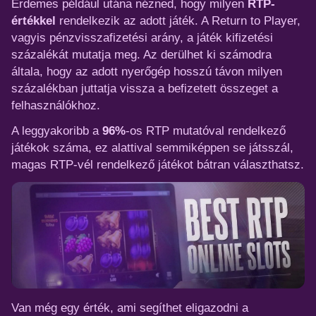
Érdemes például utána nézned, hogy milyen
RTP-
értékkel
rendelkezik az adott játék. A Return to Player,
vagyis pénzvisszafizetési arány, a játék kifizetési
százalékát mutatja meg. Az derülhet ki számodra
általa, hogy az adott nyerőgép hosszú távon milyen
százalékban juttatja vissza a befizetett összeget a
felhasználókhoz.
A leggyakoribb a
96%
-os RTP mutatóval rendelkező
játékok száma, ez alattival semmiképpen se játsszál,
magas RTP-vél rendelkező játékot bátran választhatsz.
Van még egy érték, ami segíthet eligazodni a