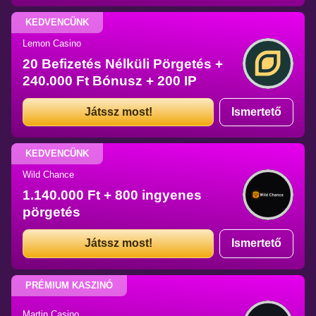
KEDVENCÜNK
Lemon Casino
20 Befizetés Nélküli Pörgetés +
240.000 Ft Bónusz + 200 IP
Játssz most!
Ismertető
KEDVENCÜNK
Wild Chance
1.140.000 Ft + 800 ingyenes
pörgetés
Játssz most!
Ismertető
PRÉMIUM KASZINÓ
Martin Casino