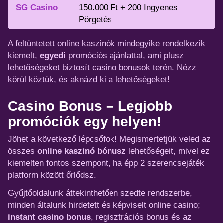
SG Casino
150.000 Ft + 200 Ingyenes
Pörgetés
A feltüntetett online kaszinók mindegyike rendelkezik
kiemelt,
egyedi
promóciós ajánlattal, ami plusz
lehetőségeket biztosít casino bonusok terén. Nézz
körül köztük, és aknázd ki a lehetőségeket!
Casino Bonus – Legjobb
promóciók egy helyen!
Jöhet a következő lépcsőfok! Megismertetjük veled az
összes
online kaszinó bónusz
lehetőségeit, mivel ez
kiemelten fontos szempont, ha épp 2 szerencsejáték
platform között őrlődsz.
Gyűjtőoldalunk áttekinthetően szedte rendszerbe,
minden általunk hirdetett és képviselt online casino;
instant casino bonus
, regisztrációs bonus és az