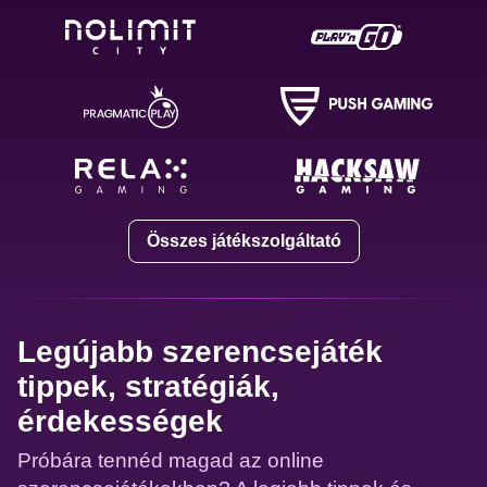
Összes játékszolgáltató
Legújabb szerencsejáték
tippek, stratégiák,
érdekességek
Próbára tennéd magad az online