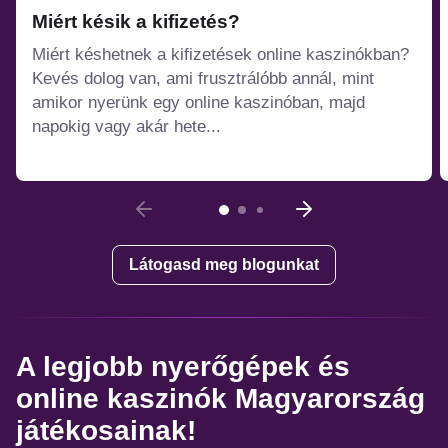
Miért késik a kifizetés?
Miért késhetnek a kifizetések online kaszinókban?
Kevés dolog van, ami frusztrálóbb annál, mint
amikor nyerünk egy online kaszinóban, majd
napokig vagy akár hete...
Látogasd meg blogunkat
A legjobb nyerőgépek és
online kaszinók Magyarország
játékosainak!