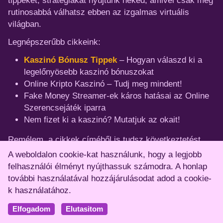
tippeket, stratégiákat nyújtunk neked, amivel csak még
rutinosabbá válhatsz ebben az izgalmas virtuális
világban.
Legnépszerűbb cikkeink:
Kaszinó Bónusz Tippek
– Hogyan válaszd ki a
legelőnyösebb kaszinó bónuszokat
Online Kripto Kaszinó – Tudj meg mindent!
Fake Money Streamer-ek káros hatásai az Online
Szerencsejáték iparra
Nem fizet ki a kaszinó? Mutatjuk az okait!
Remélem, a cikkek címéből is tudsz következtetést
levonni, hogy milyen irányba tartunk, nem félünk
A weboldalon cookie-kat használunk, hogy a legjobb
tabukat döntögetni
,
és megosztani veled a valós
felhasználói élményt nyújthassuk számodra. A honlap
háttérben húzódó tartalmakat!
további használatával hozzájárulásodat adod a cookie-
k használatához.
Elfogadom
Elutasitom