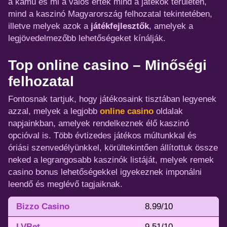
a kamu és mi a valós érték mind a játékok területén,
mind a kaszinó Magyarország felhozatal tekintetében,
illetve melyek azok a
játékfejlesztők
, amelyek a
legjövedelmezőbb lehetőségeket kínálják.
Top online casino – Minőségi
felhozatal
Fontosnak tartjuk, hogy játékosaink tisztában legyenek
azzal, melyek a legjobb
online casino
oldalak
napjainkban, amelyek rendelkeznek élő kaszinó
opcióval is. Több évtizedes játékos múltunkkal és
óriási szenvedélyünkkel, körültekintően állítottuk össze
neked a legrangosabb kaszinók listáját, melyek remek
casino bonus lehetőségekkel igyekeznek imponálni
leendő és meglévő tagjaiknak.
Bizzo Casino
8.99/10
LVBet
9.51/10