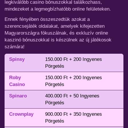
legkiválóbb casino bónuszokkal találkozhass,
mindezeket a legmegbízhatóbb online felületeken.
Ennek fényében összeszedtük azokat a
szerencsejáték oldalakat, amelyek kifejezetten
Magyarországra fókuszálnak, és exkluzív online
kaszinó bónuszokkal is készülnek az új játékosok
számára!
Spinsy
150.000 Ft + 200 Ingyenes
Pörgetés
Roby
150.000 Ft + 200 Ingyenes
Casino
Pörgetés
Spinaro
400.000 Ft + 50 Ingyenes
Pörgetés
Crownplay
900.000 Ft + 350 Ingyenes
Pörgetés