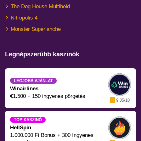
The Dog House Multihold
Nitropolis 4
Monster Superlanche
Legnépszerűbb kaszinók
LEGJOBB AJÁNLAT
Winairlines
€1.500 + 150 ingyenes pörgetés
9.05/10
TOP KASZINÓ
HellSpin
1.000.000 Ft Bonus + 300 Ingyenes