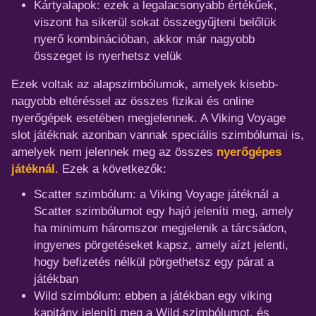
Kártyalapok: ezek a legalacsonyabb értékűek,
viszont ha sikerül sokat összegyűjteni belőlük
nyerő kombinációban, akkor már nagyobb
összeget is nyerhetsz velük
Ezek voltak az alapszimbólumok, amelyek kisebb-
nagyobb eltéréssel az összes fizikai és online
nyerőgépek esetében megjelennek. A Viking Voyage
slot játéknak azonban vannak speciális szimbólumai is,
amelyek nem jelennek meg az összes
nyerőgépes
játéknál
. Ezek a következők:
Scatter szimbólum: a Viking Voyage játéknál a
Scatter szimbólumot egy hajó jeleníti meg, amely
ha minimum háromszor megjelenik a tárcsádon,
ingyenes pörgetéseket kapsz, amely aízt jelenti,
hogy befizetés nélkül pörgethetsz egy párat a
játékban
Wild szimbólum: ebben a játékban egy viking
kapitány jeleníti meg a Wild szimbólumot, és