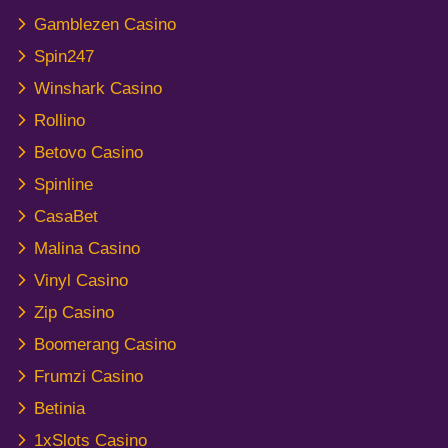
Gamblezen Casino
Spin247
Winshark Casino
Rollino
Betovo Casino
Spinline
CasaBet
Malina Casino
Vinyl Casino
Zip Casino
Boomerang Casino
Frumzi Casino
Betinia
1xSlots Casino