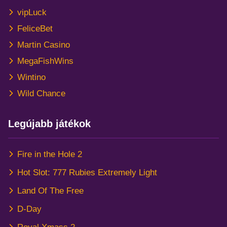
vipLuck
FeliceBet
Martin Casino
MegaFishWins
Wintino
Wild Chance
Legújabb játékok
Fire in the Hole 2
Hot Slot: 777 Rubies Extremely Light
Land Of The Free
D-Day