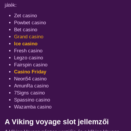
játék:
Zet casino
Powbet casino
Bet casino
Grand casino
Ice casino
Fresh casino
Legzo casino
Fairspin casino
Casino Friday
Neon54 casino
AmunRa casino
7Signs casino
Spassino casino
Wazamba casino
A Viking voyage slot jellemzői