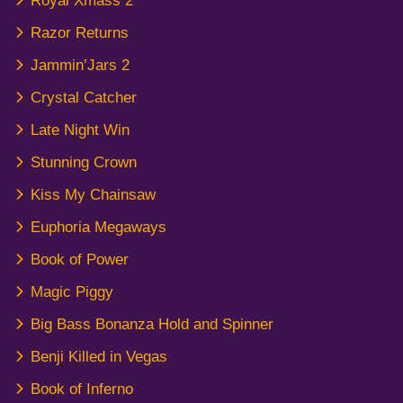
Royal Xmass 2
Razor Returns
Jammin’Jars 2
Crystal Catcher
Late Night Win
Stunning Crown
Kiss My Chainsaw
Euphoria Megaways
Book of Power
Magic Piggy
Big Bass Bonanza Hold and Spinner
Benji Killed in Vegas
Book of Inferno