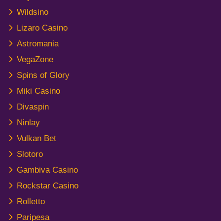
Wildsino
Lizaro Casino
Astromania
VegaZone
Spins of Glory
Miki Casino
Divaspin
Ninlay
Vulkan Bet
Slotoro
Gambiva Casino
Rockstar Casino
Rolletto
Paripesa