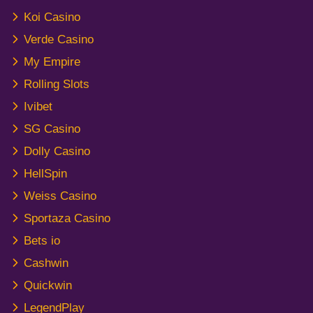
Koi Casino
Verde Casino
My Empire
Rolling Slots
Ivibet
SG Casino
Dolly Casino
HellSpin
Weiss Casino
Sportaza Casino
Bets io
Cashwin
Quickwin
LegendPlay