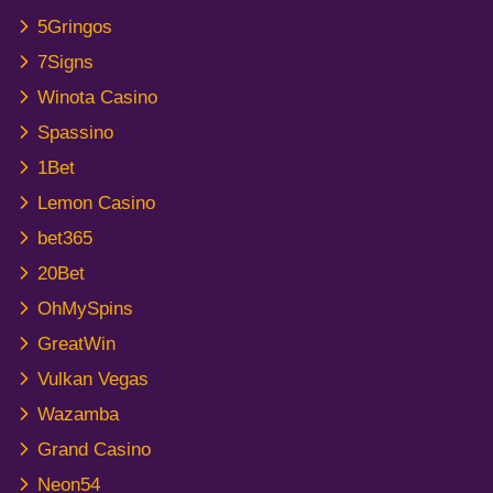
5Gringos
7Signs
Winota Casino
Spassino
1Bet
Lemon Casino
bet365
20Bet
OhMySpins
GreatWin
Vulkan Vegas
Wazamba
Grand Casino
Neon54