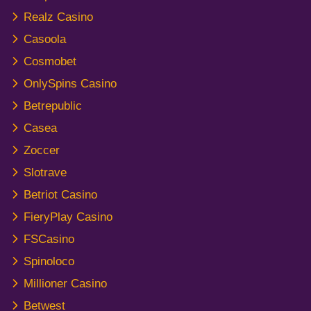
Realz Casino
Casoola
Cosmobet
OnlySpins Casino
Betrepublic
Casea
Zoccer
Slotrave
Betriot Casino
FieryPlay Casino
FSCasino
Spinoloco
Millioner Casino
Betwest