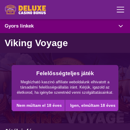
Me
Gyors linkek
Viking Voyage
Felelősségteljes játék
Megbízható kaszinó affiliate weboldalunk elhivatott a
társadalmi felelősségvállalás iránt. Kérjük, igazold az
életkorod, ha igénybe szeretnéd venni szolgáltatásainkat.
Nem múltam el 18 éves
Igen, elmúltam 18 éves