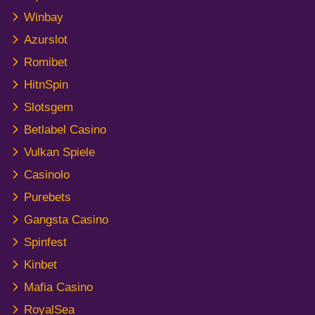
Winbay
Azurslot
Romibet
HitnSpin
Slotsgem
Betlabel Casino
Vulkan Spiele
Casinolo
Purebets
Gangsta Casino
Spinfest
Kinbet
Mafia Casino
RoyalSea