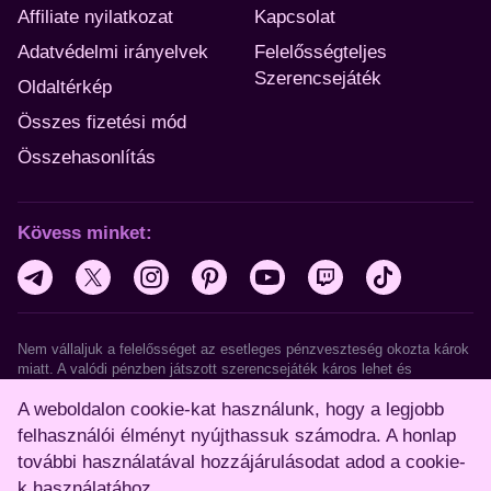
Affiliate nyilatkozat
Kapcsolat
Adatvédelmi irányelvek
Felelősségteljes
Szerencsejáték
Oldaltérkép
Összes fizetési mód
Összehasonlítás
Kövess minket:
Telegram
X
Instagram
Pinterest
YouTube
Twitch
Tik Tok
Nem vállaljuk a felelősséget az esetleges pénzveszteség okozta károk
miatt. A valódi pénzben játszott szerencsejáték káros lehet és
veszélyekkel járhat. Játék előtt vedd figyelembe az országod
A weboldalon cookie-kat használunk, hogy a legjobb
törvényeit, pénzügyi helyzetedet és tapasztalatod mértékét.
felhasználói élményt nyújthassuk számodra. A honlap
English
Polskie
Deutsch
Austria
Shqiptare
Slovenija
további használatával hozzájárulásodat adod a cookie-
k használatához.