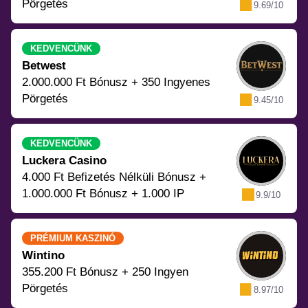
Pörgetés
9.69/10
KEDVENCÜNK
Betwest
2.000.000 Ft Bónusz + 350 Ingyenes
Pörgetés
9.45/10
KEDVENCÜNK
Luckera Casino
4.000 Ft Befizetés Nélküli Bónusz +
1.000.000 Ft Bónusz + 1.000 IP
9.9/10
PRÉMIUM KASZINÓ
Wintino
355.200 Ft Bónusz + 250 Ingyen
Pörgetés
8.97/10