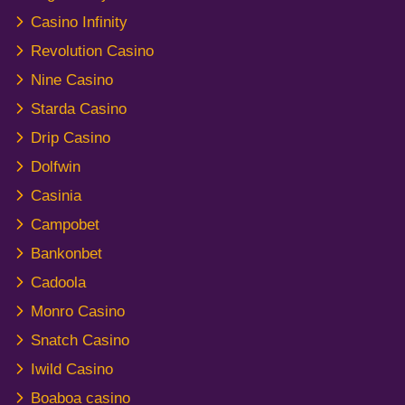
Casino Infinity
Revolution Casino
Nine Casino
Starda Casino
Drip Casino
Dolfwin
Casinia
Campobet
Bankonbet
Cadoola
Monro Casino
Snatch Casino
Iwild Casino
Boaboa casino