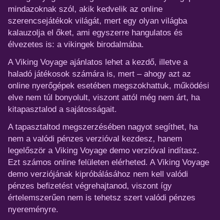
mindazoknak szól, akik kedvelik az online
szerencsejátékok világát, mert egy olyan világba
kalauzolja el őket, ami egyszerre hangulatos és
élvezetes is: a vikingek birodalmába.
A Viking Voyage ajánlatos lehet a kezdő, illetve a
haladó játékosok számára is, mert – ahogy azt az
online nyerőgépek esetében megszokhattuk, működési
elve nem túl bonyolult, viszont attól még nem árt, ha
kitapasztalod a sajátosságait.
A tapasztaltod megszerzésében nagyot segíthet, ha
nem a valódi pénzes verzióval kezdesz, hanem
legelőször a Viking Voyage demo verzióval indítasz.
Ezt számos online felületen elérheted. A Viking Voyage
demo verziójának kipróbálásához nem kell valódi
pénzes befizetést végrehajtanod, viszont így
értelemszerűen nem is tehetsz szert valódi pénzes
nyereményre.