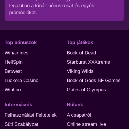
legjobban a kínált bónuszokat és egyéb
promóciókat.
Top bónuszok
Top játékok
Winairlines
Book of Dead
HellSpin
Starburst XXXtreme
Betwest
Viking Wilds
Luckera Casino
Book of Gods BF Games
Wintino
Gates of Olympus
Információk
Rólunk
Felhasználási Feltételek
A csapatról
Süti Szabályzat
Online stream live