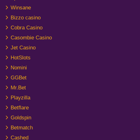
Winsane
Bizzo casino
Cobra Casino
Casombie Casino
Jet Casino
HotSlots
Nomini
GGBet
Mr.Bet
Playzilla
Betflare
Goldspin
Betmatch
Cashed