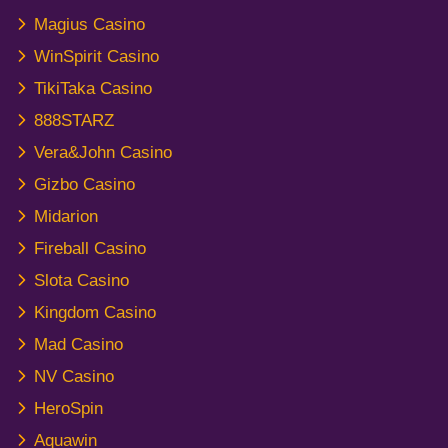
Magius Casino
WinSpirit Casino
TikiTaka Casino
888STARZ
Vera&John Casino
Gizbo Casino
Midarion
Fireball Casino
Slota Casino
⁠Kingdom Casino
Mad Casino
NV Casino
HeroSpin
Aquawin