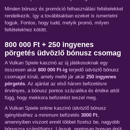
Minden bónusz és promóció felhasználási feltételekkel
rendelkezik, így a továbbiakban ezeket is ismertetni
fogjuk. Fontos, hogy tudd, melyik promó, milyen
feltételekhez kötött.
800 000 Ft + 250 ingyenes
pörgetés üdvözlő bónusz csomag
A Vulkan Spiele kaszinó az új játékosoknak egy
összesen akár
800 000 Ft-ig
terjedő üdvözlő bónusz
csomagot kínál, amely mellé jár akár
250 ingyenes
pörgetés
. Az ajánlat az első három befizetésre
érvényes, a bónusz pontos százaléka és értéke attól
függ, hogy mekkora befizetést teszel meg.
A Vulkan Spiele online kaszinó üdvözlő bónusz
igényléséhez a minimum befizetés
3000 Ft
,
amennyiben viszont ennél többet fizetsz be, nagyobb
bónuszra számíthatsz. Lássuk, pontosan hogyan épül