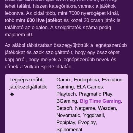
lehet találni, hiszen kategóriákra vannak a játékok
lebontva. Az oldal több, mint 7000 nyerőgépet kínál,
több mint
600 live játékot
és közel 20 crash játék is
található az oldalon. A szolgáltatók száma pedig
majdnem 60.
Az alábbi táblázatban összegyűjtöttük a legnépszerűbb
játékokat és azok szolgáltatóit, hogy egy összképet
kapj arról, hogy melyek a legnépszerűbb nevek és
címek a Vulkan Spiele oldalán.
Legnépszerűbb
Gamix, Endorphina, Evolution
játékszolgáltatók
Gaming, ELA Games,
🔥
Playtech, Pragmatic Play,
BGaming,
Big Time Gaming
,
Betsoft, Netgame, Wazdan,
Novomatic, Yggdrasil,
Popiplay, Evoplay,
Spinomenal