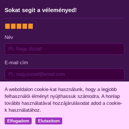
Sokat segít a véleményed!
Név
E-mail cím
Megjegyzés
A weboldalon cookie-kat használunk, hogy a legjobb
felhasználói élményt nyújthassuk számodra. A honlap
további használatával hozzájárulásodat adod a cookie-
k használatához.
Elfogadom
Elutasitom