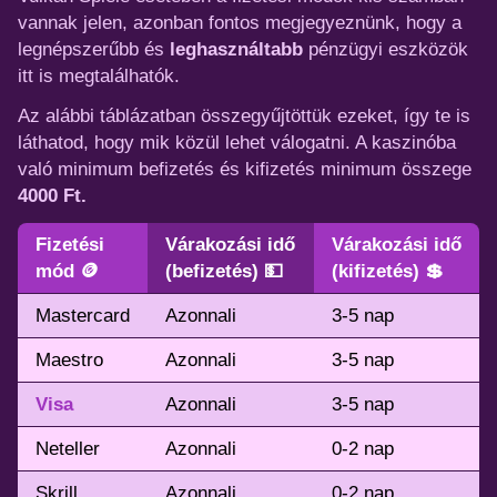
vannak jelen, azonban fontos megjegyeznünk, hogy a
legnépszerűbb és
leghasználtabb
pénzügyi eszközök
itt is megtalálhatók.
Az alábbi táblázatban összegyűjtöttük ezeket, így te is
láthatod, hogy mik közül lehet válogatni. A kaszinóba
való minimum befizetés és kifizetés minimum összege
4000 Ft.
Fizetési
Várakozási idő
Várakozási idő
mód 🪙
(befizetés) 💵
(kifizetés) 💲
Mastercard
Azonnali
3-5 nap
Maestro
Azonnali
3-5 nap
Visa
Azonnali
3-5 nap
Neteller
Azonnali
0-2 nap
Skrill
Azonnali
0-2 nap