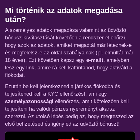
Mi történik az adatok megadása
után?
A személyes adatok megadása valamint az üdvözlő
bónusz kiválasztását követően a rendszer ellenőrzi,
hogy azok az adatok, amiket megadtál már léteznek-e
és megfelelsz-e az oldal szabályainak (pl. elmúltál már
18 éves). Ezt követően kapsz egy
e-mailt
, amelyben
lesz egy link, amire rá kell kattintanod, hogy aktiváld a
fiókodat.
Ezután be kell jelentkezned a játékos fiókodba és
teljesítened kell a KYC ellenőrzést, ami egy
személyazonossági
ellenőrzés, amit kötelezően kell
teljesíteni ha valódi pénzes nyereményt akarsz
szerezni. Az utolsó lépés pedig az, hogy megteszed az
első befizetésed és igényled az üdvözlő bónuszt!