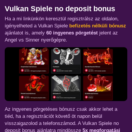
Vulkan Spiele no deposit bonus
Ha a mi linkünkön keresztül regisztrálsz az oldalon,
igényelheted a Vulkan Spiele
befizetés nélküli bónusz
ajánlatot is, amely
60 ingyenes pörgetést
jelent az
Angel vs Sinner nyerőgépre.
Az ingyenes pörgetéses bónusz csak akkor lehet a
tiéd, ha a regisztrációt követő öt napon belül
visszaigazolod a telefonszámod. A Vulkan Spiele no
deposit bonus ajánlatra mindössze
5x megforgatási