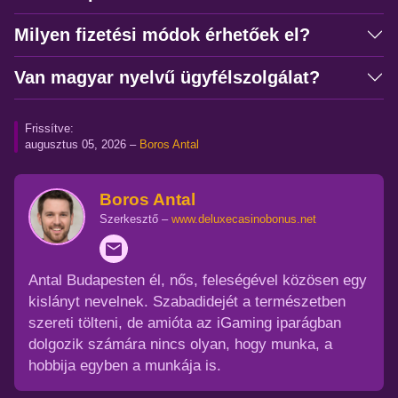
Milyen fizetési módok érhetőek el?
Van magyar nyelvű ügyfélszolgálat?
Frissítve:
augusztus 05, 2026
–
Boros Antal
Boros Antal
Szerkesztő –
www.deluxecasinobonus.net
Antal Budapesten él, nős, feleségével közösen egy
kislányt nevelnek. Szabadidejét a természetben
szereti tölteni, de amióta az iGaming iparágban
dolgozik számára nincs olyan, hogy munka, a
hobbija egyben a munkája is.