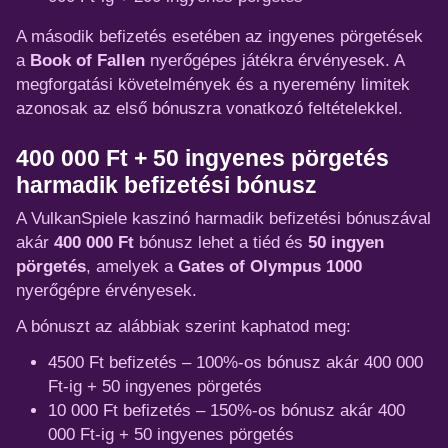
A második befizetés esetében az ingyenes pörgetések
a
Book of Fallen
nyerőgépes játékra érvényesek. A
megforgatási követelmények és a nyeremény limitek
azonosak az első bónuszra vonatkozó feltételekkel.
400 000 Ft + 50 ingyenes pörgetés
harmadik befizetési bónusz
A VulkanSpiele kaszinó harmadik befizetési bónuszával
akár
400 000 Ft
bónusz lehet a tiéd és
50 ingyen
pörgetés
, amelyek a
Gates of Olympus 1000
nyerőgépre érvényesek.
A bónuszt az alábbiak szerint kaphatod meg:
4500 Ft befizetés – 100%-os bónusz akár 400 000
Ft-ig + 50 ingyenes pörgetés
10 000 Ft befizetés – 150%-os bónusz akár 400
000 Ft-ig + 50 ingyenes pörgetés