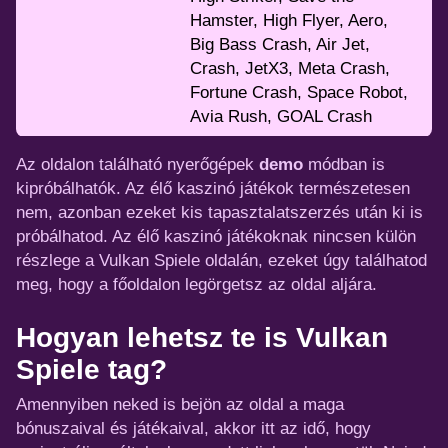
Hamster, High Flyer, Aero,
Big Bass Crash, Air Jet,
Crash, JetX3, Meta Crash,
Fortune Crash, Space Robot,
Avia Rush, GOAL Crash
Az oldalon található nyerőgépek
demo
módban is
kipróbálhatók. Az élő kaszinó játékok természetesen
nem, azonban ezeket kis tapasztalatszerzés után ki is
próbálhatod. Az élő kaszinó játékoknak nincsen külön
részlege a Vulkan Spiele oldalán, ezeket úgy találhatod
meg, hogy a főoldalon legörgetsz az oldal aljára.
Hogyan lehetsz te is Vulkan
Spiele tag?
Amennyiben neked is bejön az oldal a maga
bónuszaival és játékaival, akkor itt az idő, hogy