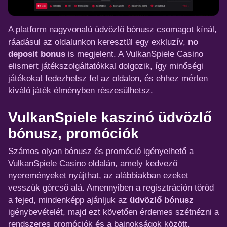
A platform nagyvonalú üdvözlő bónusz csomagot kínál,
ráadásul az oldalunkon keresztül egy exkluzív,
no
deposit bonus
is megjelent. A VulkanSpiele Casino
elismert játékszolgáltatókkal dolgozik, így minőségi
játékokat fedezhetsz fel az oldalon, és ehhez mérten
kiváló játék élményben részesülhetsz.
VulkanSpiele kaszinó üdvözlő
bónusz, promóciók
Számos olyan bónusz és promóció igényelhető a
VulkanSpiele Casino oldalán, amely kedvező
nyereményeket nyújthat, az alábbiakban ezeket
vesszük górcső alá. Amennyiben a regisztráción töröd
a fejed, mindenképp ajánljuk az
üdvözlő bónusz
igénybevételét, majd ezt követően érdemes szétnézni a
rendszeres promóciók és a bajnokságok között.