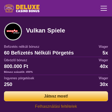
Me
Vulkan Spiele
Befizetés nélküli bónusz
Wager
60 Befizetés Nélküli Pörgetés
5x
Üdvözlő bónusz
Wager
800.000 Ft
40x
Bónusz százalék: 450%
Ingyenes pörgetések
Wager
250
30x
Játssz most!
Felhasználási feltételek