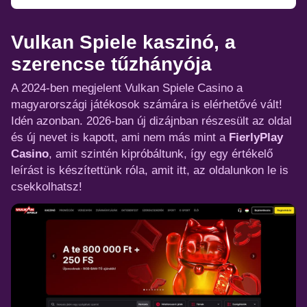
Vulkan Spiele kaszinó, a
szerencse tűzhányója
A 2024-ben megjelent Vulkan Spiele Casino a
magyarországi játékosok számára is elérhetővé vált!
Idén azonban. 2026-ban új dizájnban részesült az oldal
és új nevet is kapott, ami nem más mint a
FierlyPlay
Casino
, amit szintén kipróbáltunk, így egy értékelő
leírást is készítettünk róla, amit itt, az oldalunkon le is
csekkolhatsz!