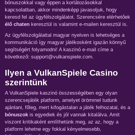
bónuszokkal vagy éppen a korlátozásokkal
kapcsolatban, akkor mindenképp javasoljuk, hogy
keresd fel az ügyfélszolgálatot. Szerencsére elérhetőek
élő chaten
keresztül is valamint e-mailen keresztül is.
Az ügyfélszolgálattal magyar nyelven is lehetséges a
kommunikáció így magyar játékosként igazán könnyű
segítségért folyamodni! A kaszinó e-mail címe a
következő: support@vulkanspiele.com.
Ilyen a VulkanSpiele Casino
szerintünk
A VulkanSpiele kaszinó összességében egy olyan
szerencsejáték platform, amelyet örömmel tudunk
ajánlani, főleg, mert kifogástalan a játék felhozatal, és a
bónuszok
is egyediek és jól vannak kitalálva. Amit
viszont kritikaként említhetünk meg, az az, hogy a
platform lehetne egy fokkal kényelmesebb,