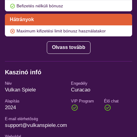
Befizetés nélküli bónusz
Hátrányok
Maximum kifizetési limit bónusz használatakor
Olvass tovább
Kaszinó infó
Név
Engedély
Vulkan Spiele
Curacao
Alapítás
VIP Program
Élő chat
2024
E-mail elérhetőség
support@vulkanspiele.com
Weboldal