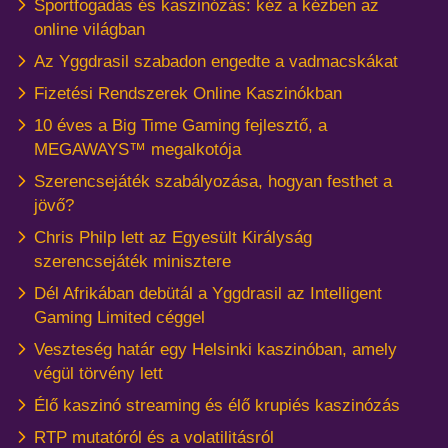
Sportfogadás és kaszinózás: kéz a kézben az
online világban
Az Yggdrasil szabadon engedte a vadmacskákat
Fizetési Rendszerek Online Kaszinókban
10 éves a Big Time Gaming fejlesztő, a
MEGAWAYS™ megalkotója
Szerencsejáték szabályozása, hogyan festhet a
jövő?
Chris Philp lett az Egyesült Királyság
szerencsejáték minisztere
Dél Afrikában debütál a Yggdrasil az Intelligent
Gaming Limited céggel
Veszteség határ egy Helsinki kaszinóban, amely
végül törvény lett
Élő kaszinó streaming és élő krupiés kaszinózás
RTP mutatóról és a volatilitásról