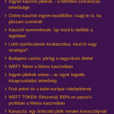
Ingyen kaszino jatekok – a felhőtlen szórakozás
lehetősége
Online kaszinó ingyen kezdőtőke: csapj le rá, ha
játszani szeretnél
Kaszinó nyeremények: így hozd ki belőlük a
legtöbbet
Lottó nyerőszámok kiválasztása: intuíció vagy
stratégia?
Budapest casino: pörögj a nagyvárosi élettel
WEFT Token a Weiss kaszinóban
Ingyen játékok online – az egyik legjobb
kikapcsolódási lehetőség
Fruit poker és a kelet-európai videópókerek
WEFT TOKEN: Részesülj 300%-os passzív
profitban a Weiss kaszinóban
Kanaszta: egy örökzöld játék minden korosztálynak