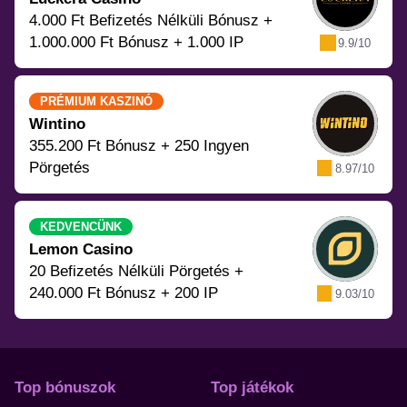
4.000 Ft Befizetés Nélküli Bónusz +
1.000.000 Ft Bónusz + 1.000 IP
9.9/10
PRÉMIUM KASZINÓ
Wintino
355.200 Ft Bónusz + 250 Ingyen
Pörgetés
8.97/10
KEDVENCÜNK
Lemon Casino
20 Befizetés Nélküli Pörgetés +
240.000 Ft Bónusz + 200 IP
9.03/10
Top bónuszok
Top játékok