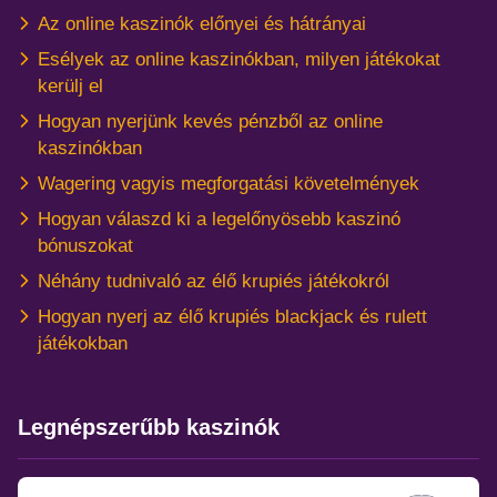
Az online kaszinók előnyei és hátrányai
Esélyek az online kaszinókban, milyen játékokat
kerülj el
Hogyan nyerjünk kevés pénzből az online
kaszinókban
Wagering vagyis megforgatási követelmények
Hogyan válaszd ki a legelőnyösebb kaszinó
bónuszokat
Néhány tudnivaló az élő krupiés játékokról
Hogyan nyerj az élő krupiés blackjack és rulett
játékokban
Legnépszerűbb kaszinók