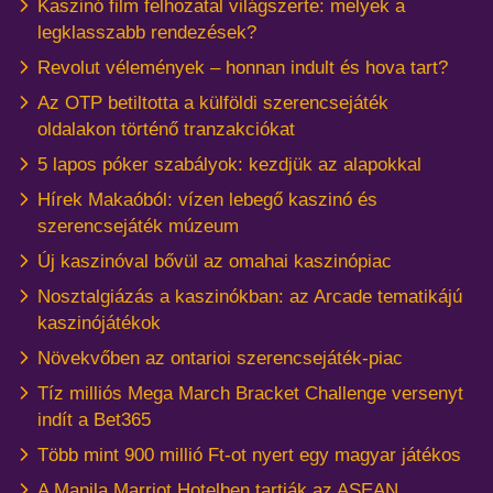
Kaszinó film felhozatal világszerte: melyek a
legklasszabb rendezések?
Revolut vélemények – honnan indult és hova tart?
Az OTP betiltotta a külföldi szerencsejáték
oldalakon történő tranzakciókat
5 lapos póker szabályok: kezdjük az alapokkal
Hírek Makaóból: vízen lebegő kaszinó és
szerencsejáték múzeum
Új kaszinóval bővül az omahai kaszinópiac
Nosztalgiázás a kaszinókban: az Arcade tematikájú
kaszinójátékok
Növekvőben az ontarioi szerencsejáték-piac
Tíz milliós Mega March Bracket Challenge versenyt
indít a Bet365
Több mint 900 millió Ft-ot nyert egy magyar játékos
A Manila Marriot Hotelben tartják az ASEAN