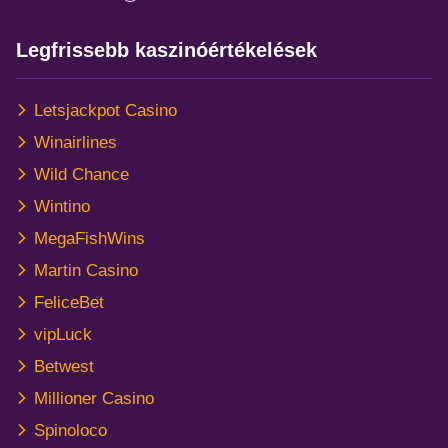
Legfrissebb kaszinóértékelések
Letsjackpot Casino
Winairlines
Wild Chance
Wintino
MegaFishWins
Martin Casino
FeliceBet
vipLuck
Betwest
Millioner Casino
Spinoloco