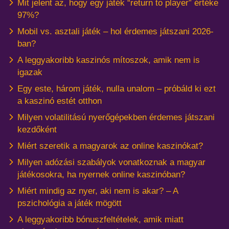
Mit jelent az, hogy egy játék “return to player” értéke
97%?
Mobil vs. asztali játék – hol érdemes játszani 2026-
ban?
A leggyakoribb kaszinós mítoszok, amik nem is
igazak
Egy este, három játék, nulla unalom – próbáld ki ezt
a kaszinó estét otthon
Milyen volatilitású nyerőgépekben érdemes játszani
kezdőként
Miért szeretik a magyarok az online kaszinókat?
Milyen adózási szabályok vonatkoznak a magyar
játékosokra, ha nyernek online kaszinóban?
Miért mindig az nyer, aki nem is akar? – A
pszichológia a játék mögött
A leggyakoribb bónuszfeltételek, amik miatt