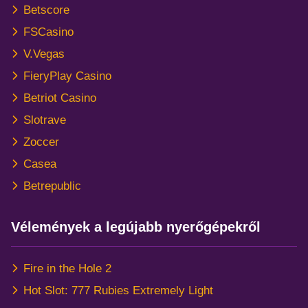
Betscore
FSCasino
V.Vegas
FieryPlay Casino
Betriot Casino
Slotrave
Zoccer
Casea
Betrepublic
Vélemények a legújabb nyerőgépekről
Fire in the Hole 2
Hot Slot: 777 Rubies Extremely Light