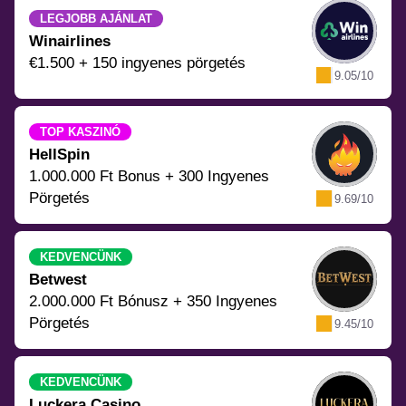
LEGJOBB AJÁNLAT
Winairlines
€1.500 + 150 ingyenes pörgetés
9.05/10
TOP KASZINÓ
HellSpin
1.000.000 Ft Bonus + 300 Ingyenes
Pörgetés
9.69/10
KEDVENCÜNK
Betwest
2.000.000 Ft Bónusz + 350 Ingyenes
Pörgetés
9.45/10
KEDVENCÜNK
Luckera Casino