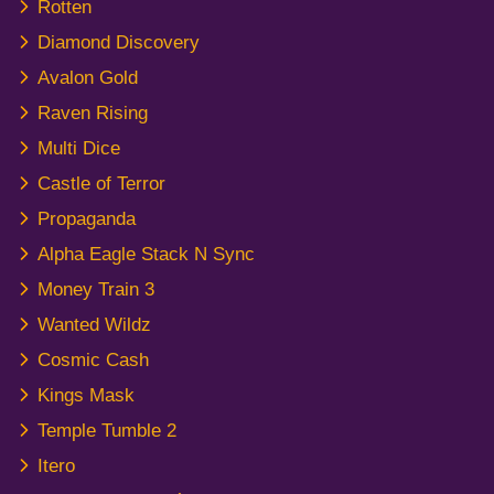
Rotten
Diamond Discovery
Avalon Gold
Raven Rising
Multi Dice
Castle of Terror
Propaganda
Alpha Eagle Stack N Sync
Money Train 3
Wanted Wildz
Cosmic Cash
Kings Mask
Temple Tumble 2
Itero