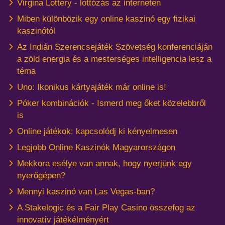
Virgina Lottery - lottózás az interneten
Miben különbözik egy online kaszinó egy fizikai
kaszinótól
Az Indián Szerencsejáték Szövetség konferenciáján
a zöld energia és a mesterséges intelligencia lesz a
téma
Uno: Ikonikus kártyajáték már online is!
Póker kombinációk - Ismerd meg őket közelebbről
is
Online játékok: kapcsolódj ki kényelmesen
Legjobb Online Kaszinók Magyarországon
Mekkora esélye van annak, hogy nyerjünk egy
nyerőgépen?
Mennyi kaszinó van Las Vegas-ban?
A Stakelogic és a Fair Play Casino összefog az
innovatív játékélményért