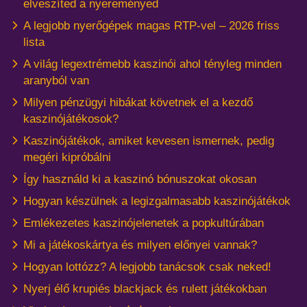
elveszíted a nyereményed
A legjobb nyerőgépek magas RTP-vel – 2026 friss
lista
A világ legextrémebb kaszinói ahol tényleg minden
aranyból van
Milyen pénzügyi hibákat követnek el a kezdő
kaszinójátékosok?
Kaszinójátékok, amiket kevesen ismernek, pedig
megéri kipróbálni
Így használd ki a kaszinó bónuszokat okosan
Hogyan készülnek a legizgalmasabb kaszinójátékok
Emlékezetes kaszinójelenetek a popkultúrában
Mi a játékoskártya és milyen előnyei vannak?
Hogyan lottózz? A legjobb tanácsok csak neked!
Nyerj élő krupiés blackjack és rulett játékokban