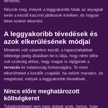
tervezés.
Nézzük meg, melyek a leggyakoribb hibák az anyagiak
terén a kezdő kaszinó játékosok körében, és hogyan
lehet ezeket elkerülni.
A leggyakoribb tévedések és
azok elkerülésének módjai
Mindenki volt valamikor kezdő, a tapasztaltabbak
többsége pedig általában be is látja, hogy némi időre
volt szükség ahhoz, hogy maguk is rájöjjenek a
tervezés
és tudatosság fontosságára. Te most
elkerülheted a kezdők csapdáit, ha velünk maradsz, és
megnézed, melyek a leggyakoribb tévedések.
Nincs előre meghatározott
költségkeret
Tulajdonképpen nem nagy dolgok ezek, fontos, hogy