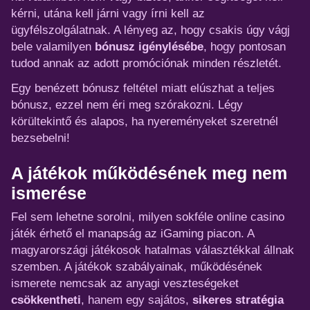
kérni, utána kell járni vagy írni kell az
ügyfélszolgálatnak. A lényeg az, hogy csakis úgy vágj
bele valamilyen
bónusz igénylésébe
, hogy pontosan
tudod annak az adott promóciónak minden részletét.
Egy benézett bónusz feltétel miatt elúszhat a teljes
bónusz, ezzel nem éri meg szórakozni. Légy
körültekintő és alapos, ha nyereményeket szeretnél
bezsebelni!
A játékok működésének meg nem
ismerése
Fel sem lehetne sorolni, milyen sokféle online casino
játék érhető el manapság az iGaming piacon. A
magyarországi játékosok hatalmas választékkal állnak
szemben. A játékok szabályainak, működésének
ismerete nemcsak az anyagi veszteségeket
csökkentheti
, hanem egy sajátos,
sikeres stratégia