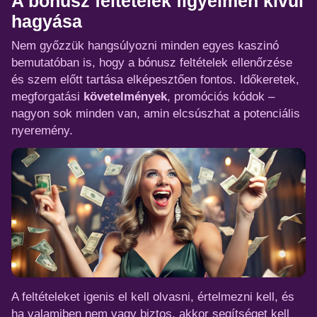
A bónusz feltételek figyelmen kívül
hagyása
Nem győzzük hangsúlyozni minden egyes kaszinó
bemutatóban is, hogy a bónusz feltételek ellenőrzése
és szem előtt tartása elképesztően fontos. Időkeretek,
megforgatási
követelmények
, promóciós kódok –
nagyon sok minden van, amin elcsúszhat a potenciális
nyeremény.
A feltételeket igenis el kell olvasni, értelmezni kell, és
ha valamiben nem vagy biztos, akkor segítséget kell