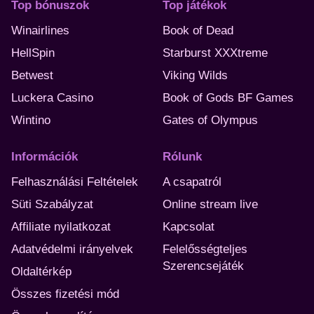
Top bónuszok
Top játékok
Winairlines
Book of Dead
HellSpin
Starburst XXXtreme
Betwest
Viking Wilds
Luckera Casino
Book of Gods BF Games
Wintino
Gates of Olympus
Információk
Rólunk
Felhasználási Feltételek
A csapatról
Süti Szabályzat
Online stream live
Affiliate nyilatkozat
Kapcsolat
Adatvédelmi irányelvek
Felelősségteljes
Szerencsejáték
Oldaltérkép
Összes fizetési mód