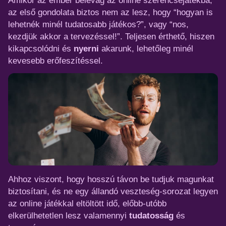
Amikor az ember belevág az online szerencsejátékba,
az első gondolata biztos nem az lesz, hogy “hogyan is
lehetnék minél tudatosabb játékos?”, vagy “nos,
kezdjük akkor a tervezéssel!”. Teljesen érthető, hiszen
kikapcsolódni és
nyerni
akarunk, lehetőleg minél
kevesebb erőfeszítéssel.
Ahhoz viszont, hogy hosszú távon be tudjuk magunkat
biztosítani, és ne egy állandó veszteség-sorozat legyen
az online játékkal eltöltött idő, előbb-utóbb
elkerülhetetlen lesz valamennyi
tudatosság
és