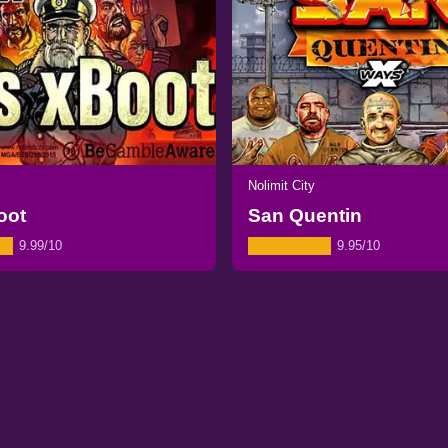
Nolimit City
oot
San Quentin
9.99/10
9.95/10