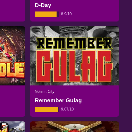
D-Day
8.9/10
Nolimit City
Remember Gulag
9.67/10