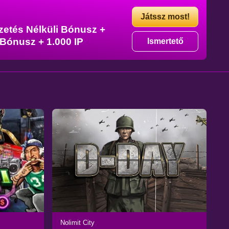
Játssz most!
izetés Nélküli Bónusz +
 Bónusz + 1.000 IP
Ismertető
Nolimit City