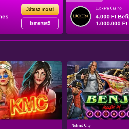
Luckera Casino
Játssz most!
enes
4.000 Ft Bef
1.000.000 Ft
Ismertető
Nolimit City