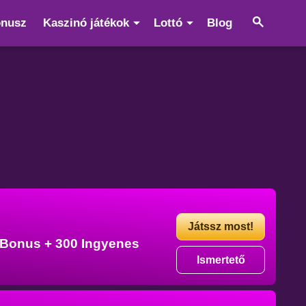
ónusz
Kaszinó játékok
Lottó
Blog
Játssz most!
t Bonus + 300 Ingyenes
Ismertető