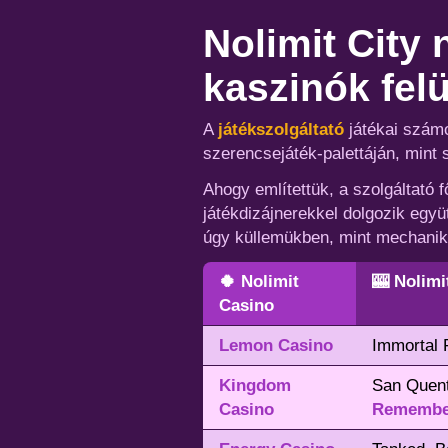
Nolimit City
kaszinók felü
A
játékszolgáltató
játékai szá
szerencsejáték-palettáján, mint s
Ahogy említettük, a szolgáltató 
játékdizájnerekkel dolgozik együ
úgy küllemükben, mint mechaniká
🍀 Nolimit
🎰 Nolimi
Casino
Lemon Casino
Immortal 
Kingdom
San Quent
Casino
Remembe