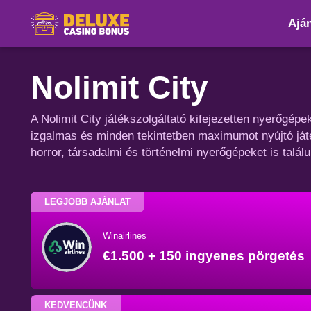
Aján
Nolimit City
A Nolimit City játékszolgáltató kifejezetten nyerőgépe
izgalmas és minden tekintetben maximumot nyújtó játé
horror, társadalmi és történelmi nyerőgépeket is találu
LEGJOBB AJÁNLAT
Winairlines
€1.500 + 150 ingyenes pörgetés
KEDVENCÜNK