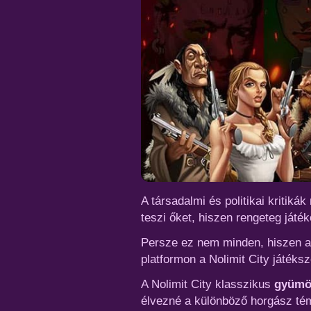
A társadalmi és politikai kritik
teszi őket, hiszen rengeteg játék
Persze ez nem minden, hiszen a
platformon a Nolimit City játéks
A Nolimit City klasszikus
gyümö
élvezné a különböző horgász tém