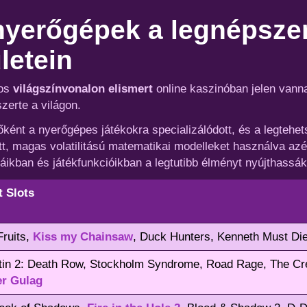
 nyerőgépek a legnépsze
letein
mos
világszínvonalon elismert
online kaszinóban jelen vann
zerte a világon.
főként a nyerőgépes játékokra specializálódott, és a legteh
tt, magas volatilitású matematikai modelleket használva azé
ikban és játékfunkcióikban a legtutibb élményt nyújthassák
t Slots
Fruits,
Kiss my Chainsaw
, Duck Hunters, Kenneth Must Die
in 2: Death Row, Stockholm Syndrome, Road Rage, The Cree
r Gulag