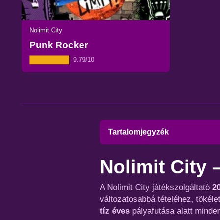
Nolimit City
Punk Rocker
9.79/10
Tartalomjegyzék
Nolimit City 
A Nolimit City játékszolgáltató
2
változatosabbá tételéhez, tökélet
tíz éves
pályafutása alatt minden