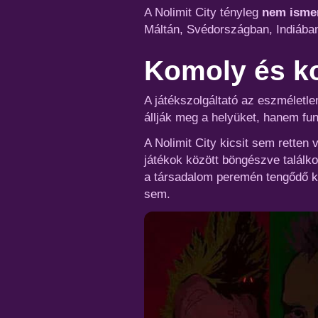
A Nolimit City tényleg
nem ismer
Máltán, Svédországban, Indiában
Komoly és ko
A játékszolgáltató az eszméletl
állják meg a helyüket, hanem fun
A Nolimit City kicsit sem retten 
játékok között böngészve találkoz
a társadalom peremén tengődő ka
sem.