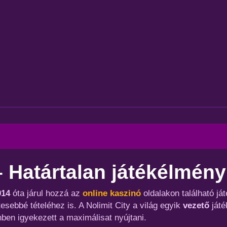
– Határtalan játékélmény
014
óta járul hozzá az
online kaszinó
oldalakon található já
esebbé tételéhez is. A Nolimit City a világ egyik
vezető
játé
ben igyekezett a maximálisat nyújtani.