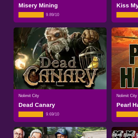
Misery Mining
Kiss M
9.89/10
Nolimit City
Nolimit City
Dead Canary
Pearl H
9.69/10