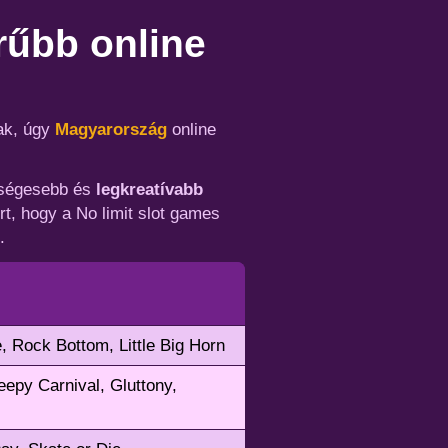
rűbb online
ak, úgy
Magyarország
online
etségesebb és
legkreatívabb
rt, hogy a No limit slot games
.
, Rock Bottom, Little Big Horn
py Carnival, Gluttony,