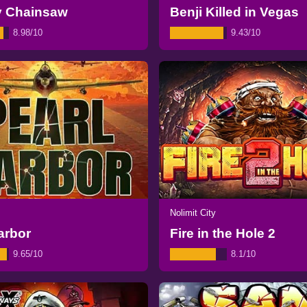
y Chainsaw
Benji Killed in Vegas
8.98/10
9.43/10
Nolimit City
arbor
Fire in the Hole 2
9.65/10
8.1/10