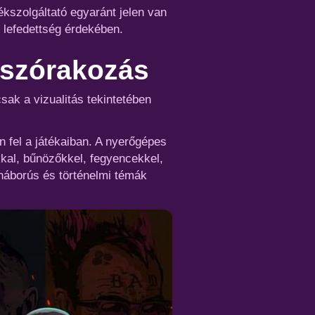
ékszolgáltató egyaránt jelen van
 lefedettség érdekében.
 szórakozás
sak a vizualitás tekintetében
 fel a játékaiban. A nyerőgépes
ákkal, bűnözőkkel, fegyencekkel,
háborús és történelmi témák