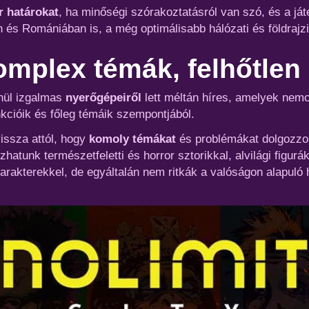
 határokat
, ha minőségi szórakoztatásról van szó, és a ját
 és Romániában is, a még optimálisabb hálózati és földrajzi
mplex témák, felhőtlen
enül izgalmas
nyerőgépeiről
lett méltán híres, amelyek nemc
kcióik és főleg témáik szempontjából.
vissza attól, hogy
komoly témákat
és problémákat dolgozzon
hatunk természetfeletti és horror sztorikkal, alvilági figur
rakterekkel, de egyáltalán nem ritkák a valóságon alapuló 