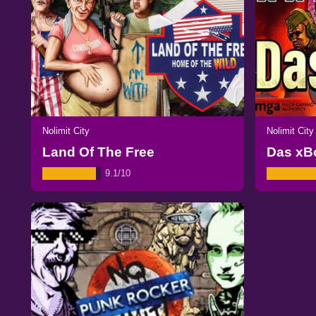
Nolimit City
Nolimit City
Land Of The Free
Das xB
9.1/10