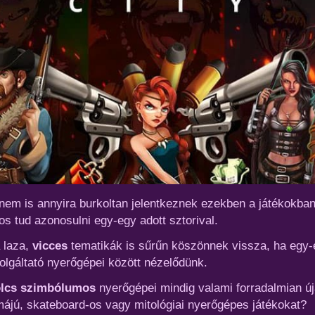
ák nem is annyira burkoltan jelentkeznek ezekben a játékokb
os tud azonosulni egy-egy adott sztorival.
 laza,
vicces
tematikák is sűrűn köszönnek vissza, ha egy-
zolgáltató nyerőgépei között nézelődünk.
lcs szimbólumos
nyerőgépei mindig valami forradalmian új
ájú, skateboard-os vagy mitológiai nyerőgépes játékokat?