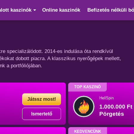
lott kaszinók
Online kaszinók
Befizetés nélküli b
kre specializálódott. 2014-es indulása óta rendkívül
kokat dobott piacra. A klasszikus nyerőgépek mellett,
nk a portfóliójában.
TOP KASZINÓ
HellSpin
Játssz most!
1.000.000 F
Pörgetés
Ismertető
KEDVENCÜNK