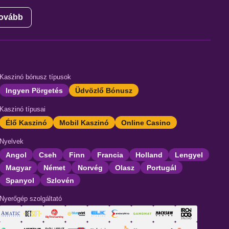
tovább
Kaszinó bónusz típusok
Ingyen Pörgetés
Üdvözlő Bónusz
Kaszinó típusai
Élő Kaszinó
Mobil Kaszinó
Online Casino
Nyelvek
Angol
Cseh
Finn
Francia
Holland
Lengyel
Magyar
Német
Norvég
Olasz
Portugál
Spanyol
Szlovén
Nyerőgép szolgáltató