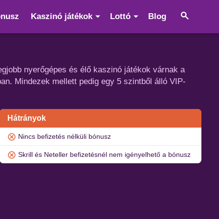
ónusz
Kaszinó játékok
Lottó
Blog
legjobb nyerőgépes és élő kaszinó játékok várnak a
. Mindezek mellett pedig egy 5 szintből álló VIP-
Hátrányok
Nincs befizetés nélküli bónusz
Skrill és Neteller befizetésnél nem igényelhető a bónusz