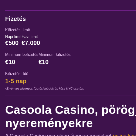
Fizetés
Kifizetési limit
Napi limit
Havi limit
€500
€7.000
Minimum befizetés
Minimum kifizetés
€10
€10
Kifizetési Idő
1-5 nap
*Érvényes bizonyos fizetési módok és kész KYC esetén.
Casoola Casino, pörögj
nyereményekre
A Casoola Casino egy olyan újonnan megjelent
online ka