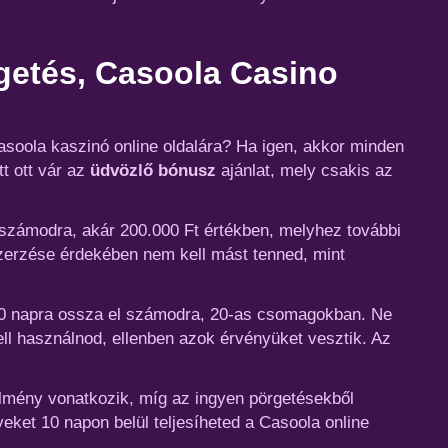
rgetés, Casoola Casino
asoola kaszinó online oldalára? Ha igen, akkor minden
tt ott vár az
üdvözlő bónusz
ajánlat, mely csakis az
t számodra, akár 200.000 Ft értékben, melyhez további
szerzése érdekében nem kell mást tenned, mint
10 napra ossza el számodra, 20-as csomagokban. Ne
ell használnod, ellenben azok érvényüket vesztik. Az
.
lmény vonatkozik, míg az ingyen pörgetésekből
eket 10 napon belül teljesíheted a Casoola online