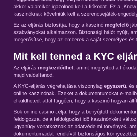
akkor valamikor igazolnod kell a fiókodat. Ez a „Kno
kaszinóknak követniük kell a szerencsejáték-enged
Ez az eljárás biztosítja, hogy a kaszinó
megfelelő
já
szabványokat alkalmazzon. Biztonsági hálót nyújt, am
megerősítse, hogy az emberek a saját személyes és f
Mit kell tenned a KYC eljá
Az eljárás
megkezdődhet
, amint megnyitod a fiókodat
majd valósítanod.
A KYC-eljárás végrehajtása viszonylag
egyszerű
, és
online kaszinónak. Ezeket a dokumentumokat e-mailben
elküldheted, attól függően, hogy a kaszinó hogyan állít
Sok online casino célja, hogy a benyújtott dokument
feldolgozza, de a feldolgozási idő kaszinónként válto
ugyanúgy vonatkoznak az adatvédelmi törvények, ami 
dokumentumaidat rendkívül biztonságos környezetben 