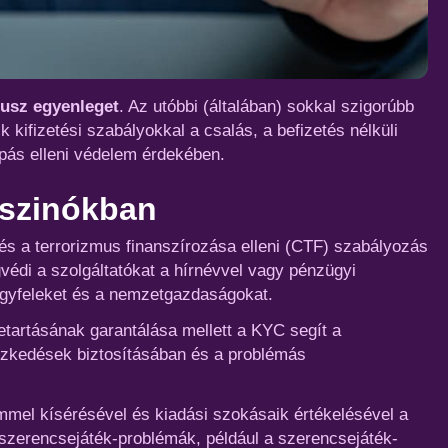
usz egyenleget
. Az utóbbi (általában) sokkal szigorúbb
ik kifizetési szabályokkal a csalás, a befizetés nélküli
pás elleni védelem érdekében.
aszinókban
 a terrorizmus finanszírozása elleni (CTF) szabályozás
édi a szolgáltatókat a hírnévvel vagy pénzügyi
 ügyfeleket és a nemzetgazdaságokat.
etartásának garantálása mellett a KYC segít a
tézkedések biztosításában és a problémás
mel kísérésével és kiadási szokásaik értékelésével a
a szerencsejáték-problémák, például a szerencsejáték-