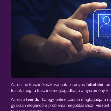
Az online kaszinóknak vannak bizonyos
feltételei
, am
teszik meg, a kaszinó megtagadhatja a nyeremény kif
Az első
teendő
, ha egy online casino megtagadja a ny
gyakran elegendő a probléma megoldásához, viszont a 