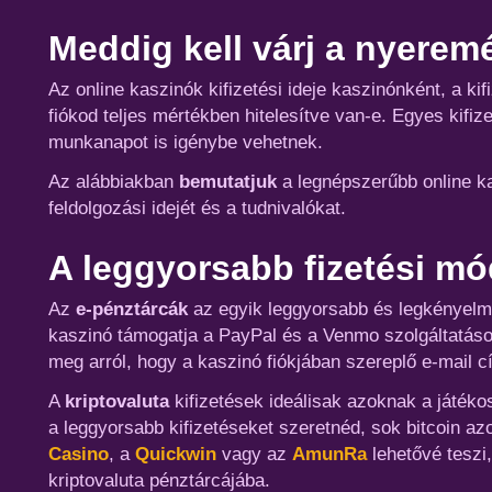
Meddig kell várj a nyerem
Az online kaszinók kifizetési ideje kaszinónként, a ki
fiókod teljes mértékben hitelesítve van-e. Egyes kifi
munkanapot is igénybe vehetnek.
Az alábbiakban
bemutatjuk
a legnépszerűbb online ka
feldolgozási idejét és a tudnivalókat.
A leggyorsabb fizetési m
Az
e-pénztárcák
az egyik leggyorsabb és legkényelme
kaszinó támogatja a PayPal és a Venmo szolgáltatás
meg arról, hogy a kaszinó fiókjában szereplő e-mail
A
kriptovaluta
kifizetések ideálisak azoknak a játéko
a leggyorsabb kifizetéseket szeretnéd, sok bitcoin azo
Casino
, a
Quickwin
vagy az
AmunRa
lehetővé teszi
kriptovaluta pénztárcájába.