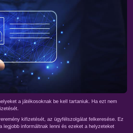
elyeket a játékosoknak be kell tartaniuk. Ha ezt nem
izetését.
eremény kifizetését, az ügyfélszolgálat felkeresése. Ez
legjobb informáltnak lenni és ezeket a helyzeteket