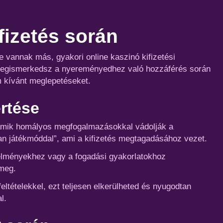
fizetés során
de vannak más, gyakori online kaszinó kifizetési
tt megismerkedsz a nyereményedhez való hozzáférés során
m kívánt meglepetéseket.
értése
 amik homályos megfogalmazásokkal vádolják a
lan játékmóddal”, ami a kifizetés megtagadásához vezet.
elményekhez vagy a fogadási gyakorlatokhoz
 meg.
eltételekkel, ezt teljesen elkerülheted és nyugodtan
l.