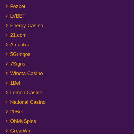
Fezbet
LVBET
Energy Casino
21.com
AmunRa
5Gringos
7Signs
Winota Casino
1Bet
Lemon Casino
National Casino
20Bet
OhMySpins
GreatWin