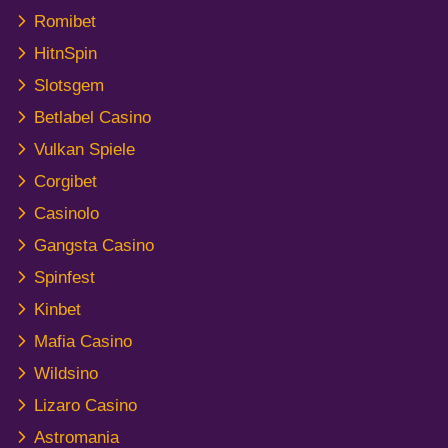
Romibet
HitnSpin
Slotsgem
Betlabel Casino
Vulkan Spiele
Corgibet
Casinolo
Gangsta Casino
Spinfest
Kinbet
Mafia Casino
Wildsino
Lizaro Casino
Astromania