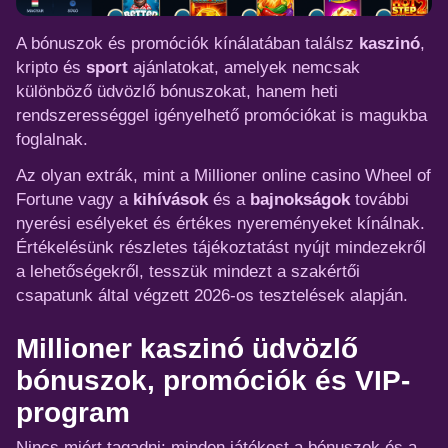
A bónuszok és promóciók kínálatában találsz
kaszinó
,
kripto és
sport
ajánlatokat, amelyek nemcsak
különböző üdvözlő bónuszokat, hanem heti
rendszerességgel igényelhető promóciókat is magukba
foglalnak.
Az olyan extrák, mint a Millioner online casino Wheel of
Fortune vagy a
kihívások
és a
bajnokságok
további
nyerési esélyeket és értékes nyereményeket kínálnak.
Értékelésünk részletes tájékoztatást nyújt mindezekről
a lehetőségekről, tesszük mindezt a szakértői
csapatunk által végzett 2026-os tesztelések alapján.
Millioner kaszinó üdvözlő
bónuszok, promóciók és VIP-
program
Nincs miért tagadni: minden játékost a bónuszok és a