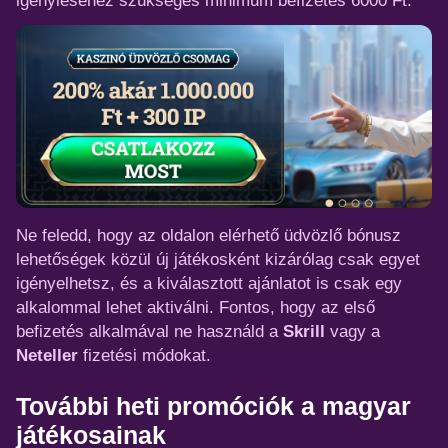
igényléséhez szükséges minimum befizetés 6000 Ft.
Ne feledd, hogy az oldalon elérhető üdvözlő bónusz
lehetőségek közül új játékosként kizárólag csak egyet
igényelhetsz, és a kiválasztott ajánlatot is csak egy
alkalommal lehet aktiválni. Fontos, hogy az első
befizetés alkalmával ne használd a
Skrill
vagy a
Neteller
fizetési módokat.
További heti promóciók a magyar
játékosainak