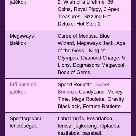
játékok
2, Wish of a Lifetime, 36
Coins, Royal Piggy, 3 Apex
Treasures, Sizzling Hot
Deluxe, Hot Step 2
Megaways
Curse of Medusa, Blue
játékok
Wizard, Megaways Jack, Age
of the Gods - King of
Olympus, Diamond Charge, 5
Lions, Dogmasons Megawoof,
Book of Gems
Élő kaszinó
Speed Roulette,
Sweet
játékok
Bonanza
CandyLand, Money
Time, Mega Roulette, Gravity
Blackjack, Fortune Roulette
Sportfogadási
Labdarúgás, kosárlabda,
lehetőségek
tenisz, jégkorong, röpladba,
kézilabda, baseball,