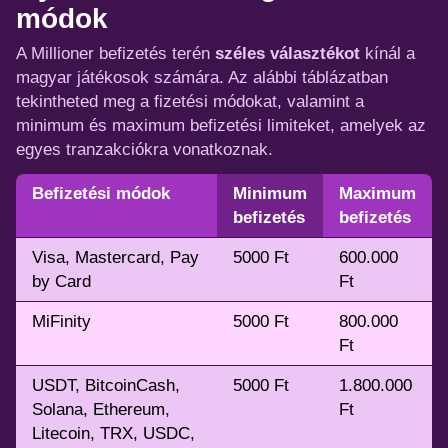
módok
A Millioner befizetés terén
széles választékot
kínál a
magyar játékosok számára. Az alábbi táblázatban
tekintheted meg a fizetési módokat, valamint a
minimum és maximum befizetési limiteket, amelyek az
egyes tranzakciókra vonatkoznak.
Befizetési módok
Minimum
Maximum
befizetés
befizetés
Visa, Mastercard, Pay
5000 Ft
600.000
by Card
Ft
MiFinity
5000 Ft
800.000
Ft
USDT, BitcoinCash,
5000 Ft
1.800.000
Solana, Ethereum,
Ft
Litecoin, TRX, USDC,