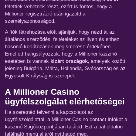
felettiek vehetnek részt, ezért is fontos, hogy a
Millioner regisztráció után igazold a
személyazonosságod.
A fiók létrehozása előtt ajánljuk, hogy nézd át az
általános szerződési feltételeket az ilyen és ehhez
hasonló korlátozások megismerése érdekében.
Emellett hangsúlyozzuk, hogy a Millioner kaszinó
esetében is vannak
kizárt országok
, amelyek között
jelenleg Bulgária, Málta, Hollandia, Svédország és az
Egyesült Királyság is szerepel.
A Millioner Casino
ügyfélszolgálat elérhetőségei
Ha szeretnéd felvenni a kapcsolatot az
ügyfélszolgálattal, a Millioner Casino contact infókat a
kaszinó Súgóközpontjában találod. Ezt a bal oldalon
található menü aljáról nyithatod meg.