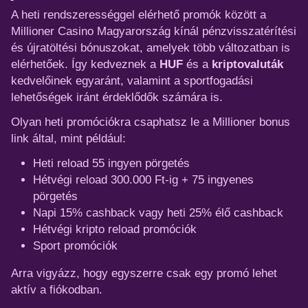
A heti rendszerességgel elérhető promók között a
Millioner Casino Magyarország kínál pénzvisszatérítési
és újratöltési bónuszokat, amelyek több változatban is
elérhetőek. Így kedveznek a
HUF
és a
kriptovaluták
kedvelőinek egyaránt, valamint a sportfogadási
lehetőségek iránt érdeklődők számára is.
Olyan heti promóciókra csaphatsz le a Millioner bonus
link által, mint például:
Heti reload 55 ingyen pörgetés
Hétvégi reload 300.000 Ft-ig + 75 ingyenes
pörgetés
Napi 15% cashback vagy heti 25% élő cashback
Hétvégi kripto reload promóciók
Sport promóciók
Arra vigyázz, hogy egyszerre csak egy promó lehet
aktív a fiókodban.