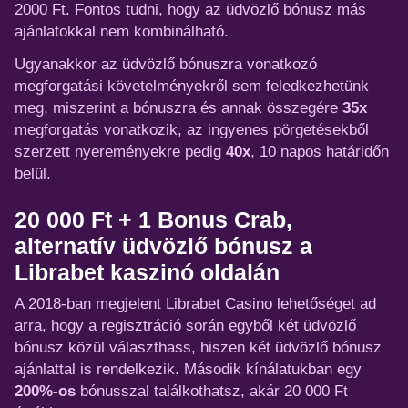
2000 Ft. Fontos tudni, hogy az üdvözlő bónusz más
ajánlatokkal nem kombinálható.
Ugyanakkor az üdvözlő bónuszra vonatkozó
megforgatási követelményekről sem feledkezhetünk
meg, miszerint a bónuszra és annak összegére
35x
megforgatás vonatkozik, az ingyenes pörgetésekből
szerzett nyereményekre pedig
40x
, 10 napos határidőn
belül.
20 000 Ft + 1 Bonus Crab,
alternatív üdvözlő bónusz a
Librabet kaszinó oldalán
A 2018-ban megjelent Librabet Casino lehetőséget ad
arra, hogy a regisztráció során egyből két üdvözlő
bónusz közül választhass, hiszen két üdvözlő bónusz
ajánlattal is rendelkezik. Második kínálatukban egy
200%-os
bónusszal találkothatsz, akár 20 000 Ft