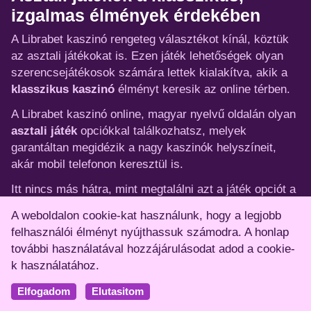
izgalmas élmények érdekében
A Librabet kaszinó rengeteg választékot kínál, köztük
az asztali játékokat is. Ezen játék lehetőségek olyan
szerencsejátékosok számára lettek kialakítva, akik a
klasszikus kaszinó
élményt keresik az online térben.
A Librabet kaszinó online, magyar nyelvű oldalán olyan
asztali játék
opciókkal találkozhatsz, melyek
garantáltan megidézik a nagy kaszinók helyszíneit,
akár mobil telefonon keresztül is.
Itt nincs más hátra, mint megtalálni azt a játék opciót a
játékok közül, amely valóban elnyeri tetszésedet, hogy
A weboldalon cookie-kat használunk, hogy a legjobb
szerencsét próbálhass benne.
felhasználói élményt nyújthassuk számodra. A honlap
további használatával hozzájárulásodat adod a cookie-
Librabet élő osztós kaszinó
k használatához.
játékok, valós időben, profi
Elfogadom
Elutasitom
osztókkal