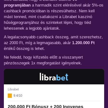
programjában
a harmadik szint elérésével akár 5%-os
cashback promócióban is részesülhetsz. Nem kell
mást tenned, mint csatlakozni a Librabet kaszinó
hűségprogramjához és szinteket lépni, hogy tiéd
lehessenek a legjobb ajánlatok.
A legalacsonyabb cashback összeg, amit szerezhetsz,
az 2000 Ft, míg a legmagasabb, akár
1.200.000 Ft
értékű összeg is lehet.
Ne feledd, hogy kifizetés előtt a visszanyert
pénzösszegek 1x megforgatást igényelnek.
Librabet
9.4/10
200.000 Ft Bónusz + 200 Ingyenes