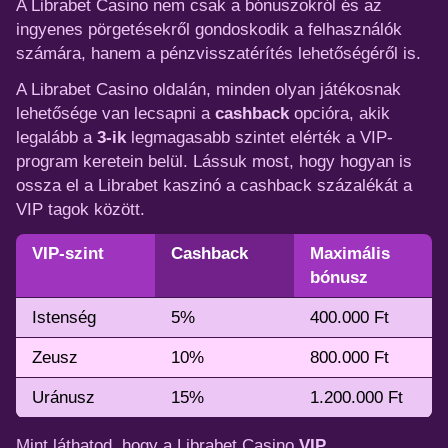
A Librabet Casino nem csak a bónuszokról és az
ingyenes pörgetésekről gondoskodik a felhasználók
számára, hanem a pénzvisszatérítés lehetőségéről is.
A Librabet Casino oldalán, minden olyan játékosnak
lehetősége van lecsapni a
cashback
opcióra, akik
legalább a
3-ik
legmagasabb szintet elérték a VIP-
program keretein belül. Lássuk most, hogy hogyan is
ossza el a Librabet kaszinó a cashback százalékát a
VIP tagok között.
VIP-szint
Cashback
Maximális
bónusz
Istenség
5%
400.000 Ft
Zeusz
10%
800.000 Ft
Uránusz
15%
1.200.000 Ft
Mint láthatod, hogy a Librabet Casino
VIP