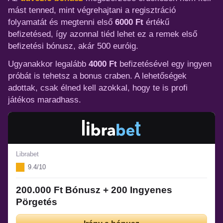
mást tenned, mint végrehajtani a regisztráció
folyamatát és megtenni első
6000 Ft
értékű
befizetésed, így azonnal tiéd lehet ez a remek első
befizetési bónusz, akár 500 euróig.
Ugyanakkor legalább
4000 Ft
befizetésével egy ingyen
próbát is tehetsz a bonus craben. A lehetőségek
adottak, csak élned kell azokkal, hogy te is profi
játékos maradhass.
Librabet
9.4/10
200.000 Ft Bónusz + 200 Ingyenes
Pörgetés