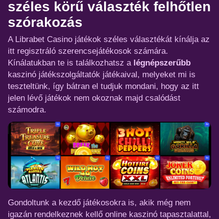
széles körű választék felhőtlen
szórakozás
A Librabet Casino játékok széles választékát kínálja az
itt regisztráló szerencsejátékosok számára.
Kínálatukban te is találkozhatsz a
légnépszerűbb
kaszinó játékszolgáltatók játékaival, melyeket mi is
teszteltünk, így bátran el tudjuk mondani, hogy az itt
jelen lévő játékok nem okoznak majd csalódást
számodra.
Gondoltunk a kezdő játékosokra is, akik még nem
igazán rendelkeznek kellő online kaszinó tapasztalattal,