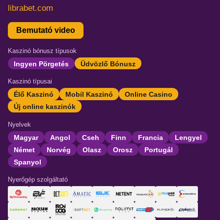
librabet.com
Bemutató video
Kaszinó bónusz típusok
Ingyen Pörgetés
Üdvözlő Bónusz
Kaszinó típusai
Élő Kaszinó
Mobil Kaszinó
Online Casino
Új online kaszinók
Nyelvek
Magyar
Angol
Cseh
Finn
Francia
Lengyel
Német
Norvég
Olasz
Orosz
Portugál
Spanyol
Nyerőgép szolgáltató