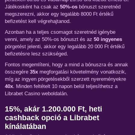
Játékosként ha csak az
50%-os
bónuszt szeretnéd
megszerezni, akkor egy legalább 8000 Ft értékű
befizetést kell végrehajtanod.
Azonban ha a teljes csomagot szeretnéd igénybe
venni, amely az 50%-os bónuszt és az
50 ingyenes
pörgetést jelenti, akkor egy legalább 20 000 Ft értékű
befizetésre lesz szükséged.
Fontos megemlíteni, hogy a mind a bónuszra és annak
összegére
35x
megforgatási követelmény vonatkozik,
míg az ingyen pörgetésekből szerzett nyereményekre
40x
. Minden feltételt 10 napon belül teljesíthetsz a
Librabet Casino weboldalán.
15%, akár 1.200.000 Ft, heti
cashback opció a Librabet
kínálatában