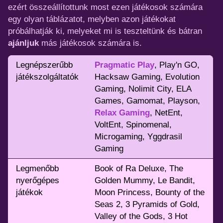
ezért összeállítottunk most ezen játékosok számára
egy olyan táblázatot, melyben azon játékokat
próbálhatják ki, melyeket mi is teszteltünk és bátran
ajánljuk
más játékosok számára is.
Legnépszerűbb
Pragmatic Play
, Play'n GO,
játékszolgáltatók
Hacksaw Gaming, Evolution
Gaming, Nolimit City, ELA
Games, Gamomat, Playson,
Relax Gaming
, NetEnt,
VoltEnt, Spinomenal,
Microgaming, Yggdrasil
Gaming
Legmenőbb
Book of Ra Deluxe, The
nyerőgépes
Golden Mummy, Le Bandit,
játékok
Moon Princess, Bounty of the
Seas 2, 3 Pyramids of Gold,
Valley of the Gods, 3 Hot