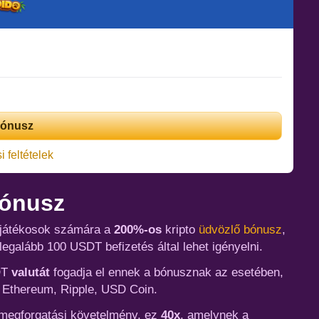
bónusz
 feltételek
bónusz
j játékosok számára a
200%-os
kripto
üdvözlő bónusz
,
egalább 100 USDT befizetés által lehet igényelni.
DT
valutát
fogadja el ennek a bónusznak az esetében,
, Ethereum, Ripple, USD Coin.
 megforgatási követelmény, ez
40x
, amelynek a