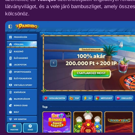
látványvilágot, és a vele járó bambuszliget, amely össz
kölcsönöz.