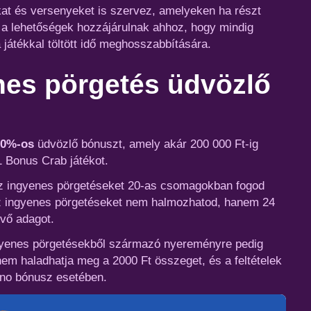
at és versenyeket is szervez, amelyeken ha részt
 a lehetőségek hozzájárulnak ahhoz, hogy mindig
 játékkal töltött idő meghosszabbítására.
nes pörgetés üdvözlő
00%-os
üdvözlő bónuszt, amely akár 200 000 Ft-ig
1 Bonus Crab játékot.
az ingyenes pörgetéseket 20-as csomagokban fogod
 az ingyenes pörgetéseket nem halmozhatod, hanem 24
évő adagot.
gyenes pörgetésekből származó nyereményre pedig
e nem haladhatja meg a 2000 Ft összeget, és a feltételek
sino bónusz esetében.