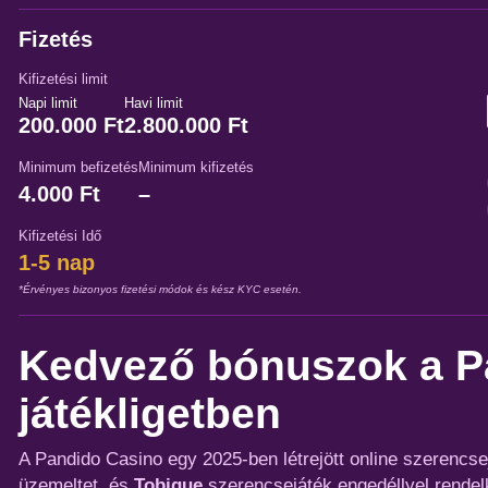
Fizetés
Kifizetési limit
Napi limit
Havi limit
200.000 Ft
2.800.000 Ft
Minimum befizetés
Minimum kifizetés
4.000 Ft
–
Kifizetési Idő
1-5 nap
*Érvényes bizonyos fizetési módok és kész KYC esetén.
Kedvező bónuszok a P
játékligetben
A Pandido Casino egy 2025-ben létrejött online szerencs
üzemeltet, és
Tobique
szerencsejáték engedéllyel rendelk