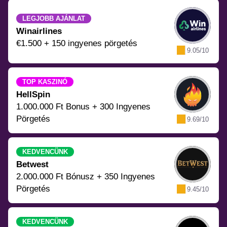
LEGJOBB AJÁNLAT
Winairlines
€1.500 + 150 ingyenes pörgetés
9.05/10
TOP KASZINÓ
HellSpin
1.000.000 Ft Bonus + 300 Ingyenes
Pörgetés
9.69/10
KEDVENCÜNK
Betwest
2.000.000 Ft Bónusz + 350 Ingyenes
Pörgetés
9.45/10
KEDVENCÜNK