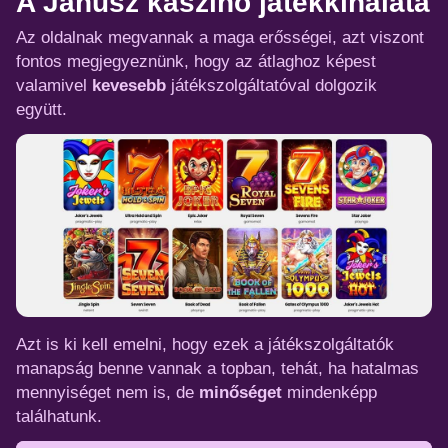
A Janusz kaszinó játékkínálata
Az oldalnak megvannak a maga erősségei, azt viszont
fontos megjegyeznünk, hogy az átlaghoz képest
valamivel
kevesebb
játékszolgáltatóval dolgozik
együtt.
Azt is ki kell emelni, hogy ezek a játékszolgáltatók
manapság benne vannak a topban, tehát, ha hatalmas
mennyiséget nem is, de
minőséget
mindenképp
találhatunk.