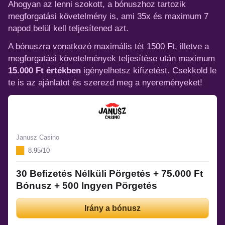
Ahogyan az lenni szokott, a bónuszhoz tartozik
megforgatási követelmény is, ami 35x és maximum 7
napod belül kell teljesítened azt.
A bónuszra vonatkozó maximális tét 1500 Ft, illetve a
megforgatási követelmények teljesítése után maximum
15.000 Ft értékben
igényelhetsz kifizetést. Csekkold le
te is az ajánlatot és szerezd meg a nyereményeket!
Janusz Casino
8.95/10
30 Befizetés Nélküli Pörgetés + 75.000 Ft
Bónusz + 500 Ingyen Pörgetés
Irány a bónusz