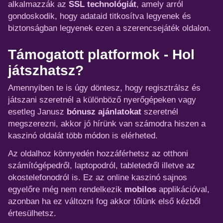
alkalmazzák az
SSL technológiát
, amely arról
gondoskodik, hogy adataid titkosítva legyenek és
biztonságban legyenek ezen a szerencsejáték oldalon.
Támogatott platformok - Hol
játszhatsz?
Amennyiben te is úgy döntesz, hogy regisztrálsz és
játszani szeretnél a különböző nyerőgépeken vagy
esetleg Janusz
bónusz ajánlatokat
szeretnél
megszerezni, akkor jó hírünk van számodra hiszen a
kaszinó oldalát több módon is elérheted.
Az oldalhoz könnyedén hozzáférhetsz az otthoni
számítógépedről, laptopodról, tabletedről illetve az
okostelefonodról is. Ez az online kaszinó sajnos
egyelőre még nem rendelkezik
mobilos
applikációval,
azonban ha ez változni fog akkor tőlünk első kézből
értesülhetsz.