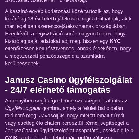
Szlovákia, Szlovénia, Törökország.
A kaszinó egyéb korlátozási közé tartozik az, hogy
kizárólag
18 év feletti
játékosok regisztrálhatnak, akik
már legálisan szerencsejátékozhatnak országukban.
Ezenkívűl, a regisztráció során nagyon fontos, hogy
kizárólag saját adatokat adj meg, hiszen egy
KYC
ellenőrzésen kell résztvenned, annak érdekében, hogy
a megszerzett pénzösszegeid a számládra
kerülhessenek.
Janusz Casino ügyfélszolgálat
- 24/7 elérhető támogatás
Amennyiben segítségre lenne szükséged, kattints az
Ügyfélszolgálat
gombra, amely a felület bal oldalán
található meg. Javasoljuk, hogy mielőtt email-t írnál
vagy esetleg élő chaten keresztül kérnél segítséget a
JanuszCasino ügyfélszolgálat csapatától, csekkold le a
GYIK
szekciót, ahol lehet már rögtön válaszra