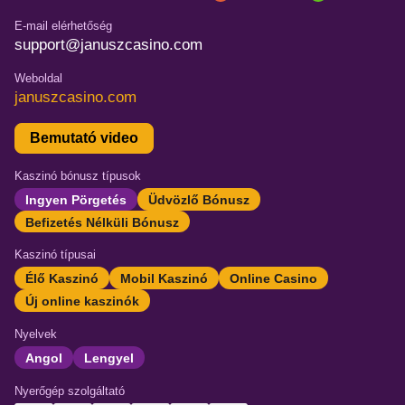
E-mail elérhetőség
support@januszcasino.com
Weboldal
januszcasino.com
Bemutató video
Kaszinó bónusz típusok
Ingyen Pörgetés
Üdvözlő Bónusz
Befizetés Nélküli Bónusz
Kaszinó típusai
Élő Kaszinó
Mobil Kaszinó
Online Casino
Új online kaszinók
Nyelvek
Angol
Lengyel
Nyerőgép szolgáltató