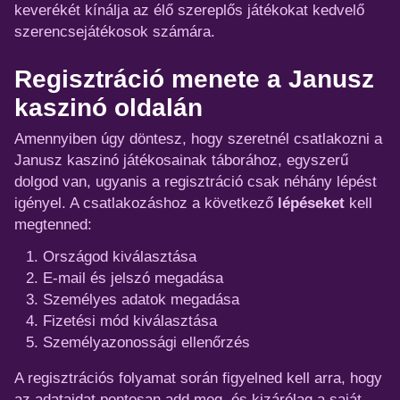
keverékét kínálja az élő szereplős játékokat kedvelő
szerencsejátékosok számára.
Regisztráció menete a Janusz
kaszinó oldalán
Amennyiben úgy döntesz, hogy szeretnél csatlakozni a
Janusz kaszinó játékosainak táborához, egyszerű
dolgod van, ugyanis a regisztráció csak néhány lépést
igényel. A csatlakozáshoz a következő
lépéseket
kell
megtenned:
Országod kiválasztása
E-mail és jelszó megadása
Személyes adatok megadása
Fizetési mód kiválasztása
Személyazonossági ellenőrzés
A regisztrációs folyamat során figyelned kell arra, hogy
az adataidat pontosan add meg, és kizárólag a saját