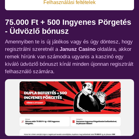
Felhasználási feltételek
75.000 Ft + 500 Ingyenes Pörgetés
- Üdvözlő bónusz
Amennyiben te is új játékos vagy és úgy döntesz, hogy
regisztrálni szeretnél a
Janusz Casino
oldalára, akkor
remek hírünk van számodra ugyanis a kaszinó egy
kiváló üdvözlő bónuszt kínál minden újonnan regisztrált
felhasználó számára.