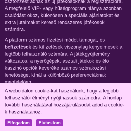
ösztönzést adnak az új játékosoknak a regisztrációra.
A megfelelő VIP- vagy hűségprogram hiánya azonban
csalódást okoz, különösen a speciális ajánlatokat és
extra jutalmakat kereső rendszeres játékosok
számára.
A platform számos fizetési módot támogat, és
befizetések
és kifizetések viszonylag kényelmesek a
legtöbb felhasználó számára. A játékgyűjtemény
változatos, a nyerőgépek, asztali játékok és élő
kaszinó opciók keveréke számos szórakozási
lehetőséget kínál a különböző preferenciáknak
megfelelően.
A weboldalon cookie-kat használunk, hogy a legjobb
Összességében a JanuszCasino jó a változatosságot
felhasználói élményt nyújthassuk számodra. A honlap
és bónuszokat kereső alkalmi játékosoknak, de nem
további használatával hozzájárulásodat adod a cookie-
biztos, hogy megfelel a nagyobb játékosok vágya
k használatához.
prémium
funkciókat keresők elvárásainak.
Elfogadom
Elutasitom
Janusz Casino GYIK