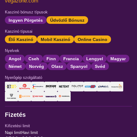
vegazone.com
Kaszinó bónusz típusok
Ingyen Pörgetés
Üdvözlő Bónusz
Kaszinó típusai
Élő Kaszinó
Mobil Kaszinó
Online Casino
Nyelvek
Angol
Cseh
Finn
Francia
Lengyel
Magyar
Német
Norvég
Olasz
Spanyol
Svéd
Nyerőgép szolgáltató
Fizetés
Kifizetési limit
Napi limit
Havi limit