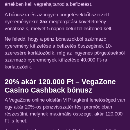
értékben kell végrehajtanod a befizetést.
A bónuszra és az ingyen pörgetésekből szerzett
nyereményekre
35x
megforgatási követelmény
vonatkozik, melyet 5 napon belül teljesítened kell.
Ne feledd, hogy a pénz bónuszokból származó
nyeremény kifizetése a befizetés összegének 10-
szeresére korlátozódik, míg az ingyenes pörgetésekből
származó nyeremények kifizetése 40.000 Ft-ra
korlátozódik.
20% akár 120.000 Ft – VegaZone
Casino Cashback bónusz
A VegaZone online oldalán VIP tagként lehetőséged van
egy akár 20%-os pénzvisszatérítési promócióban
részesülni, melynek maximális összege, akár 120.000
Ft is lehet.