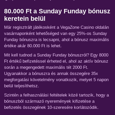
80.000 Ft a Sunday Funday bónusz
keretein belül
Már regisztrált játékosként a VegaZone Casino oldalán
vasárnaponként lehetőséged van egy 25%-os Sunday
Funday bónuszra is lecsapni, ahol a bónusz maximális
értéke akár 80.000 Ft is lehet.
Mit kell tudnod a Sunday Funday bónuszról? Egy 8000
Ft értékű befizetéssel érheted el, ahol az aktív bónusz
során a megengedett maximális tét 2000 Ft.
Ugyanakkor a bónuszra és annak összegére 35x
megforgatási követelmény vonatkozik, melyet 5 napon
belül teljesíthetsz.
Szintén a felhasználási feltételek közé tartozik, hogy a
bónuszból származó nyeremények kifizetése a
befizetés összegének 10-szeresére korlátozódik.