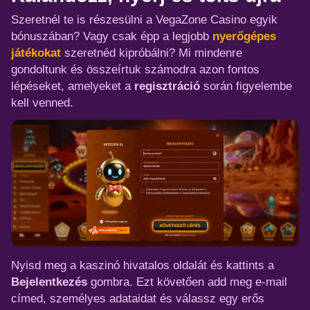
Szeretnél te is részesülni a VegaZone Casino egyik
bónuszában? Vagy csak épp a legjobb
nyerőgépes
játékokat
szeretnéd kipróbálni? Mi mindenre
gondoltunk és összeírtuk számodra azon fontos
lépéseket, amelyeket a
regisztráció
során figyelembe
kell venned.
Nyisd meg a kaszinó hivatalos oldalát és kattints a
Bejelentkezés
gombra. Ezt követően add meg e-mail
címed, személyes adataidat és válassz egy erős