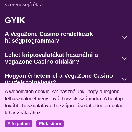
szerencsejátékra.
GYIK
A VegaZone Casino rendelkezik
hűségprogrammal?
Lehet kriptovalutákat használni a
VegaZone Casino oldalán?
Hogyan érhetem el a VegaZone Casino
ügyfélszolgálatát?
A weboldalon cookie-kat használunk, hogy a legjobb
A játékok demó verzióban is
felhasználói élményt nyújthassuk számodra. A honlap
kipróbálhatóak a VegaZone Casino
további használatával hozzájárulásodat adod a cookie-
oldalán?
k használatához.
Milyen engedéllyel rendelkezik a
Elfogadom
Elutasitom
kaszinó?