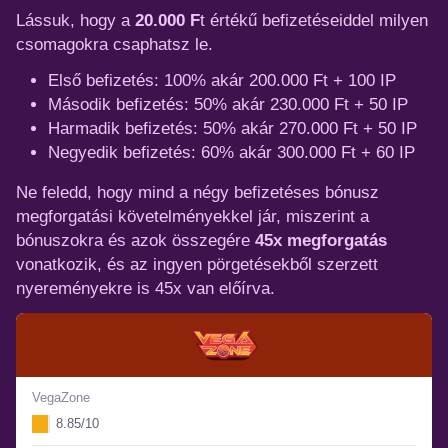
Lássuk, hogy a
20.000 F
t értékű befizetéseiddel milyen
csomagokra csaphatsz le.
Első befizetés: 100% akár 200.000 Ft + 100 IP
Második befizetés: 50% akár 230.000 Ft + 50 IP
Harmadik befizetés: 50% akár 270.000 Ft + 50 IP
Negyedik befizetés: 60% akár 300.000 Ft + 60 IP
Ne feledd, hogy mind a négy befizetéses bónusz
megforgatási követelményekkel jár, miszerint a
bónuszokra és azok összegére
45x megforgatás
vonatkozik, és az ingyen pörgetésekből szerzett
nyereményekre is 45x van előírva.
VegaZone
8.85/10