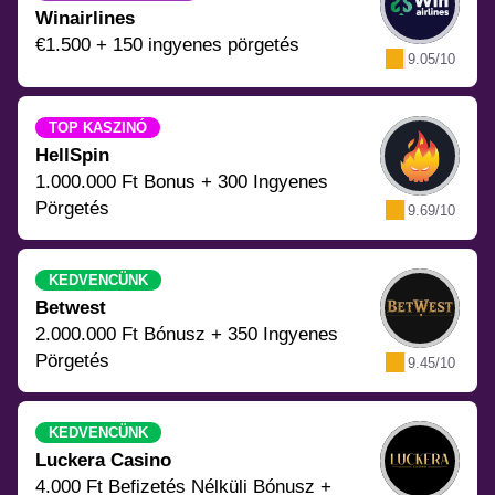
Winairlines
€1.500 + 150 ingyenes pörgetés
9.05/10
TOP KASZINÓ
HellSpin
1.000.000 Ft Bonus + 300 Ingyenes
Pörgetés
9.69/10
KEDVENCÜNK
Betwest
2.000.000 Ft Bónusz + 350 Ingyenes
Pörgetés
9.45/10
KEDVENCÜNK
Luckera Casino
4.000 Ft Befizetés Nélküli Bónusz +