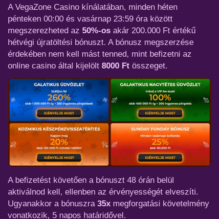
A VegaZone Casino kínálatában, minden héten
pénteken 00:00 és vasárnap 23:59 óra között
megszerezheted az
50%-os
akár 200.000 Ft értékű
hétvégi újratöltési bónuszt. A bónusz megszerzése
érdekében nem kell mást tenned, mint befizetni az
online casino által kijelölt
8000 Ft
összeget.
A befizetést követően a bónuszt 48 órán belül
aktiválnod kell, ellenben az érvényességét elveszíti.
Ugyanakkor a bónuszra
35x
megforgatási követelmény
vonatkozik, 5 napos határidővel.