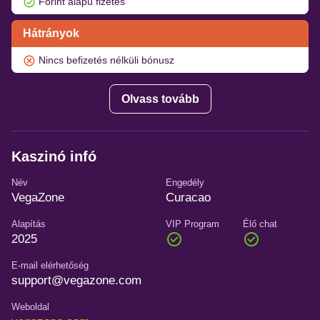
Forint alapú fizetés
Hátrányok
Nincs befizetés nélküli bónusz
Olvass tovább
Kaszinó infó
Név
Engedély
VegaZone
Curacao
Alapítás
VIP Program
Élő chat
2025
E-mail elérhetőség
support@vegazone.com
Weboldal