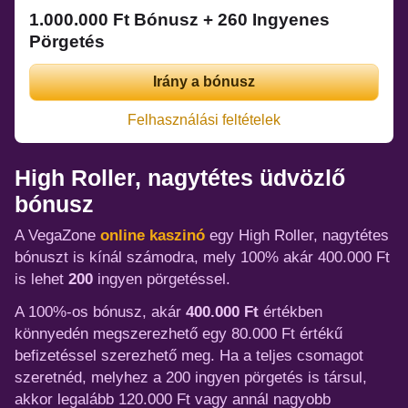
1.000.000 Ft Bónusz + 260 Ingyenes
Pörgetés
Irány a bónusz
Felhasználási feltételek
High Roller, nagytétes üdvözlő
bónusz
A VegaZone
online kaszinó
egy High Roller, nagytétes
bónuszt is kínál számodra, mely 100% akár 400.000 Ft
is lehet
200
ingyen pörgetéssel.
A 100%-os bónusz, akár
400.000 Ft
értékben
könnyedén megszerezhető egy 80.000 Ft értékű
befizetéssel szerezhető meg. Ha a teljes csomagot
szeretnéd, melyhez a 200 ingyen pörgetés is társul,
akkor legalább 120.000 Ft vagy annál nagyobb