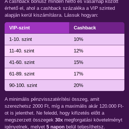
A cashback bónusz minden hétfő és vasárnap között
érhető el, ahol a cashback százaléka a VIP szinted
alapján kerül kiszámításra. Lássuk hogyan:
VIP-szint
Cashback
1-10. szint
10%
11-40. szint
12%
41-60. szint
15%
61-89. szint
17%
90-100. szint
20%
A minimális pénzvisszatérítési összeg, amit
szerezhetsz 2000 Ft, míg a maximális akár 120.000 Ft-
ot is jelenthet. Ne feledd, hogy kifizetés előtt a
megszerzett összegek
30x
megforgatási követelményt
igényelnek, melyet
5 napon
belül teljesíthetsz.