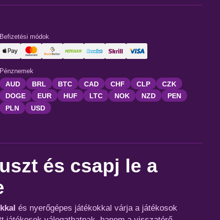
Befizetési módok
Pénznemek
AUD
BRL
BTC
CAD
CHF
CLP
CZK
DOGE
EUR
HUF
LTC
NOK
NZD
PEN
PLN
USD
uszt és csapj le a
e
kkal
és nyerőgépes játékokkal várja a játékosok
tt játékosok válogathatnak, hanem a visszatérő