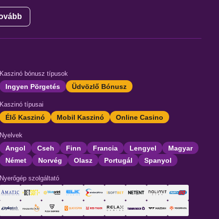
tovább
Kaszinó bónusz típusok
Ingyen Pörgetés
Üdvözlő Bónusz
Kaszinó típusai
Élő Kaszinó
Mobil Kaszinó
Online Casino
Nyelvek
Angol
Cseh
Finn
Francia
Lengyel
Magyar
Német
Norvég
Olasz
Portugál
Spanyol
Nyerőgép szolgáltató