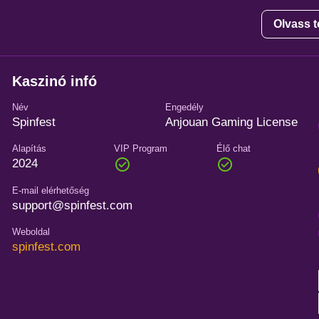
Olvass 
Kaszinó infó
Név
Engedély
Spinfest
Anjouan Gaming License
Alapítás
VIP Program
Élő chat
2024
E-mail elérhetőség
support@spinfest.com
Weboldal
spinfest.com