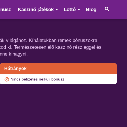
ónusz
Kaszinó játékok
Lottó
Blog
nók világához. Kínálatukban remek bónuszokra
tod ki. Természetesen élő kaszinó részleggel és
enne kihagyni.
Hátrányok
Nincs befizetés nélküli bónusz