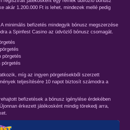
en regisztrált játékosként egy remek üdvözlő bónusz
 akár 1.200.000 Ft is lehet, mindezek mellé pedig
. A minimális befizetés mindegyik bónusz megszerzése
dra a Spinfest Casino az üdvözlő bónusz csomagát.
pörgetés
 pörgetés
n pörgetés
n pörgetés
tkozik, míg az ingyen pörgetésekből szerzett
ények teljesítésére 10 napot biztosít számodra a
grehajtott befizetések a bónusz igénylése érdekében
onnan érkezett játékosként mindig törekedj arra,
ket.