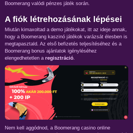
Boomerang valódi pénzes játék során.
A fiók létrehozásának lépései
Miután kimaxoltad a demo játékokat, itt az ideje annak,
hogy a Boomerang kaszinó játékok varázsát élesben is
megtapasztald. Az első befizetés teljesítéséhez és a
Boomerang bonus ajánlatok igényléséhez
elengedhetetlen a
regisztráció
.
Nem kell aggódnod, a Boomerang casino online