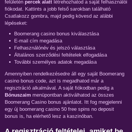
felületén
percek alatt
létrehozhatod a saját felhasználói
fiókodat. Kattints a jobb felső sarokban található
Csatlakozz gombra, majd pedig kövesd az alábbi
lépéseket:
Boomerang casino bonus kiválasztása
E-mail cím megadása
Felhasználónév és jelszó választása
Általános szerződési feltételek elfogadása
További személyes adatok megadása
Amennyiben rendelkezésedre áll egy saját Boomerang
casino bonus code, azt is megadhatod már a
regisztráció alkalmával. A saját fiókodban pedig a
Bónuszaim
menüpontban aktiválhatod az összes
Boomerang Casino bonus ajánlatot. Itt fog megjelenni
egy új boomerang casino 50 free spins no deposit
bonus is, ha elérhető lesz a kaszinóban.
A regisztráció feltételei, amiket be