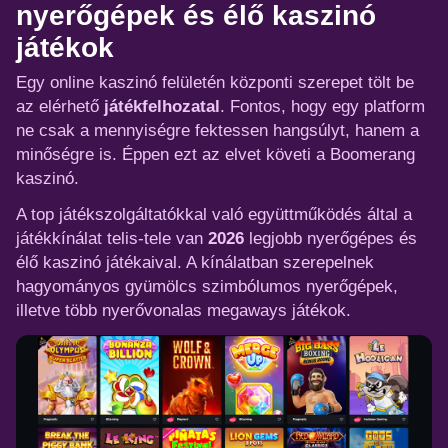
nyerőgépek és élő kaszinó
játékok
Egy online kaszinó felületén központi szerepet tölt be
az elérhető
játékfelhozatal
. Fontos, hogy egy platform
ne csak a mennyiségre fektessen hangsúlyt, hanem a
minőségre is. Éppen ezt az elvet követi a Boomerang
kaszinó.
A top játékszolgáltatókkal való együttműködés által a
játékkínálat telis-tele van
2026
legjobb nyerőgépes és
élő kaszinó játékaival. A kínálatban szerepelnek
hagyományos gyümölcs szimbólumos nyerőgépek,
illetve több nyerővonalas megaways játékok.