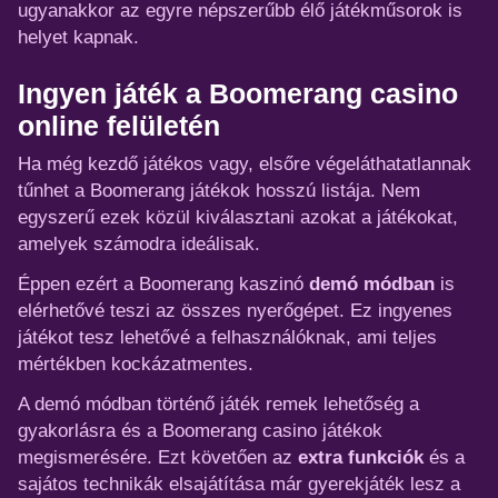
ugyanakkor az egyre népszerűbb élő játékműsorok is
helyet kapnak.
Ingyen játék a Boomerang casino
online felületén
Ha még kezdő játékos vagy, elsőre végeláthatatlannak
tűnhet a Boomerang játékok hosszú listája. Nem
egyszerű ezek közül kiválasztani azokat a játékokat,
amelyek számodra ideálisak.
Éppen ezért a Boomerang kaszinó
demó módban
is
elérhetővé teszi az összes nyerőgépet. Ez ingyenes
játékot tesz lehetővé a felhasználóknak, ami teljes
mértékben kockázatmentes.
A demó módban történő játék remek lehetőség a
gyakorlásra és a Boomerang casino játékok
megismerésére. Ezt követően az
extra funkciók
és a
sajátos technikák elsajátítása már gyerekjáték lesz a