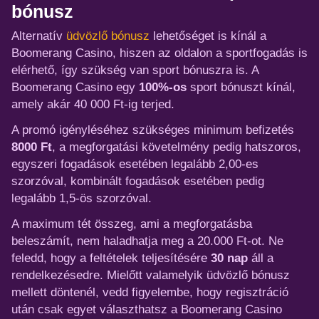
bónusz
Alternatív
üdvözlő bónusz
lehetőséget is kínál a
Boomerang Casino, hiszen az oldalon a sportfogadás is
elérhető, így szükség van sport bónuszra is. A
Boomerang Casino egy
100%-os
sport bónuszt kínál,
amely akár 40 000 Ft-ig terjed.
A promó igényléséhez szükséges minimum befizetés
8000 Ft
, a megforgatási követelmény pedig hatszoros,
egyszeri fogadások esetében legalább 2,00-es
szorzóval, kombinált fogadások esetében pedig
legalább 1,5-ös szorzóval.
A maximum tét összeg, ami a megforgatásba
beleszámít, nem haladhatja meg a 20.000 Ft-ot. Ne
feledd, hogy a feltételek teljesítésére
30 nap
áll a
rendelkezésedre. Mielőtt valamelyik üdvözlő bónusz
mellett döntenél, vedd figyelembe, hogy regisztráció
után csak egyet választhatsz a Boomerang Casino