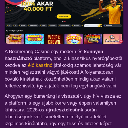
A Boomerang Casino egy modern és
könnyen
használható
platform, ahol a klasszikus nyerőgépektől
kezdve az
élő kaszinó
játékokig számos lehetőség vár
minden regisztrálni vágyó játékost! A folyamatosan
bővülő kínálatnak köszönhetően mindig akad valami
felfedeznivaló, így a játék nem fog egyhangúvá válni.
Ahogyan egy bumeráng is visszatér, úgy hív vissza ez
a platform is egy újabb körre vagy éppen valamilyen
kihívásra. 2026-os
újratesztelésünk
során
lehetőségünk volt ismételten elmélyülni a felület
izgalmas kínálatába, így egy friss és hiteles képet