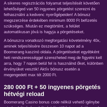
A sikeres regisztrációs folyamat teljesítését követően
lehetőséged van 50 ingyenes pörgetést szerezni és
felhasználni a kedvenc nyerőgépeiden! A bónusz
megszerzése érdekében minimum 8000 Ft befizetés
szükséges. Miután ez megtörtént, a felület
automatikusan jóvá is hagyja a pörgetéseket.
A bónuszra vonatkozó megforgatási követelmény 40x,
aminek teljesítésére összesen 10 napot ad a
Boomerang kaszinó oldala. A pörgetéseket egyébként
heti rendszerességgel szerezheted meg de figyelni kell
arra, hogy 7 napon belül fel is használnd őket, különben
érvényüket vesztik! Aktív bónusz esetén a
megengedett max tét 2000 Ft.
280 000 Ft + 50 ingyenes pörgetés
hétvégi reload
Boomerang Casino bonus code nélkül vehető igénybe