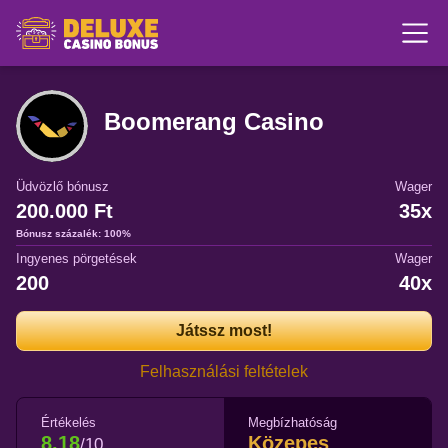
Me
Boomerang Casino
Üdvözlő bónusz
Wager
200.000 Ft
35x
Bónusz százalék: 100%
Ingyenes pörgetések
Wager
200
40x
Játssz most!
Felhasználási feltételek
Értékelés
Megbízhatóság
8.18
Közepes
/10