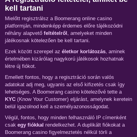
kell tartani
Mielőtt regisztrálsz a Boomerang online casino
platformján, mindenképp érdemes előre tájékozódni
néhány alapvető
feltételről
, amelyeket minden
játékosnak kötelezően be kell tartani.
Ezek között szerepel az
életkor korlátozás
, aminek
értelmében kizárólag nagykorú játékosok hozhatnak
létre új fiókot.
Emellett fontos, hogy a regisztráció során valós
adatokat adj meg, ugyanis az első kifizetés csak így
lehetséges. A Boomerang casino kötelezővé tette a
KYC
(Know Your Customer) eljárást, amelynek keretein
belül igazolnod kell a személyazonosságodat.
Végül, fontos, hogy minden felhasználó IP címenként
csak
egy fiókkal
rendelkezhet. A duplikált fiókokat a
Boomerang casino figyelmeztetés nélkül törli a