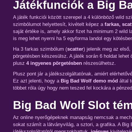
Játékfunciók a Big B
A játék funkciói között szerepel a 4 különböző wild 
szimbólumot helyettesít, kivételt képez a
farkas, sca
saját értéke is, amely akkor fizet ha minimum 2 wild l
is meg lehet nyerni ha 5 egyforma landol egy kötésbe
Ha 3 farkas szimbólum (
scatter
) jelenik meg az első
pörgetésben készesülsz. A játék során 6 holdat lehet 
plusz
4 ingyenes pörgetésben
részesülhetsz.
Plusz pont jár a játékszolgáltatónak, amiért elérhetőv
Ez azt jelenti, hogy a
Big Bad Wolf demo mód
által 
többet róla úgy hogy nem teszed fel kockára a pénzed
Big Bad Wolf Slot té
Az online nyerőgépeknek manapság nemcsak a mechani
sokat számít a látványvilág, a sztori, a grafika. A Bi
játékszolgáltatótól megszokhattuk,
igényes
kivitelezés