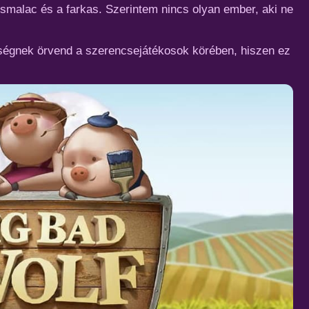
 kismalac és a farkas. Szerintem nincs olyan ember, aki ne
űségnek örvend a szerencsejátékosok körében, hiszen ez