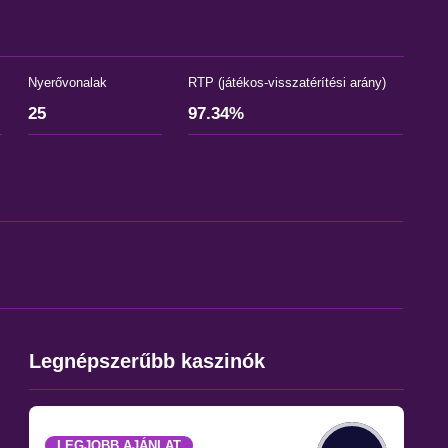
Nyerővonalak
RTP (játékos-visszatérítési arány)
25
97.34%
Legnépszerűbb kaszinók
LEGJOBB AJÁNLAT