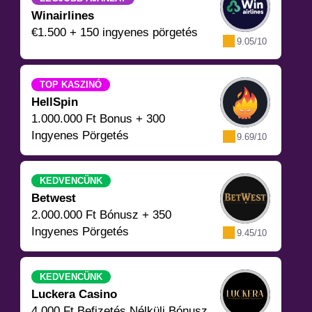
Winairlines
€1.500 + 150 ingyenes pörgetés
9.05/10
TOP KASZINÓ
HellSpin
1.000.000 Ft Bonus + 300
Ingyenes Pörgetés
9.69/10
KEDVENCÜNK
Betwest
2.000.000 Ft Bónusz + 350
Ingyenes Pörgetés
9.45/10
KEDVENCÜNK
Luckera Casino
4.000 Ft Befizetés Nélküli Bónusz