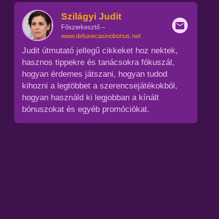
Szilágyi Judit
Főszerkesztő –
www.deluxecasinobonus.net
Judit útmutató jellegű cikkeket hoz nektek,
hasznos tippekre és tanácsokra fókuszál,
hogyan érdemes játszani, hogyan tudod
kihozni a legtöbbet a szerencsejátékokból,
hogyan használd ki legjobban a kínált
bónuszokat és egyéb promóciókat.