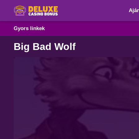
Aján
Gyors linkek
Big Bad Wolf