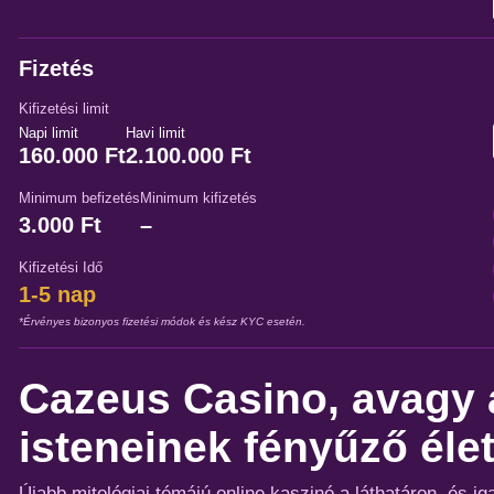
Fizetés
Kifizetési limit
Napi limit
Havi limit
160.000 Ft
2.100.000 Ft
Minimum befizetés
Minimum kifizetés
3.000 Ft
–
Kifizetési Idő
1-5 nap
*Érvényes bizonyos fizetési módok és kész KYC esetén.
Cazeus Casino, avagy
isteneinek fényűző éle
Újabb mitológiai témájú online kaszinó a láthatáron, és