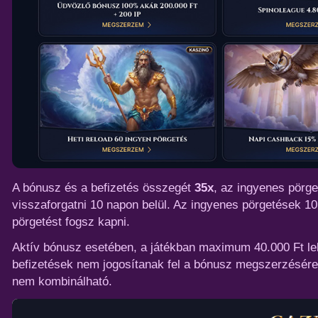
A bónusz és a befizetés összegét
35x
, az ingyenes pör
visszaforgatni 10 napon belül. Az ingyenes pörgetések 1
pörgetést fogsz kapni.
Aktív bónusz esetében, a játékban maximum 40.000 Ft lehe
befizetések nem jogosítanak fel a bónusz megszerzésér
nem kombinálható.