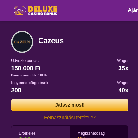
Aján
Cazeus
Üdvözlő bónusz
Wager
150.000 Ft
35x
Bónusz százalék: 100%
Ingyenes pörgetések
Wager
200
40x
Játssz most!
Felhasználási feltételek
Értékelés
Megbízhatóság