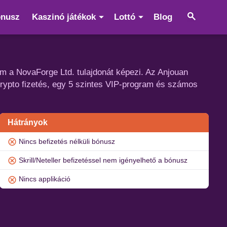
ónusz
Kaszinó játékok
Lottó
Blog
m a NovaForge Ltd. tulajdonát képezi. Az Anjouan
rypto fizetés, egy 5 szintes VIP-program és számos
Hátrányok
Nincs befizetés nélküli bónusz
Skrill/Neteller befizetéssel nem igényelhető a bónusz
Nincs applikáció