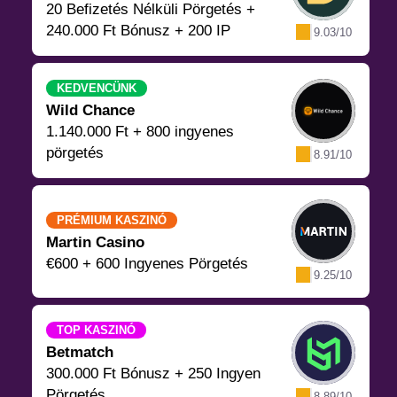
20 Befizetés Nélküli Pörgetés +
240.000 Ft Bónusz + 200 IP
9.03/10
KEDVENCÜNK
Wild Chance
1.140.000 Ft + 800 ingyenes
pörgetés
8.91/10
PRÉMIUM KASZINÓ
Martin Casino
€600 + 600 Ingyenes Pörgetés
9.25/10
TOP KASZINÓ
Betmatch
300.000 Ft Bónusz + 250 Ingyen
Pörgetés
8.89/10