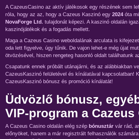
A CazeusCasino az aktív játékosok egy részének sem leh
róla, hogy az az, hogy a Cazeus Kaszinó egy
2024
óta 
NovaForge Ltd.
tulajdonát képezi. A kaszinó oldalán ig
kaszinójátékok és a fogadás mellett.
Maga a Cazeus Casino weboldalának arculata is kifejezet
oda lett figyelve, úgy tűnik. De vajon lehet-e még újat mu
ötvözésével, hiszen rengeteg hasonló oldalt találhatunk a
Csapatunk ennek próbált utánajárni, és az alábbiakban ve
CazeusKaszinó felületével és kínálatával kapcsolatban! 
CazeusKaszinó bónusz és promóció kínálatát!
Üdvözlő bónusz, egyéb
VIP-program a Cazeus 
A Cazeus Casino oldalán elég szép
bónusztár
vár rád, 
előnyöket, hanem a már regisztrált felhasználók számára