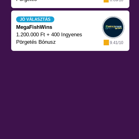
JÓ VÁLASZTÁS
MegaFishWins
1.200.000 Ft + 400 Ingyenes
Pörgetés Bónusz
9.41/10