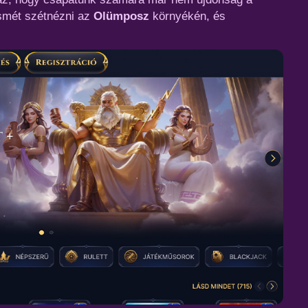
ismét szétnézni az
Olümposz
környékén, és