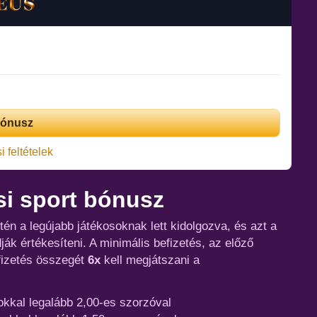
bónusz
 feltételek
ési sport bónusz
tén a legújabb játékosoknak lett kidolgozva, és azt a
ák értékesíteni. A minimális befizetés, az előző
fizetés összegét
6x
kell megjátszani a
kkal legalább 2,00-es szorzóval