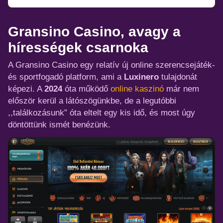
Gransino Casino, avagy a
hírességek csarnoka
A Gransino Casino egy relatív új online szerencsejáték-
és sportfogadó platform, ami a
Luxinero
tulajdonát
képezi. A
2024
óta működő
online kaszinó
már nem
először kerül a látószögünkbe, de a legutóbbi
,,találkozásunk” óta eltelt egy kis idő, és most úgy
döntöttünk ismét benézünk.