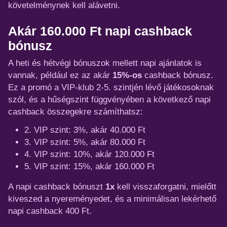
követelménynek kell alávetni.
Akár 160.000 Ft napi cashback
bónusz
A heti és hétvégi bónuszok mellett napi ajánlatok is
vannak, például ez az akár
15%-os
cashback bónusz.
Ez a promó a VIP-klub 2-5. szintjén lévő játékosoknak
szól, és a hűségszint függvényében a következő napi
cashback összegekre számíthatsz:
2. VIP szint: 3%, akár 40.000 Ft
3. VIP szint: 5%, akár 80.000 Ft
4. VIP szint: 10%, akár 120.000 Ft
5. VIP szint: 15%, akár 160.000 Ft
A napi cashback bónuszt
1x
kell visszaforgatni, mielőtt
kiveszed a nyereményedet, és a minimálisan lekérhető
napi cashback 400 Ft.