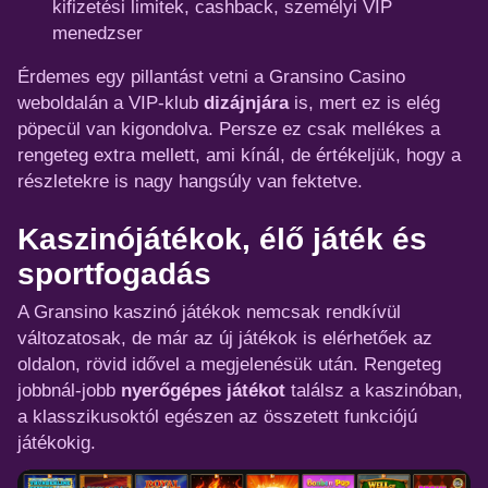
kifizetési limitek, cashback, személyi VIP
menedzser
Érdemes egy pillantást vetni a Gransino Casino
weboldalán a VIP-klub
dizájnjára
is, mert ez is elég
pöpecül van kigondolva. Persze ez csak mellékes a
rengeteg extra mellett, ami kínál, de értékeljük, hogy a
részletekre is nagy hangsúly van fektetve.
Kaszinójátékok, élő játék és
sportfogadás
A Gransino kaszinó játékok nemcsak rendkívül
változatosak, de már az új játékok is elérhetőek az
oldalon, rövid idővel a megjelenésük után. Rengeteg
jobbnál-jobb
nyerőgépes játékot
találsz a kaszinóban,
a klasszikusoktól egészen az összetett funkciójú
játékokig.