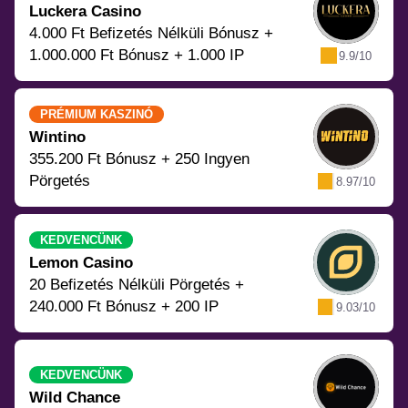
Luckera Casino
4.000 Ft Befizetés Nélküli Bónusz +
1.000.000 Ft Bónusz + 1.000 IP
9.9/10
PRÉMIUM KASZINÓ
Wintino
355.200 Ft Bónusz + 250 Ingyen
Pörgetés
8.97/10
KEDVENCÜNK
Lemon Casino
20 Befizetés Nélküli Pörgetés +
240.000 Ft Bónusz + 200 IP
9.03/10
KEDVENCÜNK
Wild Chance