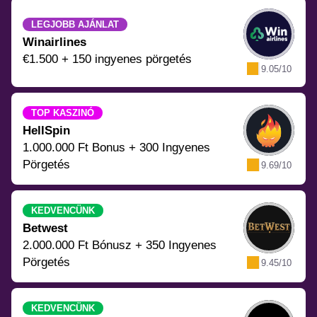
LEGJOBB AJÁNLAT
Winairlines
€1.500 + 150 ingyenes pörgetés
9.05/10
TOP KASZINÓ
HellSpin
1.000.000 Ft Bonus + 300 Ingyenes
Pörgetés
9.69/10
KEDVENCÜNK
Betwest
2.000.000 Ft Bónusz + 350 Ingyenes
Pörgetés
9.45/10
KEDVENCÜNK