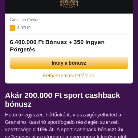
Gransino Casino
8.97/10
6.400.000 Ft Bónusz + 350 Ingyen
Pörgetés
Irány a bónusz
Felhasználási feltételek
Akár 200.000 Ft sport cashback
bónusz
Hetente egyszer, hétfőnként, visszaigényelheted a
Gransino Kaszinó sportfogadó részlegén szerzett
veszteségeid
10%-át
. A sport cashback bónuszt
3x
szükséges visszaforgatni a nyeremény kikérése előtt,