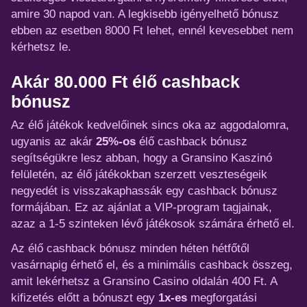
amire 30 napod van. A legkisebb igényelhető bónusz
ebben az esetben 8000 Ft lehet, ennél kevesebbet nem
kérhetsz le.
Akár 80.000 Ft élő cashback
bónusz
Az élő játékok kedvelőinek sincs oka az aggodalomra,
ugyanis az akár
25%-os
élő cashback bónusz
segítségükre lesz abban, hogy a Gransino Kaszinó
felületén, az élő játékokban szerzett veszteségeik
negyedét is visszakaphassák egy cashback bónusz
formájában. Ez az ajánlat a VIP-program tagjainak,
azaz a 1-5 szinteken lévő játékosok számára érhető el.
Az élő cashback bónusz minden héten hétfőtől
vasárnapig érhető el, és a minimális cashback összeg,
amit lekérhetsz a Gransino Casino oldalán 400 Ft. A
kifizetés előtt a bónuszt egy
1x-es
megforgatási