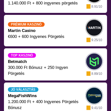
1.140.000 Ft + 800 ingyenes pörgetés
8.91/10
PRÉMIUM KASZINÓ
Martin Casino
€600 + 600 Ingyenes Pörgetés
9.25/10
TOP KASZINÓ
Betmatch
300.000 Ft Bónusz + 250 Ingyen
Pörgetés
8.89/10
JÓ VÁLASZTÁS
MegaFishWins
1.200.000 Ft + 400 Ingyenes Pörgetés
Bónusz
9.41/10