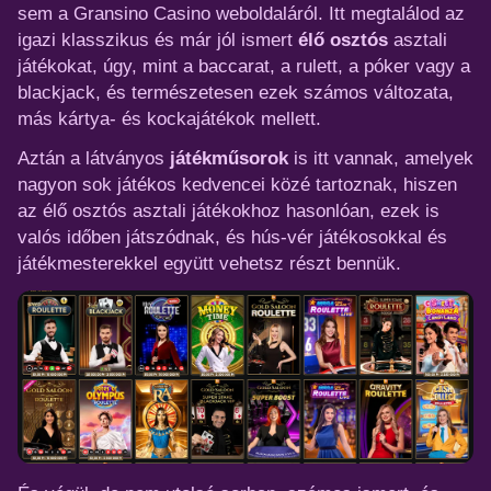
sem a Gransino Casino weboldaláról. Itt megtalálod az
igazi klasszikus és már jól ismert
élő osztós
asztali
játékokat, úgy, mint a baccarat, a rulett, a póker vagy a
blackjack, és természetesen ezek számos változata,
más kártya- és kockajátékok mellett.
Aztán a látványos
játékműsorok
is itt vannak, amelyek
nagyon sok játékos kedvencei közé tartoznak, hiszen
az élő osztós asztali játékokhoz hasonlóan, ezek is
valós időben játszódnak, és hús-vér játékosokkal és
játékmesterekkel együtt vehetsz részt bennük.