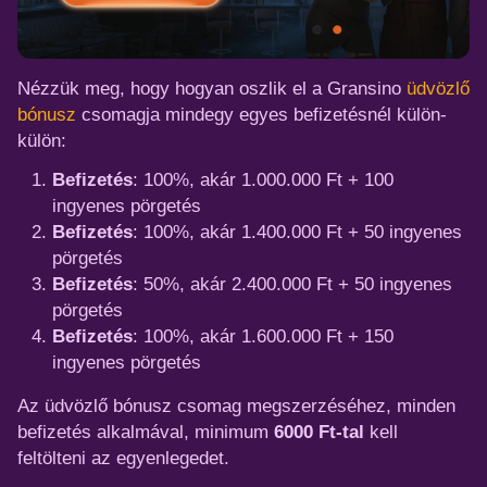
Nézzük meg, hogy hogyan oszlik el a Gransino
üdvözlő
bónusz
csomagja mindegy egyes befizetésnél külön-
külön:
Befizetés
: 100%, akár 1.000.000 Ft + 100
ingyenes pörgetés
Befizetés
: 100%, akár 1.400.000 Ft + 50 ingyenes
pörgetés
Befizetés
: 50%, akár 2.400.000 Ft + 50 ingyenes
pörgetés
Befizetés
: 100%, akár 1.600.000 Ft + 150
ingyenes pörgetés
Az üdvözlő bónusz csomag megszerzéséhez, minden
befizetés alkalmával, minimum
6000 Ft-tal
kell
feltölteni az egyenlegedet.