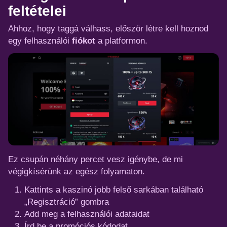
feltételei
Ahhoz, hogy taggá válhass, először létre kell hoznod
egy felhasználói
fiókot
a platformon.
Ez csupán néhány percet vesz igénybe, de mi
végigkísérünk az egész folyamaton.
Kattints a kaszinó jobb felső sarkában található
„Regisztráció” gombra
Add meg a felhasználói adataidat
Írd be a promóciós kódodat