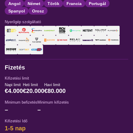
Angol
Német
Török
Francia
Portugál
Spanyol
Orosz
Nyerőgép szolgáltató
Fizetés
Kifizetési limit
Napi limit
Heti limit
Havi limit
€4.000
€20.000
€80.000
Minimum befizetés
Minimum kifizetés
–
–
Kifizetési Idő
1-5 nap