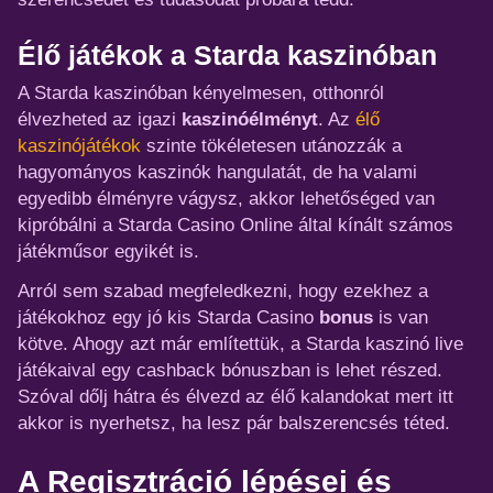
Élő játékok a Starda kaszinóban
A Starda kaszinóban kényelmesen, otthonról
élvezheted az igazi
kaszinóélményt
. Az
élő
kaszinójátékok
szinte tökéletesen utánozzák a
hagyományos kaszinók hangulatát, de ha valami
egyedibb élményre vágysz, akkor lehetőséged van
kipróbálni a Starda Casino Online által kínált számos
játékműsor egyikét is.
Arról sem szabad megfeledkezni, hogy ezekhez a
játékokhoz egy jó kis Starda Casino
bonus
is van
kötve. Ahogy azt már említettük, a Starda kaszinó live
játékaival egy cashback bónuszban is lehet részed.
Szóval dőlj hátra és élvezd az élő kalandokat mert itt
akkor is nyerhetsz, ha lesz pár balszerencsés téted.
A Regisztráció lépései és