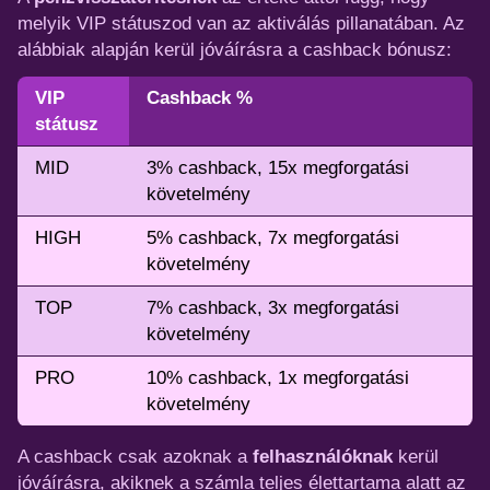
melyik VIP státuszod van az aktiválás pillanatában. Az
alábbiak alapján kerül jóváírásra a cashback bónusz:
VIP
Cashback %
státusz
MID
3% cashback, 15x megforgatási
követelmény
HIGH
5% cashback, 7x megforgatási
követelmény
TOP
7% cashback, 3x megforgatási
követelmény
PRO
10% cashback, 1x megforgatási
követelmény
A cashback csak azoknak a
felhasználóknak
kerül
jóváírásra, akiknek a számla teljes élettartama alatt az