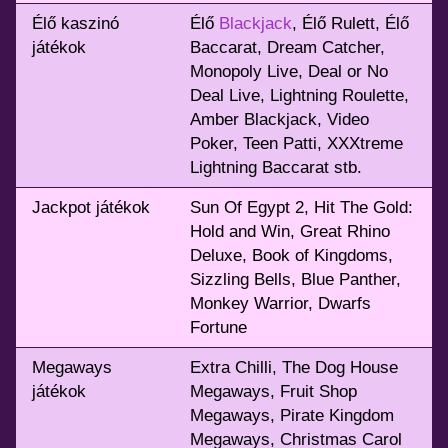
Élő kaszinó
Élő
Blackjack
, Élő Rulett, Élő
játékok
Baccarat, Dream Catcher,
Monopoly Live, Deal or No
Deal Live, Lightning Roulette,
Amber Blackjack, Video
Poker, Teen Patti, XXXtreme
Lightning Baccarat stb.
Jackpot játékok
Sun Of Egypt 2, Hit The Gold:
Hold and Win, Great Rhino
Deluxe, Book of Kingdoms,
Sizzling Bells, Blue Panther,
Monkey Warrior, Dwarfs
Fortune
Megaways
Extra Chilli, The Dog House
játékok
Megaways, Fruit Shop
Megaways, Pirate Kingdom
Megaways, Christmas Carol