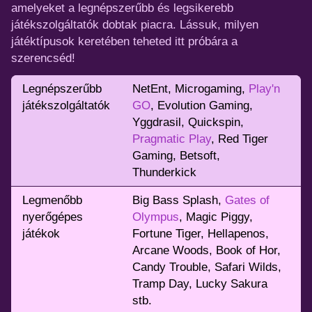
amelyeket a legnépszerűbb és legsikerebb
játékszolgáltatók dobtak piacra. Lássuk, milyen
játéktípusok keretében teheted itt próbára a
szerencséd!
Legnépszerűbb
NetEnt, Microgaming,
Play'n
játékszolgáltatók
GO
, Evolution Gaming,
Yggdrasil, Quickspin,
Pragmatic Play
, Red Tiger
Gaming, Betsoft,
Thunderkick
Legmenőbb
Big Bass Splash,
Gates of
nyerőgépes
Olympus
, Magic Piggy,
játékok
Fortune Tiger, Hellapenos,
Arcane Woods, Book of Hor,
Candy Trouble, Safari Wilds,
Tramp Day, Lucky Sakura
stb.