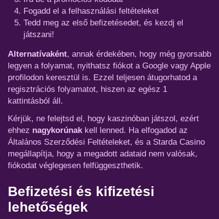
Fogadd el a felhasználási feltételeket
Tedd meg az első befizetésedet, és kezdj el
játszani!
Alternatívaként
, annak érdekében, hogy még gyorsabb
legyen a folyamat, nyithatsz fiókot a Google vagy Apple
profilodon keresztül is. Ezzel teljesen átugorhatod a
regisztrációs folyamatot, hiszen az egész 1
kattintásból áll.
Kérjük, ne felejtsd el, hogy kaszinóban játszol, ezért
ehhez
nagykorúnak
kell lenned. Ha elfogadod az
Általános Szerződési Feltételeket, és a Starda Casino
megállapítja, hogy a megadott adataid nem valósak,
fiókodat véglegesen felfüggeszthetik.
Befizetési és kifizetési
lehetőségek