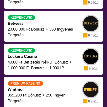
Pörgetés
9.69/10
KEDVENCÜNK
Betwest
2.000.000 Ft Bónusz + 350 Ingyenes
Pörgetés
9.45/10
KEDVENCÜNK
Luckera Casino
4.000 Ft Befizetés Nélküli Bónusz +
1.000.000 Ft Bónusz + 1.000 IP
9.9/10
PRÉMIUM KASZINÓ
Wintino
355.200 Ft Bónusz + 250 Ingyen
Pörgetés
8.97/10