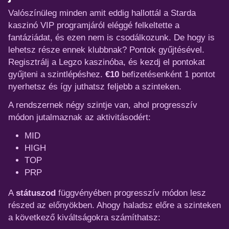
Valószínüleg minden amit eddig hallottál a Starda
kaszinó VIP programjáról eléggé felkeltette a
fantáziádat, és ezen nem is csodálkozunk. De hogy is
lehetsz része ennek klubbnak? Pontok gyűjtésével.
Regisztrálj a Legzo kaszinóba, és kezdj el pontokat
gyűjteni a szintlépéshez.
€10
befizetésenként 1 pontot
nyerhetsz és így juthatsz feljebb a szinteken.
A rendszernek négy szintje van, ahol progresszív
módon jutalmaznak az aktivitásodért:
MID
HIGH
TOP
PRP
A
státuszod
függvényében progresszív módon lesz
részed az előnyökben. Ahogy haladsz előre a szinteken
a következő kiváltságokra számíthatsz: