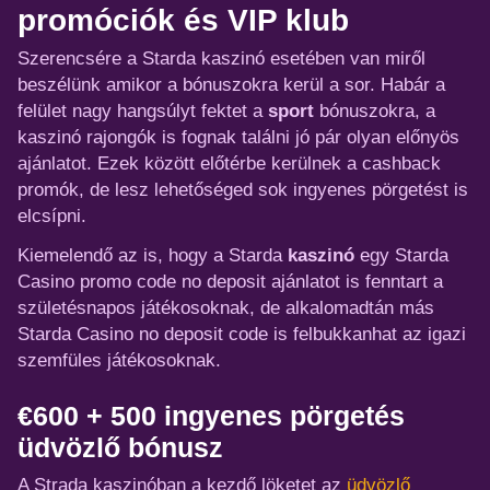
promóciók és VIP klub
Szerencsére a Starda kaszinó esetében van miről
beszélünk amikor a bónuszokra kerül a sor. Habár a
felület nagy hangsúlyt fektet a
sport
bónuszokra, a
kaszinó rajongók is fognak találni jó pár olyan előnyös
ajánlatot. Ezek között előtérbe kerülnek a cashback
promók, de lesz lehetőséged sok ingyenes pörgetést is
elcsípni.
Kiemelendő az is, hogy a Starda
kaszinó
egy Starda
Casino promo code no deposit ajánlatot is fenntart a
születésnapos játékosoknak, de alkalomadtán más
Starda Casino no deposit code is felbukkanhat az igazi
szemfüles játékosoknak.
€600 + 500 ingyenes pörgetés
üdvözlő bónusz
A Strada kaszinóban a kezdő löketet az
üdvözlő