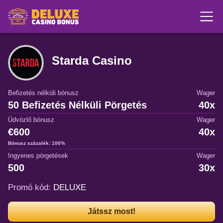
Me
Starda Casino
Befizetés nélküli bónusz
Wager
50 Befizetés Nélküli Pörgetés
40x
Üdvözlő bónusz
Wager
€600
40x
Bónusz százalék: 100%
Ingyenes pörgetések
Wager
500
30x
Promó kód:
DELUXE
Játssz most!