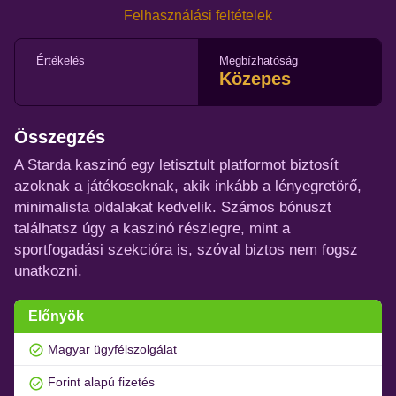
Felhasználási feltételek
Értékelés
Megbízhatóság
Közepes
Összegzés
A Starda kaszinó egy letisztult platformot biztosít
azoknak a játékosoknak, akik inkább a lényegretörő,
minimalista oldalakat kedvelik. Számos bónuszt
találhatsz úgy a kaszinó részlegre, mint a
sportfogadási szekcióra is, szóval biztos nem fogsz
unatkozni.
Előnyök
Magyar ügyfélszolgálat
Forint alapú fizetés