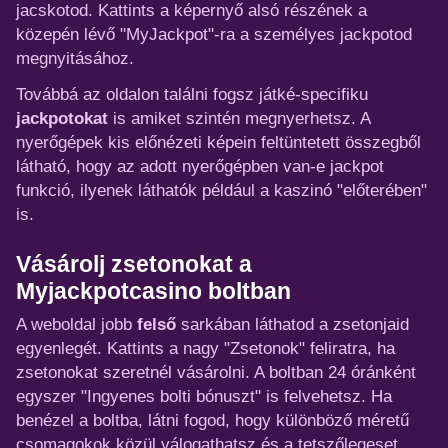
jacskotod. Kattints a képernyő alsó részének a
közepén lévő "MyJackpot"-ra a személyes jackpotod
megnyitásához.
Továbbá az oldalon találni fogsz játké-specifiku
jackpotokat
is amiket szintén megnyerhetsz. A
nyerőgépek kis előnézeti képein feltüntetett összegből
látható, hogy az adott nyerőgépben van-e jackpot
funkció, ilyenek láthatók például a kaszinó "előterében"
is.
Vásárolj zsetonokat a
Myjackpotcasino boltban
A weboldal jobb
felső
sarkában láthatod a zsetonjaid
egyenlegét. Kattints a nagy "Zsetonok" feliratra, ha
zsetonokat szeretnél vásárolni. A boltban 24 óránként
egyszer "Ingyenes bolti bónuszt" is felvehetsz. Ha
benézel a boltba, látni fogod, hogy különböző méretű
csomagokok közül válogathatsz és a tetszőlegeset