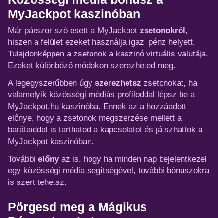
MyJackpot kaszinóban
Már párszor szó esett a MyJackpot
zsetonokról
,
hiszen a felület ezeket használja igazi pénz helyett.
Tulajdonképpen a zsetonok a kaszinó virtuális valutája.
Ezeket különböző módokon szerezheted meg.
A legegyszerűbben úgy
szerezhetsz
zsetonokat, ha
valamelyik közösségi médiás profiloddal lépsz be a
MyJackpot.hu kaszinóba. Ennek az a hozzáadott
előnye, hogy a zsetonok megszerzése mellett a
barátaiddal is tarthatod a kapcsolatot és játszhattok a
MyJackpot kaszinóban.
További
előny
az is, hogy ha minden nap bejelentkezel
egy közösségi média segítségével, további bónuszokra
is szert tehetsz.
Pörgesd meg a Mágikus