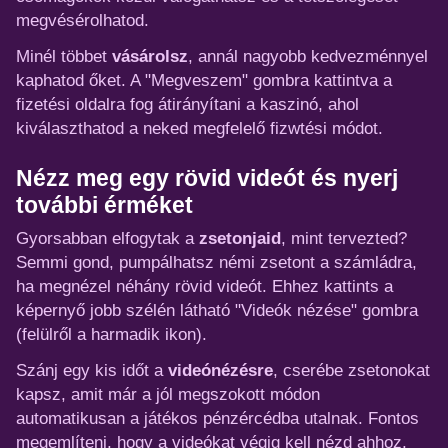
megvésérolhatod.
Minél többet
vásárolsz
, annál nagyobb kedvezménnyel
kaphatod őket. A "Megveszem" gombra kattintva a
fizetési oldalra fog átirányítani a kaszinó, ahol
kiválaszthatod a neked megfelelő fizwtési módot.
Nézz meg egy rövid videót és nyerj
további érméket
Gyorsabban elfogytak a
zsetonjaid
, mint tervezted?
Semmi gond, pumpálhatsz némi zsetont a számládra,
ha megnézel néhány rövid videót. Ehhez kattints a
képernyő jobb szélén látható "Videók nézése" gombra
(felülről a harmadik ikon).
Szánj egy kis időt a
videónézésre
, cserébe zsetonokat
kapsz, amit már a jól megszokott módon
automatikusan a játékos pénzércédba utalnak. Fontos
megemlíteni, hogy a videókat végig kell nézd ahhoz,