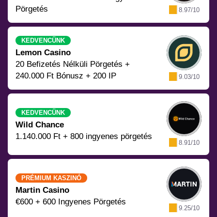
Pörgetés
8.97/10
KEDVENCÜNK
Lemon Casino
20 Befizetés Nélküli Pörgetés +
240.000 Ft Bónusz + 200 IP
9.03/10
KEDVENCÜNK
Wild Chance
1.140.000 Ft + 800 ingyenes pörgetés
8.91/10
PRÉMIUM KASZINÓ
Martin Casino
€600 + 600 Ingyenes Pörgetés
9.25/10