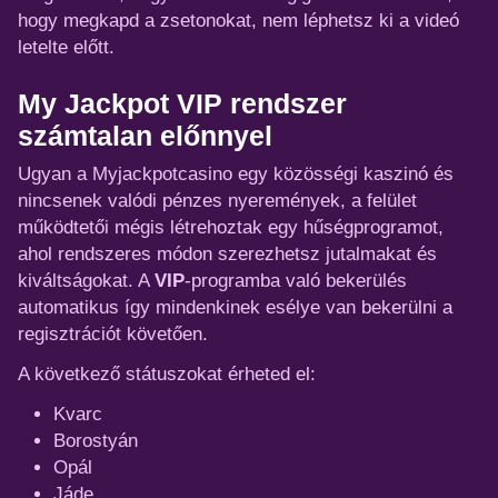
hogy megkapd a zsetonokat, nem léphetsz ki a videó
letelte előtt.
My Jackpot VIP rendszer
számtalan előnnyel
Ugyan a Myjackpotcasino egy közösségi kaszinó és
nincsenek valódi pénzes nyeremények, a felület
működtetői mégis létrehoztak egy hűségprogramot,
ahol rendszeres módon szerezhetsz jutalmakat és
kiváltságokat. A
VIP
-programba való bekerülés
automatikus így mindenkinek esélye van bekerülni a
regisztrációt követően.
A következő státuszokat érheted el:
Kvarc
Borostyán
Opál
Jáde