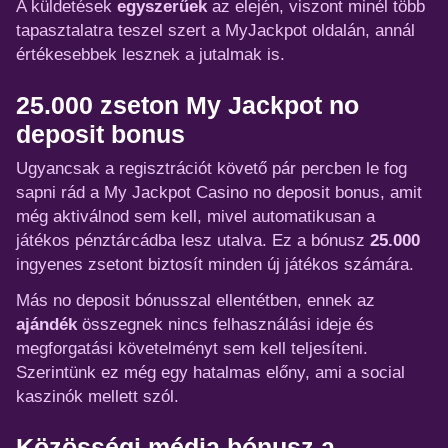
A küldetések
egyszerűek
az elején, viszont minél több
tapasztalatra teszel szert a MyJackpot oldalán, annál
értékesebbek lesznek a jutalmak is.
25.000 zseton My Jackpot no
deposit bonus
Ugyancsak a regisztrációt követő pár percben le fog
sapni rád a My Jackpot Casino no deposit bonus, amit
még aktiválnod sem kell, mivel automatikusan a
játékos pénztárcádba lesz utalva. Ez a bónusz
25.000
ingyenes zsetont biztosít minden új játékos számára.
Más no deposit bónusszal ellentétben, ennek az
ajándék
összegnek nincs felhasználási ideje és
megforgatási követelményt sem kell teljesíteni.
Szerintünk ez még egy hatalmas előny, ami a social
kaszinók mellett szól.
Közösségi média bónusz a