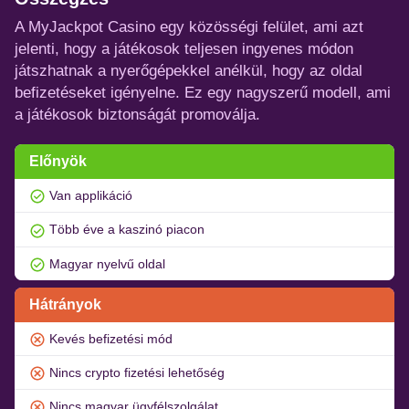
A MyJackpot Casino egy közösségi felület, ami azt
jelenti, hogy a játékosok teljesen ingyenes módon
játszhatnak a nyerőgépekkel anélkül, hogy az oldal
befizetéseket igényelne. Ez egy nagyszerű modell, ami
a játékosok biztonságát promoválja.
Előnyök
Van applikáció
Több éve a kaszinó piacon
Magyar nyelvű oldal
Hátrányok
Kevés befizetési mód
Nincs crypto fizetési lehetőség
Nincs magyar ügyfélszolgálat