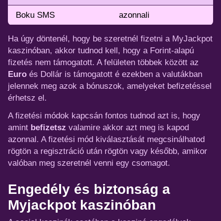
Boku SMS
azonnali
Ha úgy döntenél, hogy be szeretnél fizetni a MyJackpot
kaszinóban, akkor tudnod kell, hogy a Forint-alapú
fizetés nem támogatott. A felületen többek között az
Euro
és Dollár is támogatott é ezekben a valutákban
jelennek meg azok a bónuszok, amelyeket befizetéssel
érhetsz el.
A fizetési módok kapcsán fontos tudnod azt is, hogy
amint
befizetsz
valamire akkor azt meg is kapod
azonnal. A fizetési mód kiválasztását megcsinálhatod
rögtön a regisztráció után rögtön vagy később, amikor
valóban meg szeretnél venni egy csomagot.
Engedély és biztonság a
Myjackpot kaszinóban