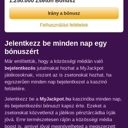
1.250.000 Zseton Bónusz
Irány a bónusz
Felhasználási feltételek
Jelentkezz be minden nap egy
bónuszért
Már említettük, hogy a közösségi médián való
bejelentkezés
jutalmakat hozhat a MyJackpot
játékosoknak, viszont az is zsetonokat hozhat, ha
egyszerűen minden nap bejelentkezel a kaszinó
felületére.
Jelentkezz be a
MyJackpot.hu
kaszinóba minden nap,
és bejelentkezési bónuszt kapsz érte. Ezeket a
zsetonokat közvetlenül a játékos pénztárcádba írják
jóvá. Erre természetesen rájön a közösségi média
boost is, amivel jóval megnövelheted a megszerzett