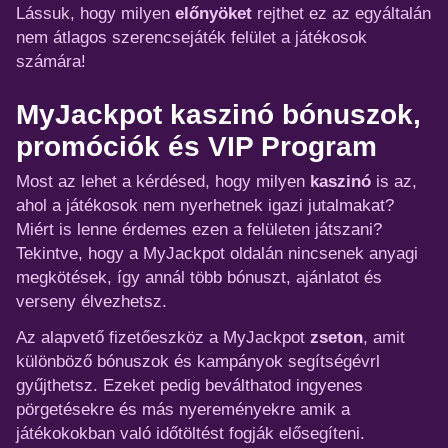
Lássuk, hogy milyen
előnyöket
rejthet ez az egyáltalán
nem átlagos szerencsejáték felület a játékosok
számára!
MyJackpot kaszinó bónuszok,
promóciók és VIP Program
Most az lehet a kérdésed, hogy milyen
kaszinó
is az,
ahol a játékosok nem nyerhetnek igazi jutalmakat?
Miért is lenne érdemes ezen a felületen játszani?
Tekintve, hogy a MyJackpot oldalán nincsenek anyagi
megkötések, így annál több bónuszt, ajánlatot és
verseny élvezhetsz.
Az alapvető fizetőeszköz a MyJackpot
zseton
, amit
különböző bónuszok és kampányok segítségévrl
gyűjthetsz. Ezeket pedig beválthatod ingyenes
pörgetésekre és más nyereményekre amik a
játékokokban való időtöltést fogják elősegíteni.