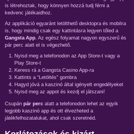
is létrehoztak, hogy könnyen hozzá tudj férni a
kedvenc játékaidhoz.
Az applikáció egyaránt letölthető desktopra és mobilra
is, hogy mindig csak egy kattintásra legyen tőled a
Gangsta App
. Az egész folyamat nagyon egyszerű és
pár perc alatt el is végezhető.
Nyisd meg a telefonodon az App Store-t vagy a
Play Store-t
Keress rá a Gangsta Casino App-ra
Kattints a “Letöltés” gombra
Hagyd jóvá a kaszinó által igényelt engedélyeket
Nyisd meg az appot és kezdj el játszani!
Csupán
pár perc
alatt a telefonodon lehet az egyik
legjobb kaszinó app és ott élvezheted a
játékfelhozatalukat, ahol csak szeretnéd.
Korlátozások és kizárt