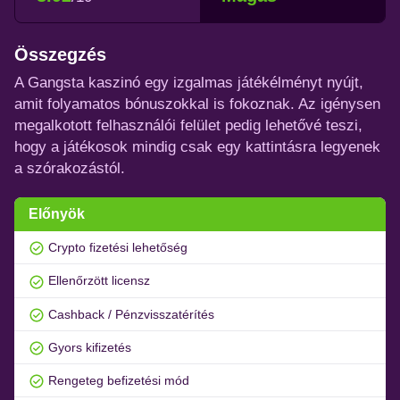
Összegzés
A Gangsta kaszinó egy izgalmas játékélményt nyújt,
amit folyamatos bónuszokkal is fokoznak. Az igénysen
megalkotott felhasználói felület pedig lehetővé teszi,
hogy a játékosok mindig csak egy kattintásra legyenek
a szórakozástól.
Előnyök
Crypto fizetési lehetőség
Ellenőrzött licensz
Cashback / Pénzvisszatérítés
Gyors kifizetés
Rengeteg befizetési mód