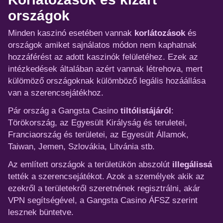
országok
Minden kaszinó esetében vannak
korlátozások
és
országok amiket sajnálatos módon nem kaphatnak
hozzáférést az adott kaszinók felületéhez. Ezek az
intézkedések általában azért vannak létrehova, mert
külömöző országoknak külömböző legális hozáállása
van a szerencsejátékhoz.
Pár ország a Gangsta Casino
tiltólistájáról
:
Törökország, az Egyesült Királyság és teruletei,
Franciaország és területei, az Egyesült Államok,
Taiwan, Jemen, Szlovákia, Litvánia stb.
Az említett országok a területükön abszolút
illegálissá
tették a szerencsejátékot. Azok a személyek akik az
ezekről a területekről szeretnének regisztrálni, akár
VPN segítségével, a Gangsta Casino ÁFSZ szerint
lesznek büntetve.