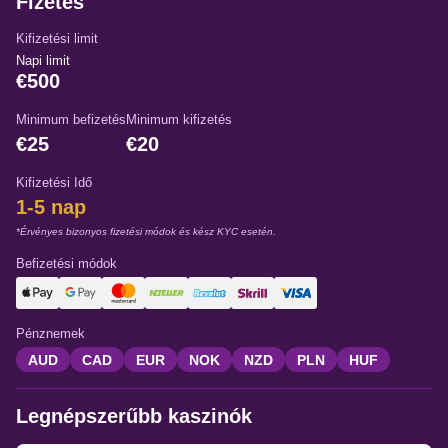
Fizetés
Kifizetési limit
Napi limit
€500
Minimum befizetés
Minimum kifizetés
€25
€20
Kifizetési Idő
1-5 nap
*Érvényes bizonyos fizetési módok és kész KYC esetén.
Befizetési módok
Pénznemek
AUD
CAD
EUR
NOK
NZD
PLN
HUF
Legnépszerűbb kaszinók