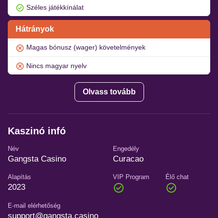
Széles játékkínálat
Hátrányok
Magas bónusz (wager) követelmények
Nincs magyar nyelv
Olvass tovább
Kaszinó infó
Név
Engedély
Gangsta Casino
Curacao
Alapítás
VIP Program
Élő chat
2023
E-mail elérhetőség
support@gangsta.casino