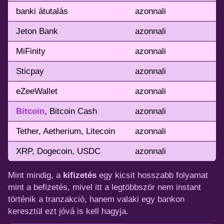
banki átutalás
azonnali
Jeton Bank
azonnali
MiFinity
azonnali
Sticpay
azonnali
eZeeWallet
azonnali
Bitcoin
, Bitcoin Cash
azonnali
Tether, Aetherium, Litecoin
azonnali
XRP, Dogecoin, USDC
azonnali
Mint mindig, a
kifizetés
egy kicsit hosszabb folyamat
mint a befizetés, mivel itt a legtöbbször nem instant
történik a tranzakció, hanem valaki egy bankon
keresztül ezt jóvá is kell hagyja.