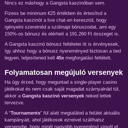
Nincs ez máshogy a Gangsta kaszinóban sem.
Fizess be minimum €25 értékben és értesítsd a
Gangsta kaszinót a live chat-en keresztül, hogy
igényelni szeretnéd a szülinapi bónuszodat, ami egy
150%-os bónusz és elérheti a 191.260 Ft összeget is.
A Gangsta kaszinó bónusz feltételei itt is érvényesek,
így ahhoz hogy a bónusz nyereményed biztosan a tied
legyen, teljesítened kell
45x
megforgatási feltételt.
Folyamatosan megújuló versenyek
Ha úgy érzed, hogy meguntad a single-player casino
játékokat és nem csak saját magadat szárnyalnád túl,
akkor a
Gangsta kaszinó versenyek
neked lettek
tervezve.
A “
Tournaments
” fül alatt megtalálod a felület aktuális
kampányait, ahol játékosok ezreivel szállhatsz
versenybe, hogy minél nagyobb nyereményt vigyél el.