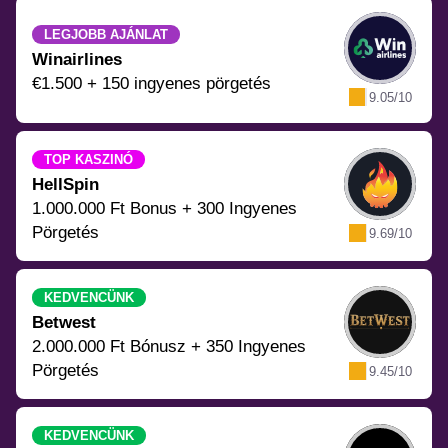
LEGJOBB AJÁNLAT
Winairlines
€1.500 + 150 ingyenes pörgetés
9.05/10
TOP KASZINÓ
HellSpin
1.000.000 Ft Bonus + 300 Ingyenes
Pörgetés
9.69/10
KEDVENCÜNK
Betwest
2.000.000 Ft Bónusz + 350 Ingyenes
Pörgetés
9.45/10
KEDVENCÜNK