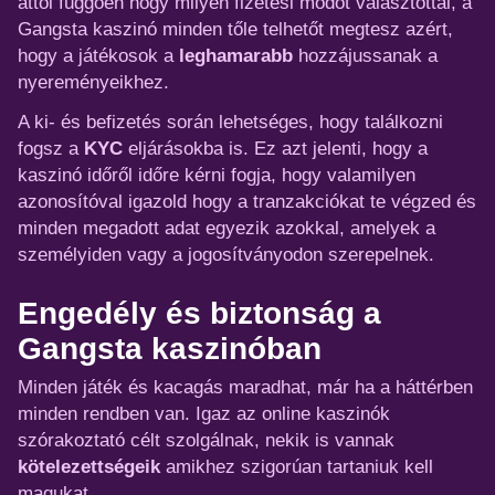
attól függően hogy milyen fizetési módot választottál, a
Gangsta kaszinó minden tőle telhetőt megtesz azért,
hogy a játékosok a
leghamarabb
hozzájussanak a
nyereményeikhez.
A ki- és befizetés során lehetséges, hogy találkozni
fogsz a
KYC
eljárásokba is. Ez azt jelenti, hogy a
kaszinó időről időre kérni fogja, hogy valamilyen
azonosítóval igazold hogy a tranzakciókat te végzed és
minden megadott adat egyezik azokkal, amelyek a
személyiden vagy a jogosítványodon szerepelnek.
Engedély és biztonság a
Gangsta kaszinóban
Minden játék és kacagás maradhat, már ha a háttérben
minden rendben van. Igaz az online kaszinók
szórakoztató célt szolgálnak, nekik is vannak
kötelezettségeik
amikhez szigorúan tartaniuk kell
magukat.