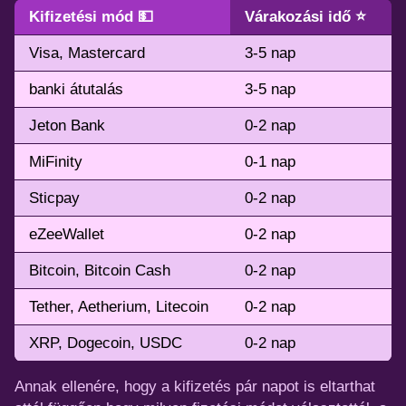
Kifizetési mód 💵
Várakozási idő ⭐
Visa, Mastercard
3-5 nap
banki átutalás
3-5 nap
Jeton Bank
0-2 nap
MiFinity
0-1 nap
Sticpay
0-2 nap
eZeeWallet
0-2 nap
Bitcoin, Bitcoin Cash
0-2 nap
Tether, Aetherium, Litecoin
0-2 nap
XRP, Dogecoin, USDC
0-2 nap
Annak ellenére, hogy a kifizetés pár napot is eltarthat