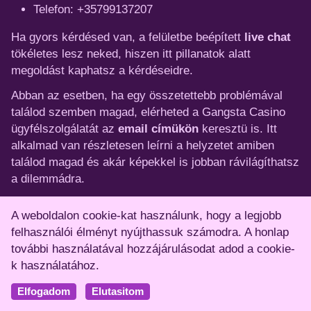
Telefon: +35799137207
Ha gyors kérdésed van, a felületbe beépített
live chat
tökéletes lesz neked, hiszen itt pillanatok alatt
megoldást kaphatsz a kérdéseidre.
Abban az esetben, ha egy összetettebb problémával
találod szemben magad, elérheted a Gangsta Casino
ügyfélszolgálatát az
email címükön
keresztü is. Itt
alkalmad van részletesen leírni a helyzetet amiben
találod magad és akár képekkel is jobban rávilágíthatsz
a dilemmádra.
Végül pedig a
telefonszmáukon
keresztül is
A weboldalon cookie-kat használunk, hogy a legjobb
felkesheted őket, itt viszont érdemes észben tartani,
felhasználói élményt nyújthassuk számodra. A honlap
hogy nincs lehetőség magyar nyelvre.
további használatával hozzájárulásodat adod a cookie-
k használatához.
Véleményünk a Gangsta
Casino oldaláról
Elfogadom
Elutasitom