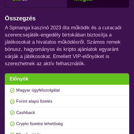
Összegzés
A Spinanga kaszinó 2023 óta működik és a curacaói
szerencsejáték-engedély birtokában biztosítja a
játékosokat a hivatalos működésről. Számos remek
bónusz, hagyományos és kripto ajánlatok egyaránt
várják a játékosokat. Emellett VIP-előnyöket is
szerezhetnek az aktív felhasználók.
Előnyök
Magyar ügyfélszolgálat
Forint alapú fizetés
Cashback
Crypto fizetési lehetőség