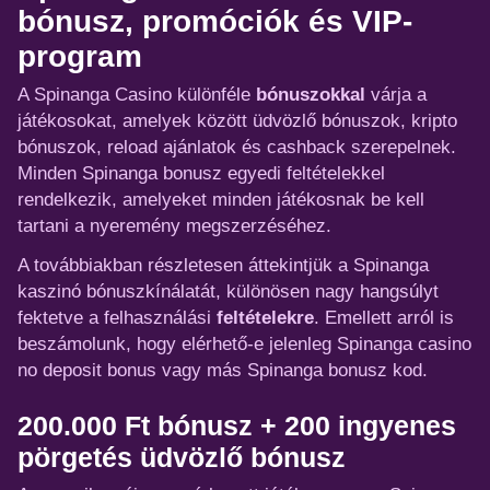
bónusz, promóciók és VIP-
program
A Spinanga Casino különféle
bónuszokkal
várja a
játékosokat, amelyek között üdvözlő bónuszok, kripto
bónuszok, reload ajánlatok és cashback szerepelnek.
Minden Spinanga bonusz egyedi feltételekkel
rendelkezik, amelyeket minden játékosnak be kell
tartani a nyeremény megszerzéséhez.
A továbbiakban részletesen áttekintjük a Spinanga
kaszinó bónuszkínálatát, különösen nagy hangsúlyt
fektetve a felhasználási
feltételekre
. Emellett arról is
beszámolunk, hogy elérhető-e jelenleg Spinanga casino
no deposit bonus vagy más Spinanga bonusz kod.
200.000 Ft bónusz + 200 ingyenes
pörgetés üdvözlő bónusz