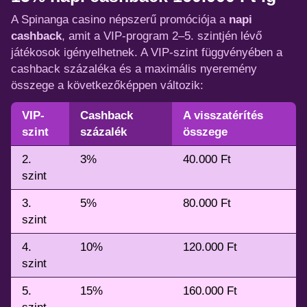
A Spinanga casino népszerű promóciója a
napi
cashback
, amit a VIP-program 2–5. szintjén lévő
játékosok igényelhetnek. A VIP-szint függvényében a
cashback százaléka és a maximális nyeremény
összege a következőképpen változik:
VIP-
Cashback
A visszatérítés
szint
százalék
összege
2.
3%
40.000 Ft
szint
3.
5%
80.000 Ft
szint
4.
10%
120.000 Ft
szint
5.
15%
160.000 Ft