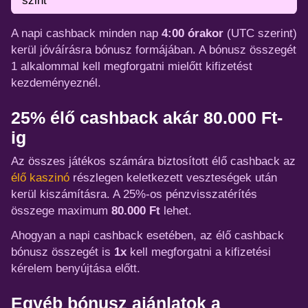
szint
A napi cashback minden nap
4:00 órakor
(UTC szerint)
kerül jóváírásra bónusz formájában. A bónusz összegét
1 alkalommal kell megforgatni mielőtt kifizetést
kezdeményeznél.
25% élő cashback akár 80.000 Ft-
ig
Az összes játékos számára biztosított élő cashback az
élő kaszinó
részlegen keletkezett veszteségek után
kerül kiszámításra. A 25%-os pénzvisszatérítés
összege maximum
80.000 Ft
lehet.
Ahogyan a napi cashback esetében, az élő cashback
bónusz összegét is
1x
kell megforgatni a kifizetési
kérelem benyújtása előtt.
Egyéb bónusz ajánlatok a