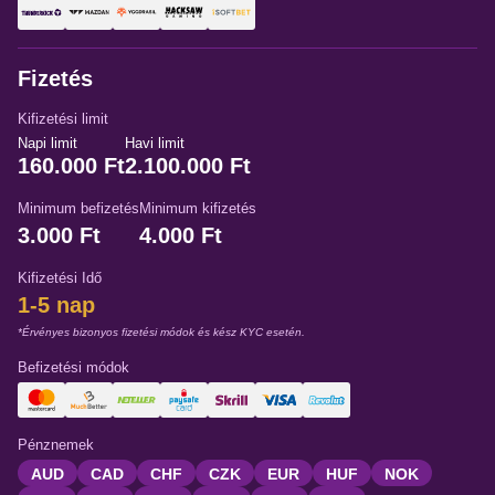
Fizetés
Kifizetési limit
Napi limit
Havi limit
160.000 Ft
2.100.000 Ft
Minimum befizetés
Minimum kifizetés
3.000 Ft
4.000 Ft
Kifizetési Idő
1-5 nap
*Érvényes bizonyos fizetési módok és kész KYC esetén.
Befizetési módok
Pénznemek
AUD
CAD
CHF
CZK
EUR
HUF
NOK