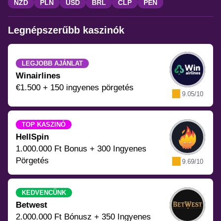
NZD
PLN
USD
BRL
CLP
PEN
Legnépszerűbb kaszinók
LEGJOBB AJÁNLAT
Winairlines
€1.500 + 150 ingyenes pörgetés
9.05/10
TOP KASZINÓ
HellSpin
1.000.000 Ft Bonus + 300 Ingyenes
Pörgetés
9.69/10
KEDVENCÜNK
Betwest
2.000.000 Ft Bónusz + 350 Ingyenes