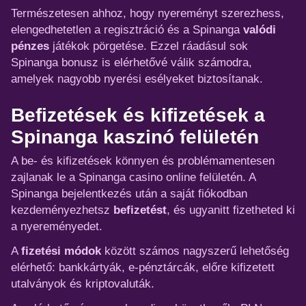
Természetesen ahhoz, hogy nyereményt szerezhess,
elengedhetetlen a regisztráció és a Spinanga
valódi
pénzes
játékok pörgetése. Ezzel ráadásul sok
Spinanga bonusz is elérhetővé válik számodra,
amelyek nagyobb nyerési esélyeket biztosítanak.
Befizetések és kifizetések a
Spinanga kaszinó felületén
A be- és kifizetések könnyen és problémamentesen
zajlanak le a Spinanga casino online felületén. A
Spinanga bejelentkezés után a saját fiókodban
kezdeményezhetsz
befizetést
, és ugyanitt fizetheted ki
a nyereményedet.
A
fizetési módok
között számos nagyszerű lehetőség
elérhető: bankkártyák, e-pénztárcák, előre kifizetett
utalványok és kriptovaluták.