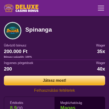
Me
Spinanga
Üdvözlő bónusz
Wager
200.000 Ft
35x
Bónusz százalék: 100%
Ingyenes pörgetések
Wager
200
40x
Játssz most!
Felhasználási feltételek
Értékelés
Megbízhatóság
8.9
Magas
/10