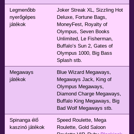
Legmenőbb
Joker Streak XL, Sizzling Hot
nyerőgépes
Deluxe, Fortune Bags,
játékok
MoneyFest, Royalty of
Olympus, Seven Books
Unlimited, Le Fisherman,
Buffalo’s Sun 2, Gates of
Olympus 1000, Big Bass
Splash stb.
Megaways
Blue Wizard Megaways,
játékok
Megaways Jack, King of
Olympus Megaways,
Diamond Charge Megaways,
Buffalo King Megaways, Big
Bad Wolf Megaways stb.
Spinanga élő
Speed Roulette, Mega
kaszinó játékok
Roulette, Gold Saloon