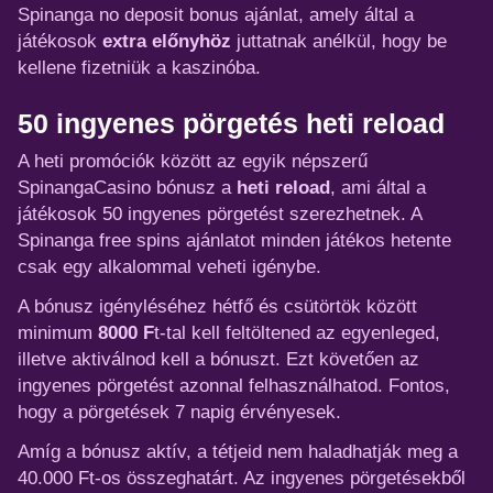
Spinanga no deposit bonus ajánlat, amely által a
játékosok
extra előnyhöz
juttatnak anélkül, hogy be
kellene fizetniük a kaszinóba.
50 ingyenes pörgetés heti reload
A heti promóciók között az egyik népszerű
SpinangaCasino bónusz a
heti reload
, ami által a
játékosok 50 ingyenes pörgetést szerezhetnek. A
Spinanga free spins ajánlatot minden játékos hetente
csak egy alkalommal veheti igénybe.
A bónusz igényléséhez hétfő és csütörtök között
minimum
8000 F
t-tal kell feltöltened az egyenleged,
illetve aktiválnod kell a bónuszt. Ezt követően az
ingyenes pörgetést azonnal felhasználhatod. Fontos,
hogy a pörgetések 7 napig érvényesek.
Amíg a bónusz aktív, a tétjeid nem haladhatják meg a
40.000 Ft-os összeghatárt. Az ingyenes pörgetésekből