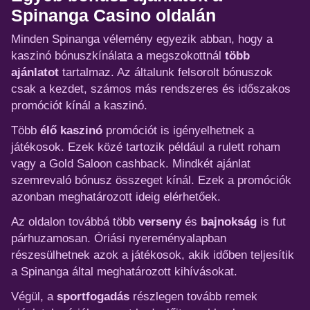
Spinanga Casino oldalán
Minden Spinanga vélemény egyezik abban, hogy a
kaszinó bónuszkínálata a megszokottnál
több
ajánlatot
tartalmaz. Az általunk felsorolt bónuszok
csak a kezdet, számos más rendszeres és időszakos
promóciót kínál a kaszinó.
Több
élő kaszinó
promóciót is igényelhetnek a
játékosok. Ezek közé tartozik például a rulett roham
vagy a Gold Saloon cashback. Mindkét ajánlat
szemrevaló bónusz összeget kínál. Ezek a promóciók
azonban meghatározott ideig elérhetőek.
Az oldalon továbbá több
verseny
és
bajnokság
is fut
párhuzamosan. Óriási nyereményalapban
részesülhetnek azok a játékosok, akik időben teljesítik
a Spinanga által meghatározott kihívásokat.
Végül, a
sportfogadás
részlegen tovább remek