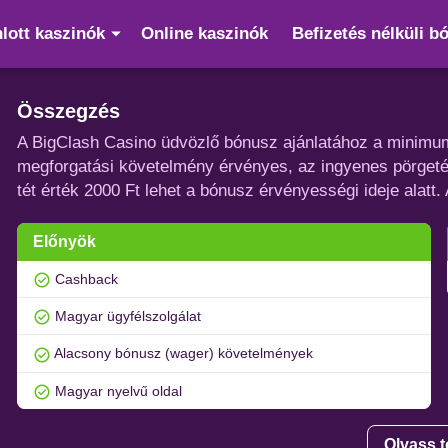
lott kaszinók
Online kaszinók
Befizetés nélküli b
Összegzés
A BigClash Casino üdvözlő bónusz ajánlatához a minimum 
megforgatási követelmény érvényes, az ingyenes pörget
tét érték 2000 Ft lehet a bónusz érvényességi ideje alatt. 
Előnyök
Cashback
Magyar ügyfélszolgálat
Alacsony bónusz (wager) követelmények
Magyar nyelvű oldal
Olvass 