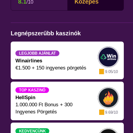
8.1
Közepes
/10
Legnépszerűbb kaszinók
LEGJOBB AJÁNLAT
Winairlines
€1.500 + 150 ingyenes pörgetés
9.05/10
TOP KASZINÓ
HellSpin
1.000.000 Ft Bonus + 300
Ingyenes Pörgetés
9.69/10
KEDVENCÜNK