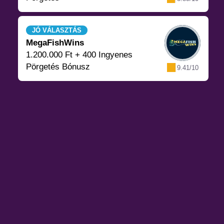
JÓ VÁLASZTÁS
MegaFishWins
1.200.000 Ft + 400 Ingyenes
Pörgetés Bónusz
9.41/10