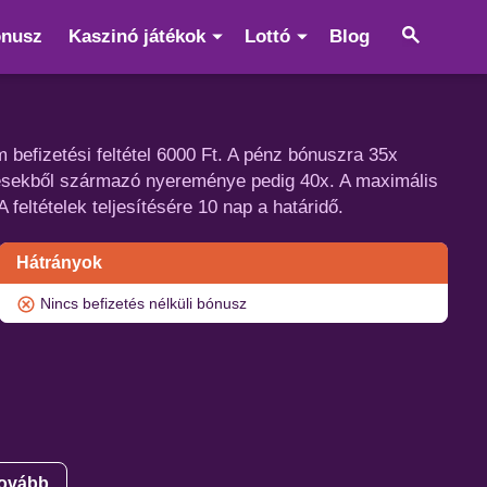
ónusz
Kaszinó játékok
Lottó
Blog
befizetési feltétel 6000 Ft. A pénz bónuszra 35x
ésekből származó nyereménye pedig 40x. A maximális
A feltételek teljesítésére 10 nap a határidő.
Hátrányok
Nincs befizetés nélküli bónusz
tovább