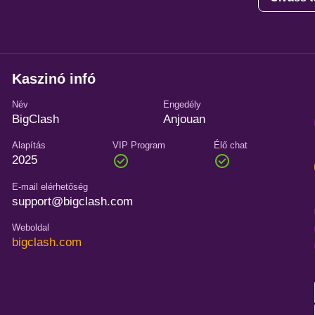
Kaszinó infó
Név
Engedély
BigClash
Anjouan
Alapítás
VIP Program
Élő chat
2025
E-mail elérhetőség
support@bigclash.com
Weboldal
bigclash.com