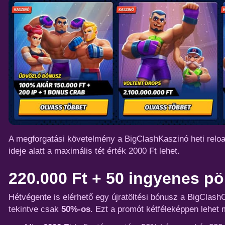
A megforgatási követelmény a BigClashKaszinó heti rel
ideje alatt a maximális tét érték 2000 Ft lehet.
220.000 Ft + 50 ingyenes pö
Hétvégente is elérhető egy újratöltési bónusz a BigClas
tekintve csak
50%-os
. Ezt a promót kétféleképpen lehet