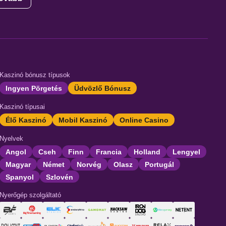
Kaszinó bónusz típusok
Ingyen Pörgetés
Üdvözlő Bónusz
Kaszinó típusai
Élő Kaszinó
Mobil Kaszinó
Online Casino
Nyelvek
Angol
Cseh
Finn
Francia
Holland
Lengyel
Magyar
Német
Norvég
Olasz
Portugál
Spanyol
Szlovén
Nyerőgép szolgáltató