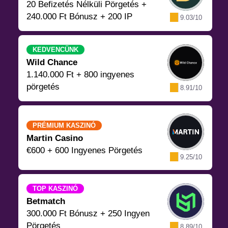
20 Befizetés Nélküli Pörgetés +
240.000 Ft Bónusz + 200 IP
9.03/10
KEDVENCÜNK
Wild Chance
1.140.000 Ft + 800 ingyenes
pörgetés
8.91/10
PRÉMIUM KASZINÓ
Martin Casino
€600 + 600 Ingyenes Pörgetés
9.25/10
TOP KASZINÓ
Betmatch
300.000 Ft Bónusz + 250 Ingyen
Pörgetés
8.89/10