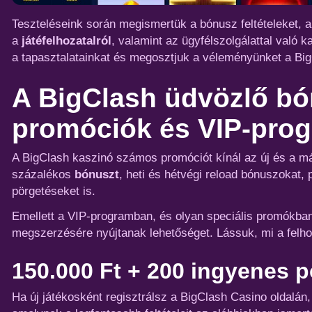
Teszteléseink során megismertük a bónusz feltételeket, a
a
játéfelhozatalról
, valamint az ügyfélszolgálattal való
a tapasztalatainkat és megosztjuk a véleményünket a Big
A BigClash üdvözlő bó
promóciók és VIP-pro
A BigClash kaszinó számos promóciót kínál az új és a má
százalékos
bónuszt
, heti és hétvégi reload bónuszokat,
pörgetéseket is.
Emellett a VIP-programban, és olyan speciális promókban
megszerzésére nyújtanak lehetőséget. Lássuk, mi a felhoza
150.000 Ft + 200 ingyenes 
Ha új játékosként regisztrálsz a BigClash Casino oldalán