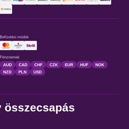
Befizetési módok
Pénznemek
AUD
CAD
CHF
CZK
EUR
HUF
NOK
NZD
PLN
USD
y összecsapás