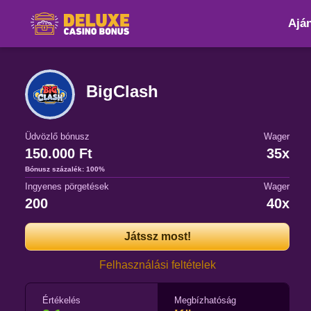
Aján
BigClash
Üdvözlő bónusz
Wager
150.000 Ft
35x
Bónusz százalék: 100%
Ingyenes pörgetések
Wager
200
40x
Játssz most!
Felhasználási feltételek
Értékelés
Megbízhatóság