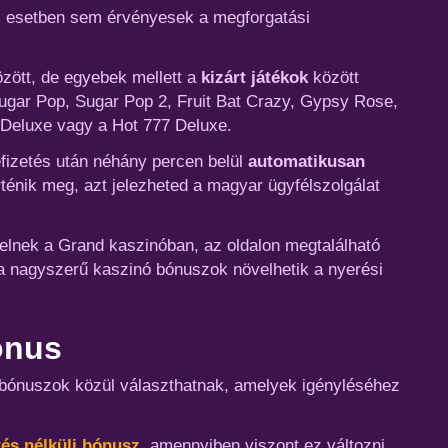
z esetben sem érvényesek a megforgatási
 között, de egyebek mellett a
kizárt játékok
között
 Sugar Pop, Sugar Pop 2, Fruit Bat Crazy, Gypsy Rose,
a Deluxe vagy a Hot 777 Deluxe.
fizetés után néhány percen belül
automatikusan
ténik meg, azt jelezheted a magyar ügyfélszolgálat
pelnek a Grand kaszinóban, az oldalon megtalálható
a nagyszerű kaszinó bónuszok növelhetik a nyerési
onus
n bónuszok közül választhatnak, amelyek igényléséhez
tés nélküli bónusz
, amennyiben viszont ez változni