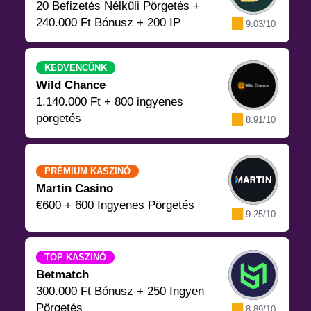
20 Befizetés Nélküli Pörgetés +
240.000 Ft Bónusz + 200 IP
9.03/10
KEDVENCÜNK
Wild Chance
1.140.000 Ft + 800 ingyenes
pörgetés
8.91/10
PRÉMIUM KASZINÓ
Martin Casino
€600 + 600 Ingyenes Pörgetés
9.25/10
TOP KASZINÓ
Betmatch
300.000 Ft Bónusz + 250 Ingyen
Pörgetés
8.89/10