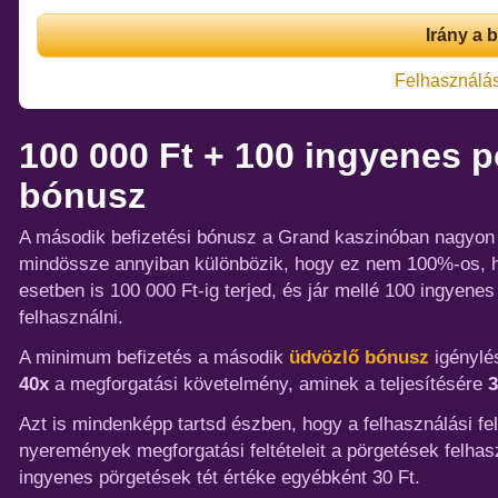
Irány a 
Felhasználási
100 000 Ft + 100 ingyenes p
bónusz
A második befizetési bónusz a Grand kaszinóban nagyon ha
mindössze annyiban különbözik, hogy ez nem 100%-os,
esetben is 100 000 Ft-ig terjed, és jár mellé 100 ingyene
felhasználni.
A minimum befizetés a második
üdvözlő bónusz
igénylé
40x
a megforgatási követelmény, aminek a teljesítésére
3
Azt is mindenképp tartsd észben, hogy a felhasználási fel
nyeremények megforgatási feltételeit a pörgetések felhasz
ingyenes pörgetések tét értéke egyébként 30 Ft.