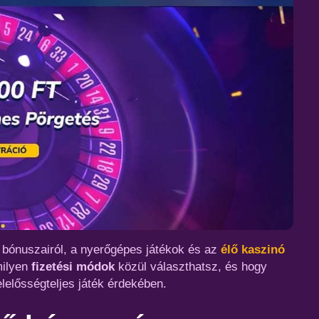
 bónuszairól, a nyerőgépes játékok és az
élő kaszinó
milyen
fizetési módok
közül választhatsz, és hogy
elelősségteljes játék érdekében.