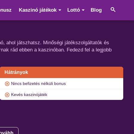
ónusz
Kaszinó játékok
Lottó
Blog
, ahol játszhatsz. Minőségi játékszolgáltatók és
árnak rád ebben a kaszinóban. Fedezd fel a legjobb
Hátrányok
Nincs befizetés nélküli bonus
Kevés kaszinójáték
tovább