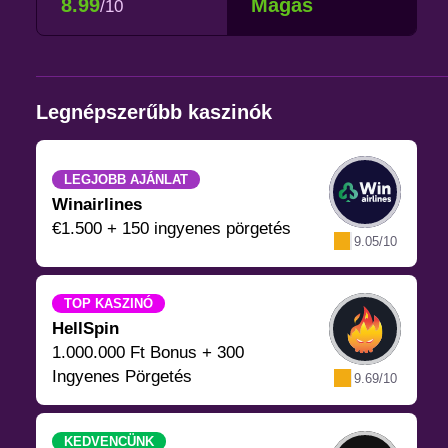
8.99
Magas
/10
Legnépszerűbb kaszinók
LEGJOBB AJÁNLAT
Winairlines
€1.500 + 150 ingyenes pörgetés
9.05/10
TOP KASZINÓ
HellSpin
1.000.000 Ft Bonus + 300
Ingyenes Pörgetés
9.69/10
KEDVENCÜNK