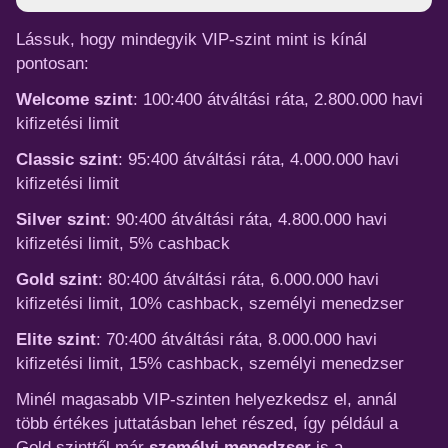
Lássuk, hogy mindegyik VIP-szint mint is kínál
pontosan:
Welcome szint
: 100:400 átváltási ráta, 2.800.000 havi
kifizetési limit
Classic szint
: 95:400 átváltási ráta, 4.000.000 havi
kifizetési limit
Silver szint
: 90:400 átváltási ráta, 4.800.000 havi
kifizetési limit, 5% cashback
Gold szint
: 80:400 átváltási ráta, 6.000.000 havi
kifizetési limit, 10% cashback, személyi menedzser
Elite szint
: 70:400 átváltási ráta, 8.000.000 havi
kifizetési limit, 15% cashback, személyi menedzser
Minél magasabb VIP-szinten helyezkedsz el, annál
több értékes juttatásban lehet részed, így például a
Gold szinttől már
személyi menedzser
is a