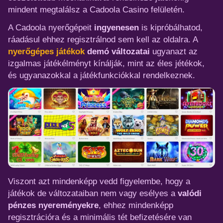
mindent megtalálsz a Cadoola Casino felületén.
A Cadoola nyerőgépeit
ingyenesen
is kipróbálhatod,
ráadásul ehhez regisztrálnod sem kell az oldalra. A
nyerőgépes játékok
demó változatai
ugyanazt az
izgalmas játékélményt kínálják, mint az éles jétékok,
és ugyanazokkal a játékfunkciókkal rendelkeznek.
Viszont azt mindenképp vedd figyelembe, hogy a
játékok de változataiban nem vagy esélyes a
valódi
pénzes nyereményekre
, ehhez mindenképp
regisztrációra és a minimális tét befizetésére van