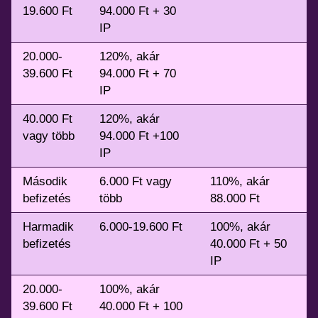
19.600 Ft
94.000 Ft + 30
IP
20.000-
120%, akár
39.600 Ft
94.000 Ft + 70
IP
40.000 Ft
120%, akár
vagy több
94.000 Ft +100
IP
Második
6.000 Ft vagy
110%, akár
befizetés
több
88.000 Ft
Harmadik
6.000-19.600 Ft
100%, akár
befizetés
40.000 Ft + 50
IP
20.000-
100%, akár
39.600 Ft
40.000 Ft + 100