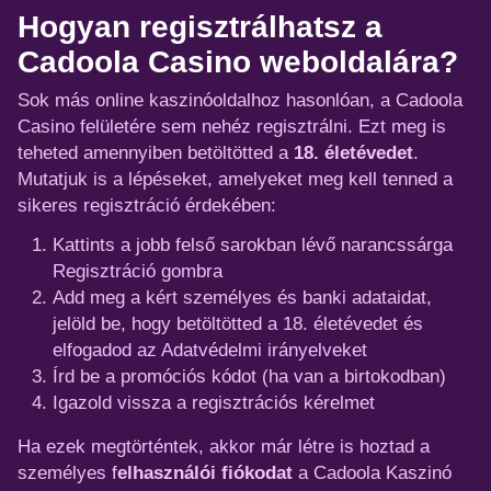
Hogyan regisztrálhatsz a
Cadoola Casino weboldalára?
Sok más online kaszinóoldalhoz hasonlóan, a Cadoola
Casino felületére sem nehéz regisztrálni. Ezt meg is
teheted amennyiben betöltötted a
18. életévedet
.
Mutatjuk is a lépéseket, amelyeket meg kell tenned a
sikeres regisztráció érdekében:
Kattints a jobb felső sarokban lévő narancssárga
Regisztráció gombra
Add meg a kért személyes és banki adataidat,
jelöld be, hogy betöltötted a 18. életévedet és
elfogadod az Adatvédelmi irányelveket
Írd be a promóciós kódot (ha van a birtokodban)
Igazold vissza a regisztrációs kérelmet
Ha ezek megtörténtek, akkor már létre is hoztad a
személyes f
elhasználói fiókodat
a Cadoola Kaszinó