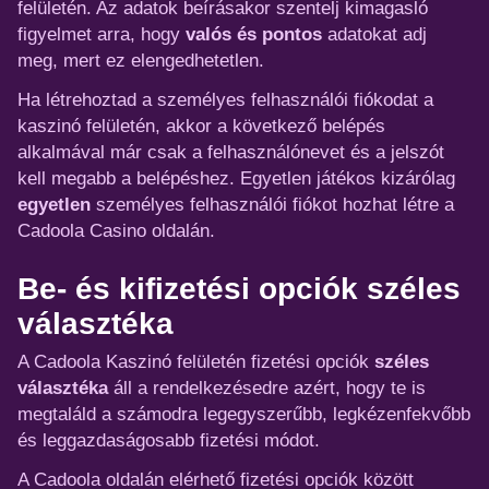
felületén. Az adatok beírásakor szentelj kimagasló
figyelmet arra, hogy
valós és pontos
adatokat adj
meg, mert ez elengedhetetlen.
Ha létrehoztad a személyes felhasználói fiókodat a
kaszinó felületén, akkor a következő belépés
alkalmával már csak a felhasználónevet és a jelszót
kell megabb a belépéshez. Egyetlen játékos kizárólag
egyetlen
személyes felhasználói fiókot hozhat létre a
Cadoola Casino oldalán.
Be- és kifizetési opciók széles
választéka
A Cadoola Kaszinó felületén fizetési opciók
széles
választéka
áll a rendelkezésedre azért, hogy te is
megtaláld a számodra legegyszerűbb, legkézenfekvőbb
és leggazdaságosabb fizetési módot.
A Cadoola oldalán elérhető fizetési opciók között