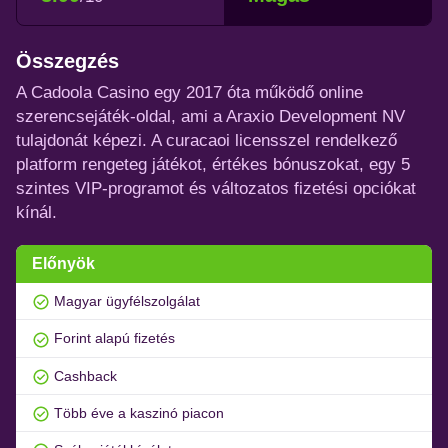
Összegzés
A Cadoola Casino egy 2017 óta működő online
szerencsejáték-oldal, ami a Araxio Development NV
tulajdonát képezi. A curacaoi licensszel rendelkező
platform rengeteg játékot, értékes bónuszokat, egy 5
szintes VIP-programot és változatos fizetési opciókat
kínál.
Előnyök
Magyar ügyfélszolgálat
Forint alapú fizetés
Cashback
Több éve a kaszinó piacon