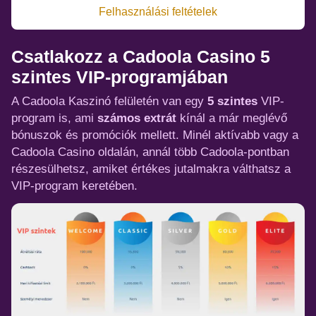
Felhasználási feltételek
Csatlakozz a Cadoola Casino 5
szintes VIP-programjában
A Cadoola Kaszinó felületén van egy
5 szintes
VIP-
program is, ami
számos extrát
kínál a már meglévő
bónuszok és promóciók mellett. Minél aktívabb vagy a
Cadoola Casino oldalán, annál több Cadoola-pontban
részesülhetsz, amiket értékes jutalmakra válthatsz a
VIP-program keretében.