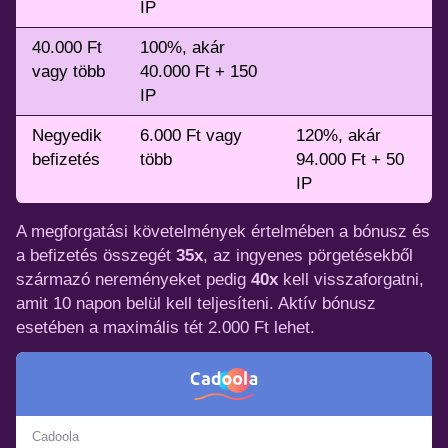
IP
40.000 Ft
100%, akár
vagy több
40.000 Ft + 150
IP
Negyedik
6.000 Ft vagy
120%, akár
befizetés
több
94.000 Ft + 50
IP
A megforgatási követelmények értelmében a bónusz és
a befizetés összegét
35x
, az ingyenes pörgetésekből
származó nereményeket pedig
40x
kell visszaforgatni,
amit 10 napon belül kell teljesíteni. Aktív bónusz
esetében a maximális tét 2.000 Ft lehet.
Cadoola