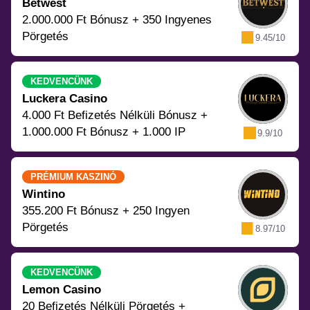
Betwest
2.000.000 Ft Bónusz + 350 Ingyenes
Pörgetés
9.45/10
KEDVENCÜNK
Luckera Casino
4.000 Ft Befizetés Nélküli Bónusz +
1.000.000 Ft Bónusz + 1.000 IP
9.9/10
PRÉMIUM KASZINÓ
Wintino
355.200 Ft Bónusz + 250 Ingyen
Pörgetés
8.97/10
KEDVENCÜNK
Lemon Casino
20 Befizetés Nélküli Pörgetés +