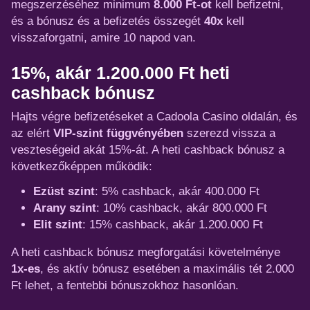
megszerzéséhez minimum
8.000 Ft-ot
kell befizetni,
és a bónusz és a befizetés összegét
40x
kell
visszaforgatni, amire 10 napod van.
15%, akár 1.200.000 Ft heti
cashback bónusz
Hajts végre befizetéseket a Cadoola Casino oldalán, és
az elért
VIP-szint függvényében
szerezd vissza a
veszteségeid akát 15%-át. A heti cashback bónusz a
következőképpen működik:
Ezüst szint
: 5% cashback, akár 400.000 Ft
Arany szint
: 10% cashback, akár 800.000 Ft
Elit szint
: 15% cashback, akár 1.200.000 Ft
A heti cashback bónusz megforgatási követelménye
1x-es
, és aktív bónusz esetében a maximális tét 2.000
Ft lehet, a fentebbi bónuszokhoz hasonlóan.