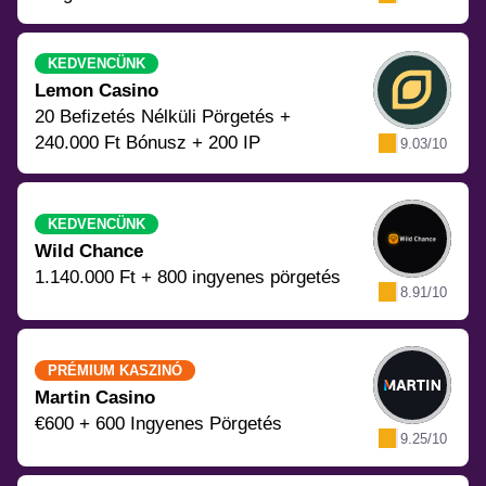
KEDVENCÜNK
Lemon Casino
20 Befizetés Nélküli Pörgetés +
240.000 Ft Bónusz + 200 IP
9.03/10
KEDVENCÜNK
Wild Chance
1.140.000 Ft + 800 ingyenes pörgetés
8.91/10
PRÉMIUM KASZINÓ
Martin Casino
€600 + 600 Ingyenes Pörgetés
9.25/10