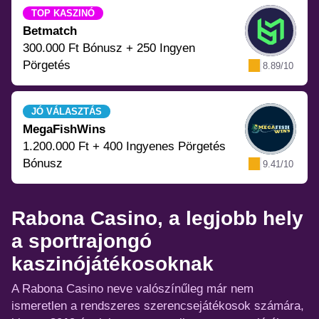
TOP KASZINÓ
Betmatch
300.000 Ft Bónusz + 250 Ingyen
Pörgetés
8.89/10
JÓ VÁLASZTÁS
MegaFishWins
1.200.000 Ft + 400 Ingyenes Pörgetés
Bónusz
9.41/10
Rabona Casino, a legjobb hely
a sportrajongó
kaszinójátékosoknak
A Rabona Casino neve valószínűleg már nem
ismeretlen a rendszeres szerencsejátékosok számára,