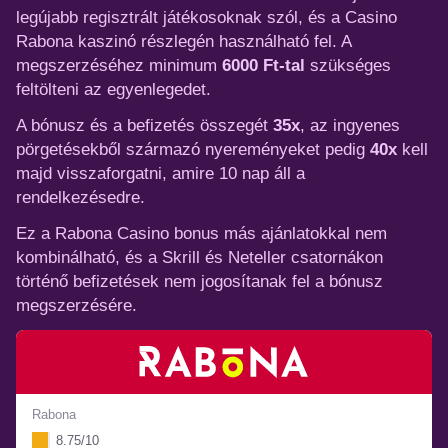
legújabb regisztrált játékosoknak szól, és a Casino
Rabona kaszinó részlegén használható fel. A
megszerzéséhez minimum
6000 Ft-tal
szükséges
feltölteni az egyenlegedet.
A bónusz és a befizetés összegét
35x
, az ingyenes
pörgetésekből származó nyereményeket pedig
40x
kell
majd visszaforgatni, amire 10 nap áll a
rendelkezésedre.
Ez a Rabona Casino bonus más ajánlatokkal nem
kombinálható, és a Skrill és Neteller csatornákon
történő befizetések nem jogosítanak fel a bónusz
megszerzésére.
Rabona
8.75/10