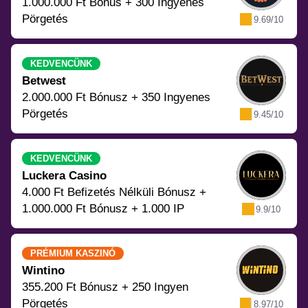
1.000.000 Ft Bonus + 300 Ingyenes
Pörgetés
9.69/10
KEDVENCÜNK
Betwest
2.000.000 Ft Bónusz + 350 Ingyenes
Pörgetés
9.45/10
KEDVENCÜNK
Luckera Casino
4.000 Ft Befizetés Nélküli Bónusz +
1.000.000 Ft Bónusz + 1.000 IP
9.9/10
PRÉMIUM KASZINÓ
Wintino
355.200 Ft Bónusz + 250 Ingyen
Pörgetés
8.97/10