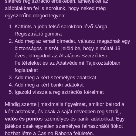
sikeres regisztráció érdekében, amelyeket az
alábbiakban fel is sorolunk, hogy neked még
egyszerűbb dolgod legyen:
Kattints a jobb felső sarokban lévő sárga
Regisztráció gombra
Add meg az email címedet, válassz magadnak egy
biztonságos jelszót, jelöld be, hogy elmúltál 18
éves, elfogadod az Általános Szerződési
Feltételeket és az Adatvédelmi Tájékoztatóban
foglaltakat
Add meg a kért személyes adatokat
Add meg a kért banki adatokat
Igazold vissza a regisztrációs kérelmet
Mindig szentelj maximális figyelmet, amikor beírod a
kért adatokat, és csak a saját nevedben regisztrálj,
valós és ponto
s személyes és banki adatokkal. Egy
játékos csak egyetlen személyes felhasználói fiókot
hozhat létre a Casino Rabona felületén.