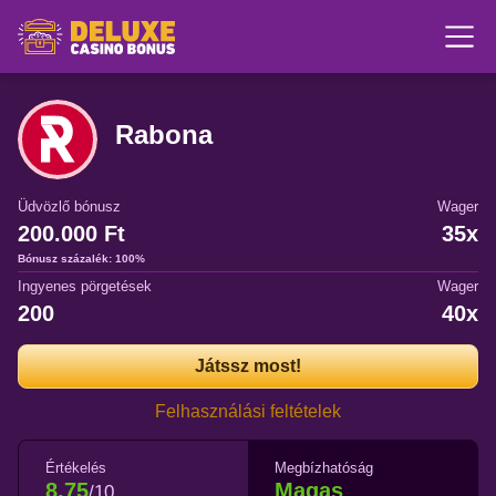
Me
Rabona
Üdvözlő bónusz
Wager
200.000 Ft
35x
Bónusz százalék: 100%
Ingyenes pörgetések
Wager
200
40x
Játssz most!
Felhasználási feltételek
Értékelés
Megbízhatóság
8.75
Magas
/10