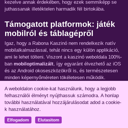
kezelve annak érdekében, hogy ezek semmiképp se
juthassanak illetéktelen harmadik fél birtokába.
Támogatott platformok: játék
mobilról és táblagépről
Igaz, hogy a Rabona Kaszinó nem rendelkezik natív
mobilalkalmazással, tehát nincs egy külön applikáció,
ami le lehet tölteni. Viszont a kaszinó weboldala 100%-
ban
mobiloptimalizált
, így egyaránt élvezhető az iOS
és az Android okoseszközökről is, és természetesen
minden képernyőméreten tökéletesen működik.
2026-ban a játékosok nagy többsége már
A weboldalon cookie-kat használunk, hogy a legjobb
okostelefonról
játszik, így a mobiloptimalizált weboldal
felhasználói élményt nyújthassuk számodra. A honlap
vagy az applikáció már elengedhetetlen. A Casino
további használatával hozzájárulásodat adod a cookie-
Rabona oldalát gond nélkül használhatod asztali
k használatához.
számítógépről, laptopról, táblagépről és mobiltelefonról
Elfogadom
Elutasitom
is, hogy ne kelljen nélkülözni a kedvenc játékaidat