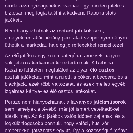
rendelkező nyerőgépek is vannak, így minden játékos
biztosan meg fogja találni a kedvenc Rabona slots
játékait.
Nem hiányozhatnak az
instant játékok
sem,
amelyekben akár néhány perc alatt szuper nyermények
üthetik a markodat, ha elég jó reflexekkel rendelkezel.
Az élő játékok egy külön kategória, amelyek nagyon
sok játékos kedvencei közé tartoznak. A Rabona
Kaszinó felületén megtalálod az olyan
élő osztós
asztali játékokat, mint a rulett, a póker, a baccarat és a
blackjack, ezek több változatát, és ezek mellett egyéb
izgalmas kártya- és élő osztós játékokat.
Persze nem hiányozhatnak a látványos
játékműsorok
sem, amelyek a tévéből már jól ismert vetélkedőket
idézik meg. Az élő játékok valós időben zajlanak, és a
legkülönlegesebb bennük, hogy valódi, hús-vér
emberekkel játszhatsz együtt, így a közösségi élményt