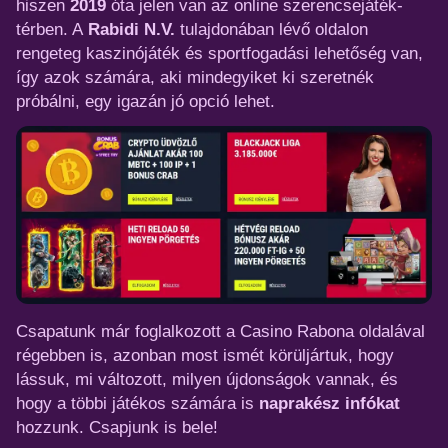
hiszen
2019
óta jelen van az online szerencsejáték-
térben. A
Rabidi N.V.
tulajdonában lévő oldalon
rengeteg kaszinójáték és sportfogadási lehetőség van,
így azok számára, aki mindegyiket ki szeretnék
próbálni, egy igazán jó opció lehet.
Csapatunk már foglalkozott a Casino Rabona oldalával
régebben is, azonban most ismét körüljártuk, hogy
lássuk, mi változott, milyen újdonságok vannak, és
hogy a többi játékos számára is
naprakész infókat
hozzunk. Csapjunk is bele!