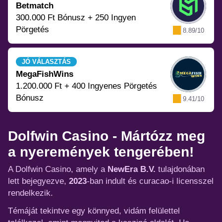
Betmatch
300.000 Ft Bónusz + 250 Ingyen
Pörgetés
8.89/10
JÓ VÁLASZTÁS
MegaFishWins
1.200.000 Ft + 400 Ingyenes Pörgetés
Bónusz
9.41/10
Dolfwin Casino - Mártózz meg
a nyeremények tengerében!
A Dolfwin Casino, amely a
NewEra B.V.
tulajdonában
lett bejegyezve,
2023
-ban indult és curacao-i licensszel
rendelkezik.
Témáját tekintve egy könnyed, vidám felülettel