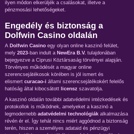
ilyen módon elkerüljék a csalásokat, illetve a
pénzmosási lehetőségeket.
Engedély és biztonság a
Dolfwin Casino oldalán
A
Dolfwin Casino
egy olyan online kaszinó felület,
mely
2023
-ban indult a
NewEra B.V.
tulajdonában
bejegyezve a Ciprusi Köztársaság törvényei alapján.
Törvényes működését a magyar online
szerencsejátékosok körében is jól ismert és
elismert
curacao-i
állami szerencsejátékokért felelős
hatóság által kibocsátott
licensz
szavatolja.
A kaszinó oldalán további adatvédelmi intézkedések és
protokollok is működnek, amelyeket a kaszinó a
legmodernebb
adatvédelmi technológiák
alkalmazása
révén ér el. Így tehát nincs miért aggódnod a biztonság
terén, hiszen a személyes adataid és pénzügyi