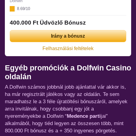
Dolfwin
8.69/10
400.000 Ft Üdvözlő Bónusz
Irány a bónusz
Felhasználási feltételek
Egyéb promóciók a Dolfwin Casino
oldalán
A Dolfwin számos jobbnál jobb ajánlattal vár akkor is,
ha már regisztrált játékos vagy az oldalán. Te sem
maradhatsz le a 3 féle újratöltési bónuszáról, amelyek
arra invitálnak, hogy csobbanj egy jót a
nyereményekbe a Dolfwin “
Medence parti
jai”
alkalmából, hogy tiéd legyen az összesen több, mint
800.000 Ft bónusz és a + 350 ingyenes pörgetés.