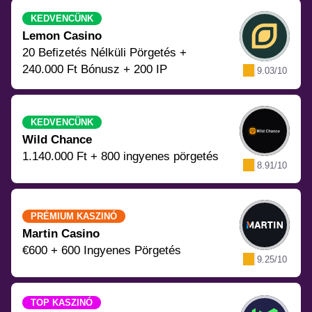
KEDVENCÜNK
Lemon Casino
20 Befizetés Nélküli Pörgetés +
240.000 Ft Bónusz + 200 IP
9.03/10
KEDVENCÜNK
Wild Chance
1.140.000 Ft + 800 ingyenes pörgetés
8.91/10
PRÉMIUM KASZINÓ
Martin Casino
€600 + 600 Ingyenes Pörgetés
9.25/10
TOP KASZINÓ