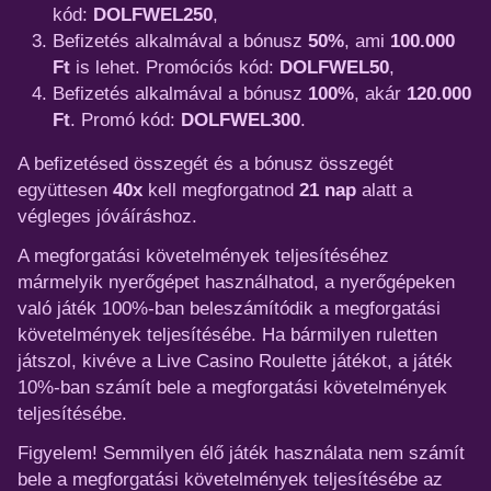
kód:
DOLFWEL250
,
Befizetés alkalmával a bónusz
50%
, ami
100.000
Ft
is lehet. Promóciós kód:
DOLFWEL50
,
Befizetés alkalmával a bónusz
100%
, akár
120.000
Ft
. Promó kód:
DOLFWEL300
.
A befizetésed összegét és a bónusz összegét
együttesen
40x
kell megforgatnod
21 nap
alatt a
végleges jóváíráshoz.
A megforgatási követelmények teljesítéséhez
mármelyik nyerőgépet használhatod, a nyerőgépeken
való játék 100%-ban beleszámítódik a megforgatási
követelmények teljesítésébe. Ha bármilyen ruletten
játszol, kivéve a Live Casino Roulette játékot, a játék
10%-ban számít bele a megforgatási követelmények
teljesítésébe.
Figyelem! Semmilyen élő játék használata nem számít
bele a megforgatási követelmények teljesítésébe az