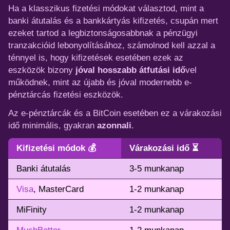
Ha a klasszikus fizetési módokat választod, mint a
banki átutalás és a bankkártyás kifizetés, csupán mert
ezeket tartod a legbiztonságosabbnak a pénzügyi
tranzakcióid lebonyolításához, számolnod kell azzal a
ténnyel is, hogy kifizetések esetében ezek az
eszközök bizony
jóval hosszabb átfutási idő
vel
működnek, mint az újabb és jóval modernebb e-
pénztárcás fizetési eszközök.
Az e-pénztárcák és a BitCoin esetében ez a várakozási
idő minimális, gyakran
azonnali
.
Kifizetési módok 💰
Várakozási idő ⏳
Banki átutalás
3-5 munkanap
Visa
, MasterCard
1-2 munkanap
MiFinity
1-2 munkanap