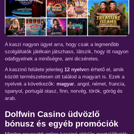
A kaszi nagyon ügyel arra, hogy csak a legmenőbb
szolgáltatók játékain játszhass, látszik, hogy itt nagyon
odafigyelnek a minőségre, ami dicséretes.
A kaszinó felülete jelenleg
12 nyelv
en érhető el, amik
között természetesen ott találod a magyart is. Ezek a
nyelvek a következők:
magyar
, angol, német, francia,
spanyol, portugál olasz, finn, norvég, török, görög és
arab.
Dolfwin Casino üdvözlő
bónusz és egyéb promóciók