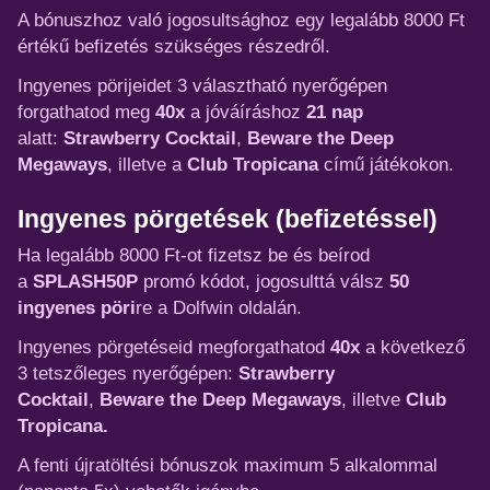
A bónuszhoz való jogosultsághoz egy legalább 8000 Ft
értékű befizetés szükséges részedről.
Ingyenes pörijeidet 3 választható nyerőgépen
forgathatod meg
40x
a jóváíráshoz
21 nap
alatt:
Strawberry Cocktail
,
Beware the Deep
Megaways
, illetve a
Club Tropicana
című játékokon.
Ingyenes pörgetések (befizetéssel)
Ha legalább 8000 Ft-ot fizetsz be és beírod
a
SPLASH50P
promó kódot, jogosulttá válsz
50
ingyenes pöri
re a Dolfwin oldalán.
Ingyenes pörgetéseid megforgathatod
40x
a következő
3 tetszőleges nyerőgépen:
Strawberry
Cocktail
,
Beware the Deep Megaways
, illetve
Club
Tropicana.
A fenti újratöltési bónuszok maximum 5 alkalommal