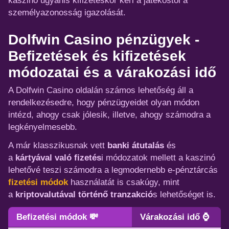
kaszinó ugyanis kifizetéskor kéri a játékostól a
személyazonosság igazolását.
Dolfwin Casino pénzügyek -
Befizetések és kifizetések
módozatai és a várakozási idő
A Dolfwin Casino oldalán számos lehetőség áll a
rendelkezésedre, hogy pénzügyeidet olyan módon
intézd, ahogy csak jólesik, illetve, ahogy számodra a
legkényelmesebb.
A már klasszikusnak vett
banki átutalás
és
a
kártyával való fizetés
i módozatok mellett a kaszinó
lehetővé teszi számodra a legmodernebb e-pénztárcás
fizetési módok
használatát is csakúgy, mint
a
kriptovalutával történő tranzakció
s lehetőséget is.
Befizetési módok 💸
Várakozási idő ⌚