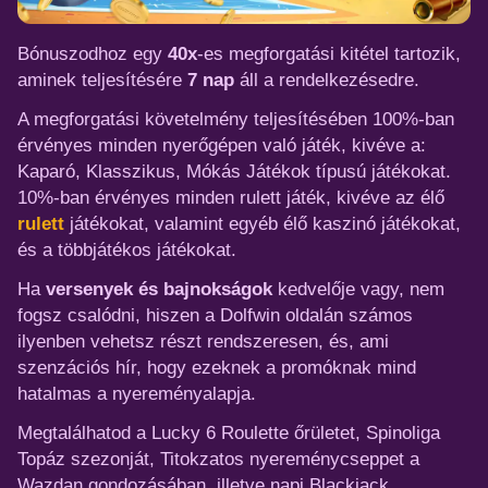
Bónuszodhoz egy
40x
-es megforgatási kitétel tartozik,
aminek teljesítésére
7 nap
áll a rendelkezésedre.
A megforgatási követelmény teljesítésében 100%-ban
érvényes minden nyerőgépen való játék, kivéve a:
Kaparó, Klasszikus, Mókás Játékok típusú játékokat.
10%-ban érvényes minden rulett játék, kivéve az élő
rulett
játékokat, valamint egyéb élő kaszinó játékokat,
és a többjátékos játékokat.
Ha
versenyek és bajnokságok
kedvelője vagy, nem
fogsz csalódni, hiszen a Dolfwin oldalán számos
ilyenben vehetsz részt rendszeresen, és, ami
szenzációs hír, hogy ezeknek a promóknak mind
hatalmas a nyereményalapja.
Megtalálhatod a Lucky 6 Roulette őrületet, Spinoliga
Topáz szezonját, Titokzatos nyereménycseppet a
Wazdan gondozásában, illetve napi Blackjack