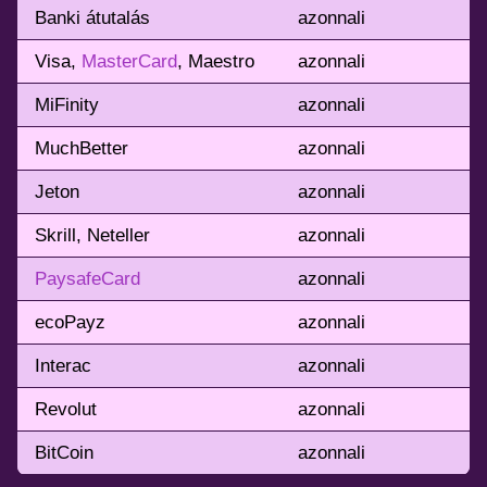
Banki átutalás
azonnali
Visa,
MasterCard
, Maestro
azonnali
MiFinity
azonnali
MuchBetter
azonnali
Jeton
azonnali
Skrill, Neteller
azonnali
PaysafeCard
azonnali
ecoPayz
azonnali
Interac
azonnali
Revolut
azonnali
BitCoin
azonnali