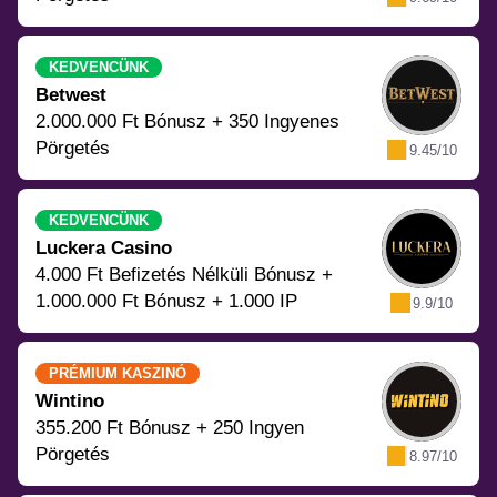
KEDVENCÜNK
Betwest
2.000.000 Ft Bónusz + 350 Ingyenes
Pörgetés
9.45/10
KEDVENCÜNK
Luckera Casino
4.000 Ft Befizetés Nélküli Bónusz +
1.000.000 Ft Bónusz + 1.000 IP
9.9/10
PRÉMIUM KASZINÓ
Wintino
355.200 Ft Bónusz + 250 Ingyen
Pörgetés
8.97/10