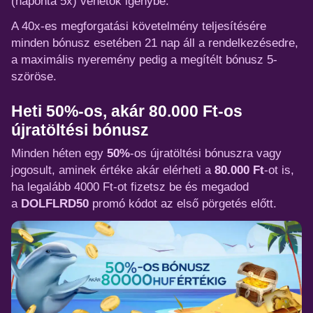
(naponta 5x) vehetők igénybe.
A 40x-es megforgatási követelmény teljesítésére
minden bónusz esetében 21 nap áll a rendelkezésedre,
a maximális nyeremény pedig a megítélt bónusz 5-
szöröse.
Heti 50%-os, akár 80.000 Ft-os
újratöltési bónusz
Minden héten egy
50%
-os újratöltési bónuszra vagy
jogosult, aminek értéke akár elérheti a
80.000 Ft
-ot is,
ha legalább 4000 Ft-ot fizetsz be és megadod
a
DOLFLRD50
promó kódot az első pörgetés előtt.