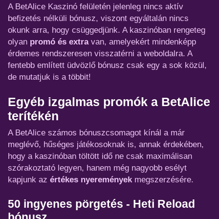
A BetAlice Kaszinó felületén jelenleg nincs aktív
befizetés nélküli bónusz, viszont egyáltalán nincs
okunk arra, hogy csüggedjünk. A kaszinóban rengeteg
olyan
promó és extra
van, amelyekért mindenképp
érdemes rendszeresen visszatérni a weboldalra. A
fentebb említett üdvözlő bónusz csak egy a sok közül,
de mutatjuk is a többit!
Egyéb izgalmas promók a BetAlice
terítékén
A BetAlice számos bónuszcsomagot kínál a már
meglévő, hűséges játékosoknak is, annak érdekében,
hogy a kaszinóban töltött idő ne csak maximálisan
szórakoztató legyen, hanem még nagyobb esélyt
kapjunk az
értékes nyeremények
megszerzésére.
50 ingyenes pörgetés - Heti Reload
bónusz