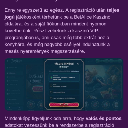
Ennyire egyszerű az egész. A regisztráció után
teljes
jogú
játékosként térhetünk be a BetAlice Kaszinó
oldalára, és a saját fiókunkban mindent nyomon
követhetünk. Részt vehetünk a kaszinó VIP-
programjában is, ami csak még több extrát hoz a
konyhára, és még nagyobb eséllyel indulhatunk a
mesés nyeremények megszerzésére.
Mindenképp figyeljünk oda arra, hogy
valós és pontos
adatokat vezessünk be a rendszerbe a regisztráció