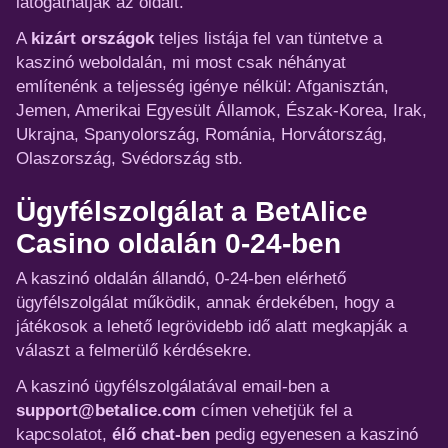
látogathatják az oldalt.
A
kizárt országok
teljes listája fel van tüntetve a
kaszinó weboldalán, mi most csak néhányat
említenénk a teljesség igénye nélkül: Afganisztán,
Jemen, Amerikai Egyesült Államok, Észak-Korea, Irak,
Ukrajna, Spanyolország, Románia, Horvátország,
Olaszország, Svédország stb.
Ügyfélszolgálat a BetAlice
Casino oldalán 0-24-ben
A kaszinó oldalán állandó, 0-24-ben elérhető
ügyfélszolgálat működik, annak érdekében, hogy a
játékosok a lehető legrövidebb idő alatt megkapják a
választ a felmerülő kérdésekre.
A kaszinó ügyfélszolgálatával email-ben a
support@betalice.com
címen vehetjük fel a
kapcsolatot,
élő chat-ben
pedig egyenesen a kaszinó