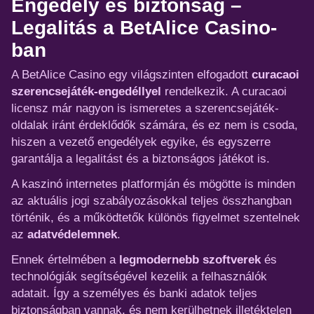
Engedély és biztonság –
Legalitás a BetAlice Casino-
ban
A BetAlice Casino egy világszinten elfogadott
curacaoi
szerencsejáték-engedéllyel
rendelkezik. A curacaoi
licensz már nagyon is ismeretes a szerencsejáték-
oldalak iránt érdeklődők számára, és ez nem is csoda,
hiszen a vezető engedélyek egyike, és egyszerre
garantálja a legalitást és a biztonságos játékot is.
A kaszinó internetes platformján és mögötte is minden
az aktuális jogi szabályozásokkal teljes összhangban
történik, és a működtetők különös figyelmet szentelnek
az
adatvédelemnek
.
Ennek értelmében a
legmodernebb szoftverek
és
technológiák segítségével kezelik a felhasználók
adatait. Így a személyes és banki adatok teljes
biztonságban vannak, és nem kerülhetnek illetéktelen