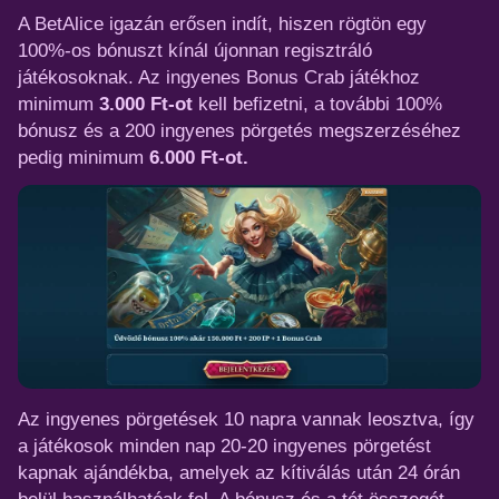
A BetAlice igazán erősen indít, hiszen rögtön egy
100%-os bónuszt kínál újonnan regisztráló
játékosoknak. Az ingyenes Bonus Crab játékhoz
minimum
3.000 Ft-ot
kell befizetni, a további 100%
bónusz és a 200 ingyenes pörgetés megszerzéséhez
pedig minimum
6.000 Ft-ot.
Az ingyenes pörgetések 10 napra vannak leosztva, így
a játékosok minden nap 20-20 ingyenes pörgetést
kapnak ajándékba, amelyek az kítiválás után 24 órán