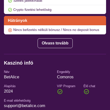
Széles játékkínálat
Crypto fizetési lehetőség
Hátrányok
Nincs befizetés nélküli bónusz / Nincs no deposit bonus
Olvass tovább
Kaszinó infó
Név
Engedély
BetAlice
Comoros
Alapítás
VIP Program
Élő chat
2024
E-mail elérhetőség
support@betalice.com