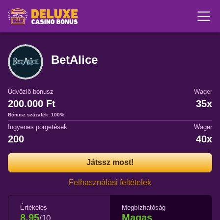
Me
BetAlice
Üdvözlő bónusz
Wager
200.000 Ft
35x
Bónusz százalék: 100%
Ingyenes pörgetések
Wager
200
40x
Játssz most!
Felhasználási feltételek
Értékelés
Megbízhatóság
8.95
Magas
/10