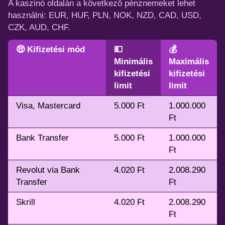
A kaszinó oldalán a következő pénznemeket lehet
használni: EUR, HUF, PLN, NOK, NZD, CAD, USD,
CZK, AUD, CHF.
🤑 Kifizetési mód
💵
💰
Minimális
Maximális
kifizetési
kifizetési
limit
limit
Visa, Mastercard
5.000 Ft
1.000.000
Ft
Bank Transfer
5.000 Ft
1.000.000
Ft
Revolut via Bank
4.020 Ft
2.008.290
Transfer
Ft
Skrill
4.020 Ft
2.008.290
Ft