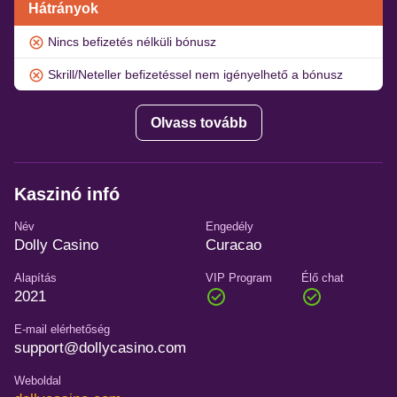
Hátrányok
Nincs befizetés nélküli bónusz
Skrill/Neteller befizetéssel nem igényelhető a bónusz
Olvass tovább
Kaszinó infó
Név
Engedély
Dolly Casino
Curacao
Alapítás
VIP Program
Élő chat
2021
E-mail elérhetőség
support@dollycasino.com
Weboldal