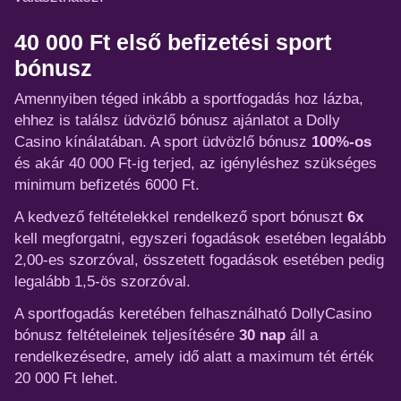
40 000 Ft első befizetési sport
bónusz
Amennyiben téged inkább a sportfogadás hoz lázba,
ehhez is találsz üdvözlő bónusz ajánlatot a Dolly
Casino kínálatában. A sport üdvözlő bónusz
100%-os
és akár 40 000 Ft-ig terjed, az igényléshez szükséges
minimum befizetés 6000 Ft.
A kedvező feltételekkel rendelkező sport bónuszt
6x
kell megforgatni, egyszeri fogadások esetében legalább
2,00-es szorzóval, összetett fogadások esetében pedig
legalább 1,5-ös szorzóval.
A sportfogadás keretében felhasználható DollyCasino
bónusz feltételeinek teljesítésére
30 nap
áll a
rendelkezésedre, amely idő alatt a maximum tét érték
20 000 Ft lehet.