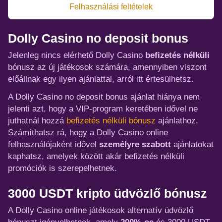
Felhasználási feltételek
Dolly Casino no deposit bonus
Jelenleg nincs elérhető Dolly Casino
befizetés nélküli
bónusz az új játékosok számára, amennyiben viszont
előállnak egy ilyen ajánlattal, arról itt értesülhetsz.
A Dolly Casino no deposit bonus ajánlat hiánya nem
jelenti azt, hogy a VIP-program keretében idővel ne
juthatnál hozzá
befizetés nélküli bónusz
ajánlathoz.
Számíthatsz rá, hogy a Dolly Casino online
felhasználójaként idővel
személyre szabott
ajánlatokat
kaphatsz, amelyek között akár befizetés nélküli
promóciók is szerepelhetnek.
3000 USDT kripto üdvözlő bónusz
A Dolly Casino online játékosok alternatív üdvözlő