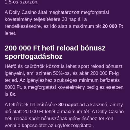
1,5-ös szorzón.
A Dolly Casino által meghatározott megforgatási
követelmény teljesítésére 30 nap áll a
rendelkezésedre, ez idő alatt a maximum tét
20 000 Ft
lehet.
200 000 Ft heti reload bónusz
sportfogadáshoz
Hétfő és csütörtök között is lehet sport reload bónuszt
igényelni, ami szintén 50%-os, és akár 200 000 Ft-ig
terjed. Az igényléshez szükséges minimum befizetés
8000 Ft, a megforgatási követelmény pedig ez esetben
is
8x
.
A feltételek teljesítésére
30 napot
ad a kaszinó, amely
idő alatt 20 000 Ft lehet a maximum tét. A Dolly Casino
heti reload sport bónuszának igényléséhez fel kell
venni a kapcsolatot az ügyfélszolgálattal.