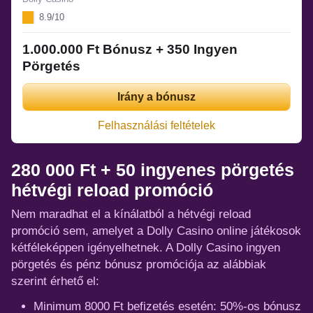
8.9/10
1.000.000 Ft Bónusz + 350 Ingyen
Pörgetés
Irány a bónusz
Felhasználási feltételek
280 000 Ft + 50 ingyenes pörgetés
hétvégi reload promóció
Nem maradhat el a kínálatból a hétvégi reload
promóció sem, amelyet a Dolly Casino online játékosok
kétféleképpen igényelhetnek. A Dolly Casino ingyen
pörgetés és pénz bónusz promóciója az alábbiak
szerint érhető el:
Minimum 8000 Ft befizetés esetén: 50%-os bónusz