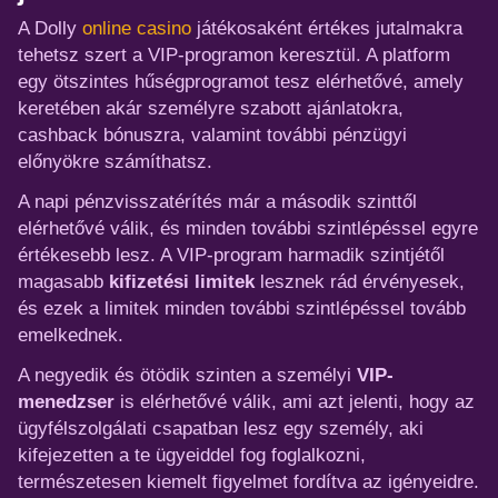
A Dolly
online casino
játékosaként értékes jutalmakra
tehetsz szert a VIP-programon keresztül. A platform
egy ötszintes hűségprogramot tesz elérhetővé, amely
keretében akár személyre szabott ajánlatokra,
cashback bónuszra, valamint további pénzügyi
előnyökre számíthatsz.
A napi pénzvisszatérítés már a második szinttől
elérhetővé válik, és minden további szintlépéssel egyre
értékesebb lesz. A VIP-program harmadik szintjétől
magasabb
kifizetési limitek
lesznek rád érvényesek,
és ezek a limitek minden további szintlépéssel tovább
emelkednek.
A negyedik és ötödik szinten a személyi
VIP-
menedzser
is elérhetővé válik, ami azt jelenti, hogy az
ügyfélszolgálati csapatban lesz egy személy, aki
kifejezetten a te ügyeiddel fog foglalkozni,
természetesen kiemelt figyelmet fordítva az igényeidre.