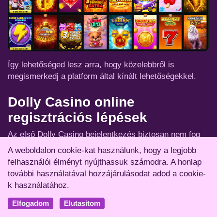
Így lehetőséged lesz arra, hogy közelebbről is
megismerkedj a platform által kínált lehetőségekkel.
Dolly Casino online
regisztrációs lépések
Az első Dolly Casino bejelentkezés biztosan nem fog
gondot okozni, hiszen a kaszinó
2-3 perc
alatt
A weboldalon cookie-kat használunk, hogy a legjobb
elvégezhető regisztrációs folyamattal rendelkezik. Ha
felhasználói élményt nyújthassuk számodra. A honlap
úgy döntöttél, hogy szeretnél csatlakozni a platform
további használatával hozzájárulásodat adod a cookie-
magyar játékosaihoz, mindössze néhány lépést kell
k használatához.
követned:
Elfogadom
Elutasitom
Bónusz kiválasztása