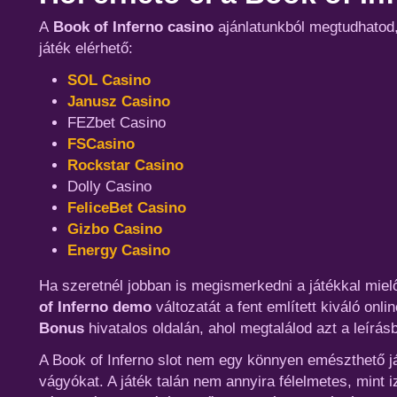
A
Book of Inferno casino
ajánlatunkból megtudhatod,
játék elérhető:
SOL Casino
Janusz Casino
FEZbet Casino
FSCasino
Rockstar Casino
Dolly Casino
FeliceBet Casino
Gizbo Casino
Energy Casino
Ha szeretnél jobban is megismerkedni a játékkal mielő
of Inferno demo
változatát a fent említett kiváló onl
Bonus
hivatalos oldalán, ahol megtalálod azt a leírás
A Book of Inferno slot nem egy könnyen emészthető j
vágyókat. A játék talán nem annyira félelmetes, mint i