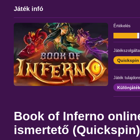
Játék infó
Értékelés
Játékszolgálta
Quickspin
Játék tulajdo
Különjáté
Book of Inferno onlin
ismertető (Quickspin)