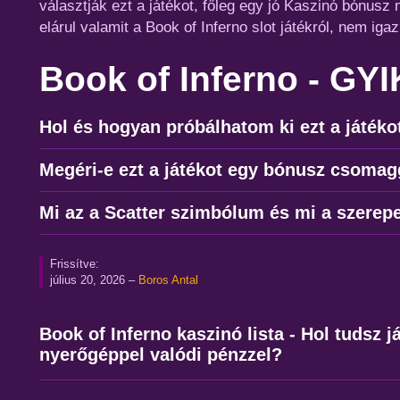
választják ezt a játékot, főleg egy jó Kaszinó bónusz
elárul valamit a Book of Inferno slot játékról, nem iga
Book of Inferno - GYI
Hol és hogyan próbálhatom ki ezt a játék
Megéri-e ezt a játékot egy bónusz csomag
Mi az a Scatter szimbólum és mi a szerep
Frissítve:
július 20, 2026
–
Boros Antal
Book of Inferno kaszinó lista - Hol tudsz j
nyerőgéppel valódi pénzzel?