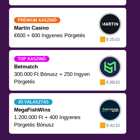
PRÉMIUM KASZINÓ
Martin Casino
€600 + 600 Ingyenes Pörgetés
9.25/10
TOP KASZINÓ
Betmatch
300.000 Ft Bónusz + 250 Ingyen
Pörgetés
8.89/10
JÓ VÁLASZTÁS
MegaFishWins
1.200.000 Ft + 400 Ingyenes
Pörgetés Bónusz
9.41/10