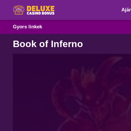
Aján
Gyors linkek
Book of Inferno