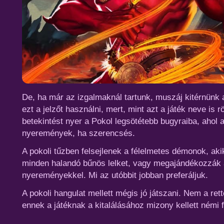
De, ha már az izgalmaknál tartunk, muszáj kitérnünk a
ezt a jelzőt használni, mert, mint azt a játék neve is 
betekintést nyer a Pokol legsötétebb bugyraiba, aho
nyeremények, ha szerencsés.
A pokoli tűzben felsejlenek a félelmetes démonok, a
minden halandó bűnös lelket, vagy megajándékozzák 
nyereményekkel. Mi az utóbbit jobban preferáljuk.
A pokoli hangulat mellett mégis jó játszani. Nem a r
ennek a játéknak a kitalálásához mizony kellett némi