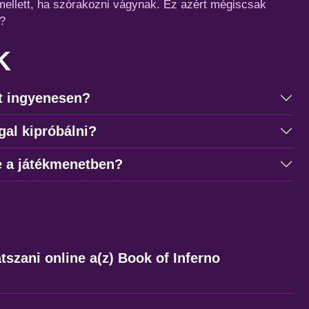
 mellett, ha szórakozni vágynak. Ez azért mégiscsak
z?
K
ot ingyenesen?
gal kipróbálni?
e a játékmenetben?
átszani online a(z) Book of Inferno