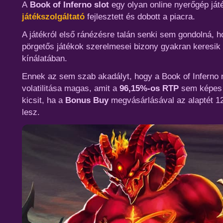
A
Book of Inferno slot
egy olyan online nyerőgép ját
játékszolgáltató
fejlesztett és dobott a piacra.
A játékról első ránézésre talán senki sem gondolná, h
pörgetős játékok szerelmesei bizony gyakran keresi
kínálatában.
Ennek az sem szab akadályt, hogy a Book of Inferno ne
volatilitása magas, amit a
96,15%-os RTP
sem képes n
kicsit, ha a
Bonus Buy
megvásárlásával az alaptét 1
lesz.