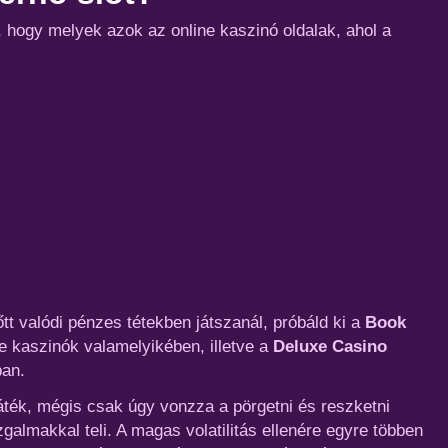
 hogy melyek azok az online kaszinó oldalak, ahol a
tt valódi pénzes tétekben játszanál, próbáld ki a
Book
ine kaszinók valamelyikében, illetve a
Deluxe Casino
ban.
áték, mégis csak úgy vonzza a pörgetni és reszketni
zgalmakkal teli. A magas volatilitás ellenére egyre többen