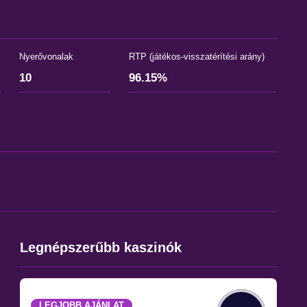
Nyerővonalak
RTP (játékos-visszatérítési arány)
10
96.15%
Legnépszerűbb kaszinók
LEGJOBB AJÁNLAT