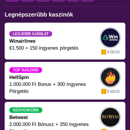
Legnépszerűbb kaszinók
LEGJOBB AJÁNLAT
Winairlines
€1.500 + 150 ingyenes pörgetés
9.05/10
TOP KASZINÓ
HellSpin
1.000.000 Ft Bonus + 300 Ingyenes
Pörgetés
9.69/10
KEDVENCÜNK
Betwest
2.000.000 Ft Bónusz + 350 Ingyenes