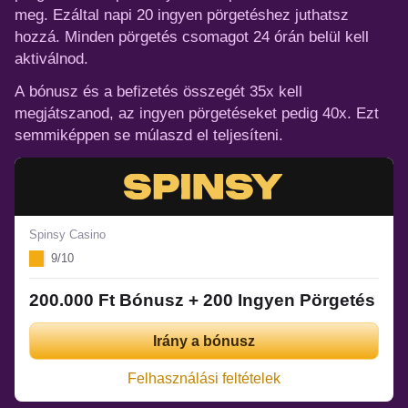
meg. Ezáltal napi 20 ingyen pörgetéshez juthatsz
hozzá. Minden pörgetés csomagot 24 órán belül kell
aktiválnod.
A bónusz és a befizetés összegét 35x kell
megjátszanod, az ingyen pörgetéseket pedig 40x. Ezt
semmiképpen se múlaszd el teljesíteni.
Spinsy Casino
9/10
200.000 Ft Bónusz + 200 Ingyen Pörgetés
Irány a bónusz
Felhasználási feltételek