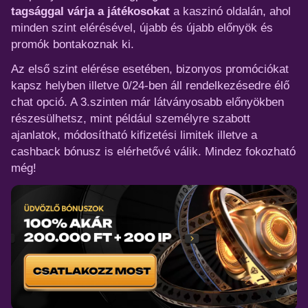
tagsággal várja a játékosokat
a kaszinó oldalán, ahol
minden szint elérésével, újabb és újabb előnyök és
promók bontakoznak ki.
Az első szint elérése esetében, bizonyos promóciókat
kapsz helyben illetve 0/24-ben áll rendelkezésedre élő
chat opció. A 3.szinten már látványosabb előnyökben
részesülhetsz, mint például személyre szabott
ajanlatok, módosítható kifizetési limitek illetve a
cashback bónusz is elérhetővé válik. Mindez fokozható
még!