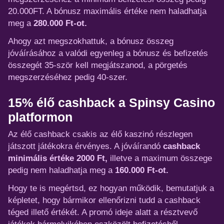
20.000FT. A bónusz maximális értéke nem haladhatja
meg a
280.000 Ft-ot.
Ahogy azt megszokhattuk, a bónusz összeg
jóváírásához a valódi egyenleg a bónusz és befizetés
összegét 35-ször kell megjátszanod, a pörgetés
megszerzéséhez pedig 40-szer.
15% élő cashback a Spinsy Casino
platformon
Az élő cashback csakis az élő kaszinó részlegen
játszott játékokra érvényes. A jóváírandó
cashback
minimális értéke 2000 Ft,
illetve a maximum összege
pedig nem haladhatja meg a
160.000 Ft-ot.
Hogy te is megértsd, ez hogyan működik, bemutatjuk a
képletet, hogy bármikor ellenőrizni tudd a cashback
téged illető értékét. A promó ideje alatt a résztvevő