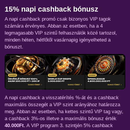
15% napi cashback bónusz
A napi cashback promó csak bizonyos VIP tagok
számára érvényes. Abban az esetben, ha a 4
legmagasabb VIP szintű felhasználók közé tartozol,
minden héten, hétfőtől vasárnapig igényelheted a
bónuszt.
A napi cashback a visszatérítés %-át és a cashback
maximális összegét a VIP szint arányához határozza
meg. Abban az esetben, ha kettes szintű VIP tag vagy,
a cashback 3%-os illetve a maximális bónusz érték
40.000Ft.
A
VIP program 3. szintjén 5% cashback