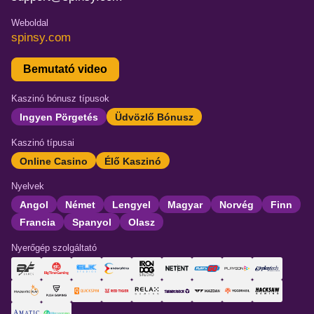
Weboldal
spinsy.com
Bemutató video
Kaszinó bónusz típusok
Ingyen Pörgetés
Üdvözlő Bónusz
Kaszinó típusai
Online Casino
Élő Kaszinó
Nyelvek
Angol
Német
Lengyel
Magyar
Norvég
Finn
Francia
Spanyol
Olasz
Nyerőgép szolgáltató