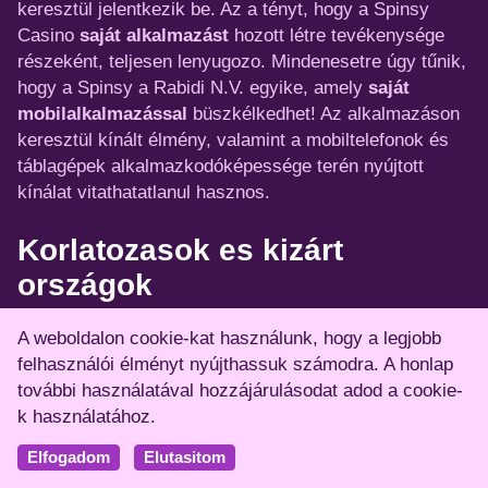
keresztül jelentkezik be. Az a tényt, hogy a Spinsy
Casino
saját alkalmazást
hozott létre tevékenysége
részeként, teljesen lenyugozo. Mindenesetre úgy tűnik,
hogy a Spinsy a Rabidi N.V. egyike, amely
saját
mobilalkalmazással
büszkélkedhet! Az alkalmazáson
keresztül kínált élmény, valamint a mobiltelefonok és
táblagépek alkalmazkodóképessége terén nyújtott
kínálat vitathatatlanul hasznos.
Korlatozasok es kizárt
országok
Az elérhető legális online kaszinók esetében, vannak
A weboldalon cookie-kat használunk, hogy a legjobb
bizonyos korlátozások, és az eltérő joghatóságok miatt
felhasználói élményt nyújthassuk számodra. A honlap
vannak kizárt országok. Utóbbiak miatt nincs okod
további használatával hozzájárulásodat adod a cookie-
aggodalomra, jelenleg a magyar játékosok számára
k használatához.
elérhető a Spinsy Casino online felülete,
igy
Magyarország területén elérhető
mindenféle
Elfogadom
Elutasitom
korlátozás nélkül.