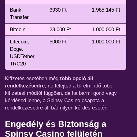
Bank
3930 Ft
1.965.145 Ft
Transfer
Bitcoin
23.000 Ft
1.000.000 Ft
Litecoin,
5000 Ft
1.000.000 Ft
Doge,
USDTether
TRC20
Kifizetés esetében még
több opció áll
rendelkezésedre
, ne felejtsd a türelmi idő több,
kifizetesi módtól függően, de ha barmi gond vagy
kérdésed lenne, a Spinsy Casino csapata a
rendelkezésedre áll bármilyen kérdés esetén.
Engedély és Biztonság a
Spinsy Casino felületén