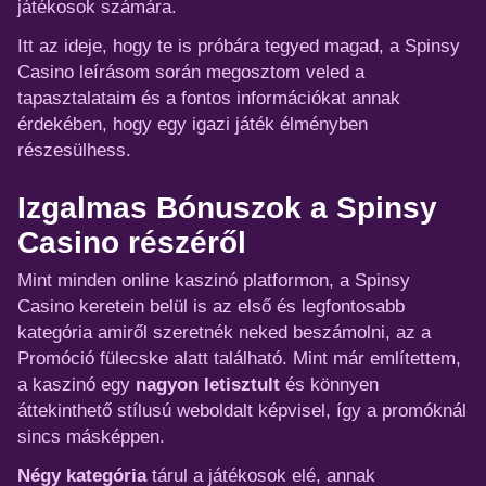
játékosok számára.
Itt az ideje, hogy te is próbára tegyed magad, a Spinsy
Casino leírásom során megosztom veled a
tapasztalataim és a fontos információkat annak
érdekében, hogy egy igazi játék élményben
részesülhess.
Izgalmas Bónuszok a Spinsy
Casino részéről
Mint minden online kaszinó platformon, a Spinsy
Casino keretein belül is az első és legfontosabb
kategória amiről szeretnék neked beszámolni, az a
Promóció fülecske alatt található. Mint már említettem,
a kaszinó egy
nagyon letisztult
és könnyen
áttekinthető stílusú weboldalt képvisel, így a promóknál
sincs másképpen.
Négy kategória
tárul a játékosok elé, annak