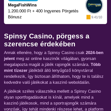
MegaFishWins
1.200.000 Ft + 400 Ingyenes Pörgetés
Bónusz
9.41/10
Spinsy Casino, pörgess a
szerencse érdekében
Annak ellenére, hogy a Spinsy Casino csak
2024-ben
jelent
meg az online kaszinók világában, gyorsan
megalapozta magát a játék rajongók számára.
Több
mint tízezer
játékból álló lenyűgöző könyvtárral
rendelkezik, így biztosan állíthatom, hogy te is találsz
kedvedre való játékokat a kaszinó weboldalán.
A játékok széles választéka mellett a Spinsy Casino
olyan sportfogadásokat is kínál, amelyek mind a
kaszinó játékosok, mind a sportrajongók számára
vonzóak, így tehát mindenki részese lehet, a platform