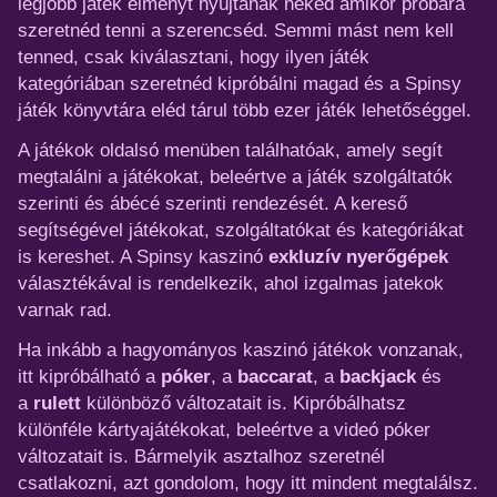
legjobb játék élményt nyújtanak neked amikor próbára
szeretnéd tenni a szerencséd. Semmi mást nem kell
tenned, csak kiválasztani, hogy ilyen játék
kategóriában szeretnéd kipróbálni magad és a Spinsy
játék könyvtára eléd tárul több ezer játék lehetőséggel.
A játékok oldalsó menüben találhatóak, amely segít
megtalálni a játékokat, beleértve a játék szolgáltatók
szerinti és ábécé szerinti rendezését. A kereső
segítségével játékokat, szolgáltatókat és kategóriákat
is kereshet. A Spinsy kaszinó
exkluzív nyerőgépek
választékával is rendelkezik, ahol izgalmas jatekok
varnak rad.
Ha inkább a hagyományos kaszinó játékok vonzanak,
itt kipróbálható a
póker
, a
baccarat
, a
backjack
és
a
rulett
különböző változatait is. Kipróbálhatsz
különféle kártyajátékokat, beleértve a videó póker
változatait is. Bármelyik asztalhoz szeretnél
csatlakozni, azt gondolom, hogy itt mindent megtalálsz.