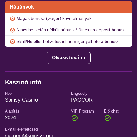
Hátrányok
Magas bónusz (wager) követelmények
Nincs befizetés nélküli bónusz / Nincs no deposit bonus
Skrill/Neteller befizetésnél nem igényelhető a bónusz
Olvass tovább
Kaszinó infó
Név
Engedély
Spinsy Casino
PAGCOR
Alapítás
VIP Program
Élő chat
2024
E-mail elérhetőség
support@spinsy.com