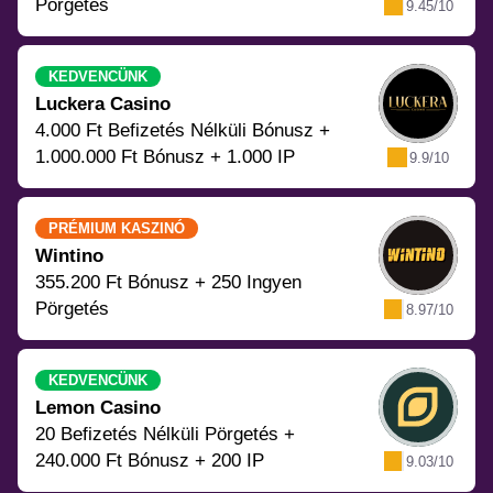
Pörgetés
9.45/10
KEDVENCÜNK
Luckera Casino
4.000 Ft Befizetés Nélküli Bónusz +
1.000.000 Ft Bónusz + 1.000 IP
9.9/10
PRÉMIUM KASZINÓ
Wintino
355.200 Ft Bónusz + 250 Ingyen
Pörgetés
8.97/10
KEDVENCÜNK
Lemon Casino
20 Befizetés Nélküli Pörgetés +
240.000 Ft Bónusz + 200 IP
9.03/10