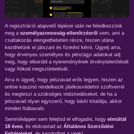
A regisztráció alapvető lépései után ne feledkezzünk
meg a
személyazonosság-ellenőrzésről
sem, ami a
csatlakozás elengedhetetlen része, hiszen utána
kezdhetünk el játszani és fizetést kérni. Ügyelj arra,
hogy érvényes személyes és pénzügyi adatokat adj
meg, hogy elkerüld a nyereményének érvénytelenítését
vagy fiókod megszüntetését.
Arra is ügyelj, hogy jelszavad erős legyen, hiszen az
online kaszinó rendelkezik játékosvédelmi szoftverrel
és megteszi a szükséges intézkedéseket, de ha a
jelszavad olyan egyszerű, hogy bárki kitalálja, akkor
minden hiábavaló.
Semmiképpen sem felejtsd el elfogadni, hogy
elmúltál
18 éves
, és elolvastad az
Általános Szerződési
Feltételeket
, és kezdodhet a jatek!