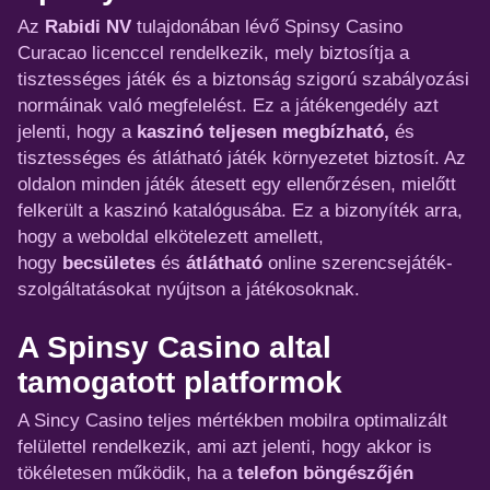
Az
Rabidi NV
tulajdonában lévő Spinsy Casino
Curacao licenccel rendelkezik, mely biztosítja a
tisztességes játék és a biztonság szigorú szabályozási
normáinak való megfelelést. Ez a játékengedély azt
jelenti, hogy a
kaszinó teljesen megbízható,
és
tisztességes és átlátható játék környezetet biztosít. Az
oldalon minden játék átesett egy ellenőrzésen, mielőtt
felkerült a kaszinó katalógusába. Ez a bizonyíték arra,
hogy a weboldal elkötelezett amellett,
hogy
becsületes
és
átlátható
online szerencsejáték-
szolgáltatásokat nyújtson a játékosoknak.
A Spinsy Casino altal
tamogatott platformok
A Sincy Casino teljes mértékben mobilra optimalizált
felülettel rendelkezik, ami azt jelenti, hogy akkor is
tökéletesen működik, ha a
telefon böngészőjén