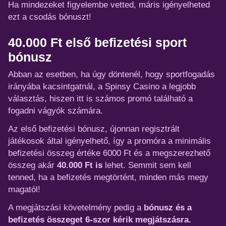
Ha mindezeket figyelembe vetted, máris igényelheted
ezt a csodás bónuszt!
40.000 Ft első befizetési sport
bónusz
Abban az esetben, ha úgy döntenél, hogy sportfogadás
irányába kacsintgatnál, a Spinsy Casino a legjobb
választás, hiszen itt is számos promó található a
fogadni vágyók számára.
Az első befizetési bónusz, újonnan regisztrált
játékosok által igényelhető, így a promóra a minimális
befizetési összeg értéke 6000 Ft és a megszerezhető
összeg akár
40.000 Ft is
lehet. Semmit sem kell
tenned, ha a befizetés megtörtént, minden más megy
magatól!
A megjátszási követelmény pedig a
bónusz és a
befizetés összeget 6-szor kérik megjátszásra.