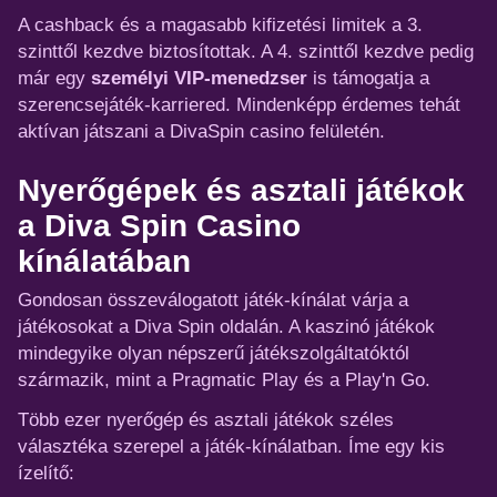
A cashback és a magasabb kifizetési limitek a 3.
szinttől kezdve biztosítottak. A 4. szinttől kezdve pedig
már egy
személyi VIP-menedzser
is támogatja a
szerencsejáték-karriered. Mindenképp érdemes tehát
aktívan játszani a DivaSpin casino felületén.
Nyerőgépek és asztali játékok
a Diva Spin Casino
kínálatában
Gondosan összeválogatott játék-kínálat várja a
játékosokat a Diva Spin oldalán. A kaszinó játékok
mindegyike olyan népszerű játékszolgáltatóktól
származik, mint a Pragmatic Play és a Play'n Go.
Több ezer nyerőgép és asztali játékok széles
választéka szerepel a játék-kínálatban. Íme egy kis
ízelítő: