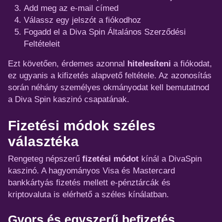
Add meg az e-mail címed
Válassz egy jelszót a fiókodhoz
Fogadd el a Diva Spin Általános Szerződési
Feltételeit
Ezt követően, érdemes azonnal
hitelesíteni
a fiókodat,
ez ugyanis a kifizetés alapvető feltétele. Az azonosítás
során néhány személyes okmányodat kell bemutatnod
a Diva Spin kaszinó csapatának.
Fizetési módok széles
választéka
Rengeteg népszerű
fizetési módot
kínál a DivaSpin
kaszinó. A hagyományos Visa és Mastercard
bankkártyás fizetés mellett e-pénztárcák és
kriptovaluta is elérhető a széles kínálatban.
Gyors és egyszerű befizetés