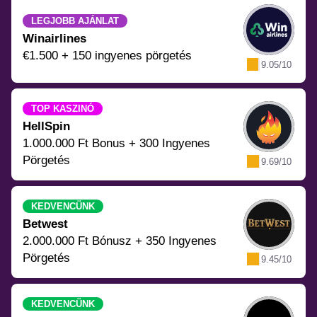
LEGJOBB AJÁNLAT
Winairlines
€1.500 + 150 ingyenes pörgetés
9.05/10
TOP KASZINÓ
HellSpin
1.000.000 Ft Bonus + 300 Ingyenes
Pörgetés
9.69/10
KEDVENCÜNK
Betwest
2.000.000 Ft Bónusz + 350 Ingyenes
Pörgetés
9.45/10
KEDVENCÜNK