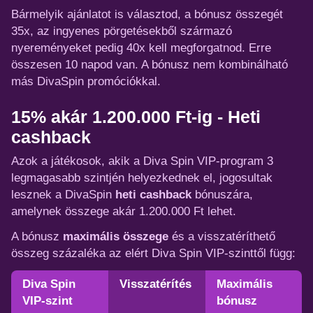
Bármelyik ajánlatot is választod, a bónusz összegét
35x, az ingyenes pörgetésekből származó
nyereményeket pedig 40x kell megforgatnod. Erre
összesen 10 napod van. A bónusz nem kombinálható
más DivaSpin promóciókkal.
15% akár 1.200.000 Ft-ig - Heti
cashback
Azok a játékosok, akik a Diva Spin VIP-program 3
legmagasabb szintjén helyezkednek el, jogosultak
lesznek a DivaSpin
heti cashback
bónuszára,
amelynek összege akár 1.200.000 Ft lehet.
A bónusz
maximális összege
és a visszatéríthető
összeg százaléka az elért Diva Spin VIP-szinttől függ:
Diva Spin
Visszatérítés
Maximális
VIP-szint
bónusz