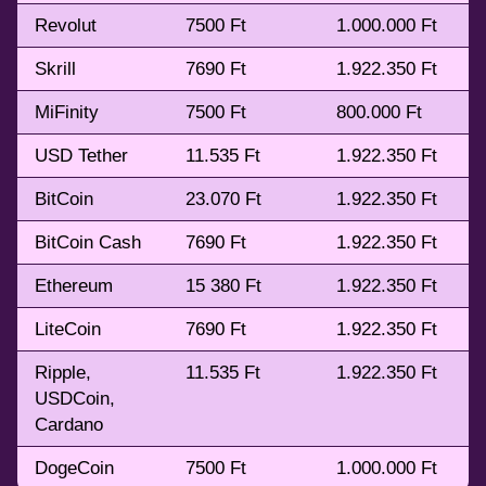
Revolut
7500 Ft
1.000.000 Ft
Skrill
7690 Ft
1.922.350 Ft
MiFinity
7500 Ft
800.000 Ft
USD Tether
11.535 Ft
1.922.350 Ft
BitCoin
23.070 Ft
1.922.350 Ft
BitCoin Cash
7690 Ft
1.922.350 Ft
Ethereum
15 380 Ft
1.922.350 Ft
LiteCoin
7690 Ft
1.922.350 Ft
Ripple,
11.535 Ft
1.922.350 Ft
USDCoin,
Cardano
DogeCoin
7500 Ft
1.000.000 Ft