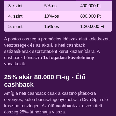
3. szint
5%-os
400.000 Ft
4. szint
10%-os
800.000 Ft
5. szint
15%-os
1.200.000 Ft
A pontos összeg a promóciós időszak alatt keletkezett
veszteségek és az aktuális heti cashback
százalékának szorzataként kerül kiszámításra. A
cashback bónuszra
1x fogadási követelmény
vonatkozik.
25% akár 80.000 Ft-ig - Élő
cashback
Amíg a heti cashback csak a kaszinó játékokra
érvényes, külön bónuszt igényelhetsz a Diva Spin élő
kaszinó részlegen. Az
élő cashback
az elveszített
összeg 25%-át hozhatja vissza.