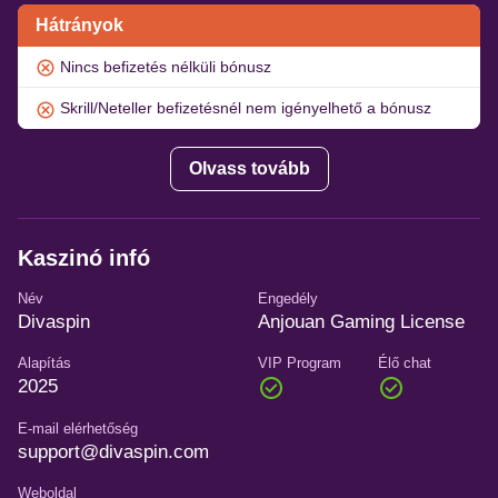
Hátrányok
Nincs befizetés nélküli bónusz
Skrill/Neteller befizetésnél nem igényelhető a bónusz
Olvass tovább
Kaszinó infó
Név
Engedély
Divaspin
Anjouan Gaming License
Alapítás
VIP Program
Élő chat
2025
E-mail elérhetőség
support@divaspin.com
Weboldal