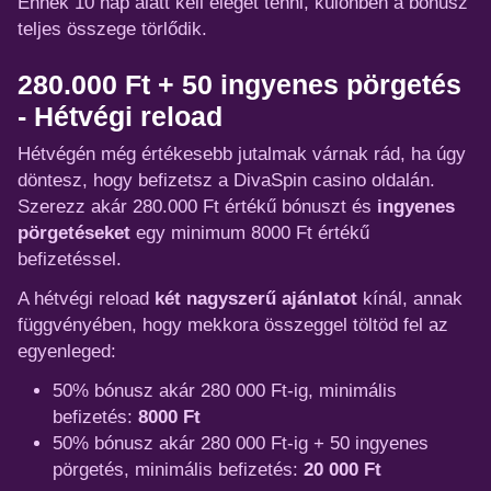
Ennek 10 nap alatt kell eleget tenni, különben a bónusz
teljes összege törlődik.
280.000 Ft + 50 ingyenes pörgetés
- Hétvégi reload
Hétvégén még értékesebb jutalmak várnak rád, ha úgy
döntesz, hogy befizetsz a DivaSpin casino oldalán.
Szerezz akár 280.000 Ft értékű bónuszt és
ingyenes
pörgetéseket
egy minimum 8000 Ft értékű
befizetéssel.
A hétvégi reload
két nagyszerű ajánlatot
kínál, annak
függvényében, hogy mekkora összeggel töltöd fel az
egyenleged:
50% bónusz akár 280 000 Ft-ig, minimális
befizetés:
8000 Ft
50% bónusz akár 280 000 Ft-ig + 50 ingyenes
pörgetés, minimális befizetés:
20 000 Ft