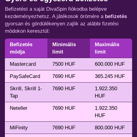
Befizetést a saját DivaSpin fiókodba belépve
kezdeményezhetsz. A játékosok örömére a
befizetés
gyorsan és gördülékenyen zajlik az alábbi fizetési
módokon keresztül:
Befizetés
Minimális
Maximális
módja
limit
limit
Mastercard
7500 HUF
600.000 HUF
PaySafeCard
7690 HUF
365.245 HUF
Skrill, Skrill 1-
7690 HUF
1.922.350
Tap
HUF
Neteller
7690 HUF
1.922.350
HUF
MiFinity
7690 HUF
800.000 HUF