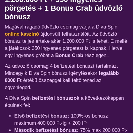
pörgetés + 1 Bonus Crab üdvözlő
bónusz
Magával ragadó üdvözlő csomag várja a Diva Spin
online kaszinó
újdonsült felhasználóit. Az üdvözlő
bónusz teljes értéke akár 1.200.000 Ft is lehet. E mellé
a játékosok 350 ingyenes pörgetést is kapnak, illetve
egy ingyenes próbát a
Bonus Crab
részlegen.
Az üdvözlő csomag 4 befizetési bónuszt tartalmaz.
Mindegyik Diva Spin bónusz igénylésekor
legalább
8000 Ft
értékű összeggel kell feltöltened az
egyenleged.
A Diva Spin
befizetési bónuszok
a következőképpen
épülnek fel:
Első befizetési bónusz:
100%-os bónusz
maximum 400 000 Ft-ig + 200 IP
Második befizetési bónusz:
75% max 200 000 Ft-