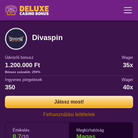
Me
Divaspin
Üdvözlő bónusz
Wager
1.200.000 Ft
35x
Bónusz százalék: 250%
Ingyenes pörgetések
Wager
350
40x
Játssz most!
Felhasználási feltételek
Értékelés
Megbízhatóság
8.7
Magas
/10