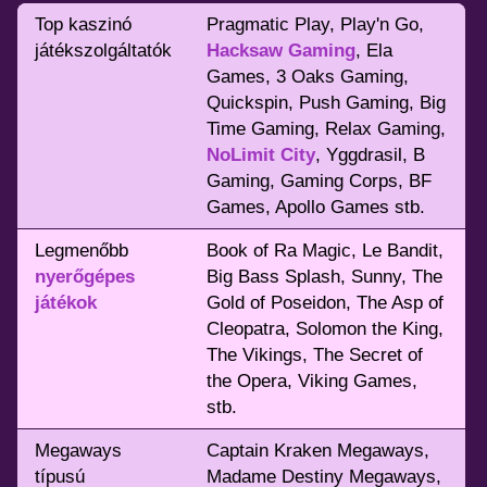
Top kaszinó
Pragmatic Play, Play'n Go,
játékszolgáltatók
Hacksaw Gaming
, Ela
Games, 3 Oaks Gaming,
Quickspin, Push Gaming, Big
Time Gaming, Relax Gaming,
NoLimit City
, Yggdrasil, B
Gaming, Gaming Corps, BF
Games, Apollo Games stb.
Legmenőbb
Book of Ra Magic, Le Bandit,
nyerőgépes
Big Bass Splash, Sunny, The
játékok
Gold of Poseidon, The Asp of
Cleopatra, Solomon the King,
The Vikings, The Secret of
the Opera, Viking Games,
stb.
Megaways
Captain Kraken Megaways,
típusú
Madame Destiny Megaways,