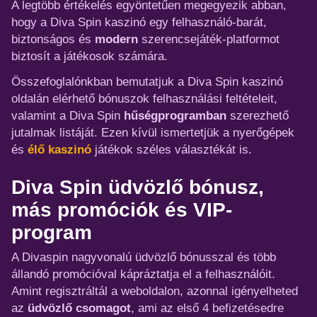
A legtöbb értékelés egyöntetűen megegyezik abban,
hogy a Diva Spin kaszinó egy felhasználó-barát,
biztonságos és
modern
szerencsejáték-platformot
biztosít a játékosok számára.
Összefoglalónkban bemutatjuk a Diva Spin kaszinó
oldalán elérhető bónuszok felhasználási feltételeit,
valamint a Diva Spin
hűségprogramban
szerezhető
jutalmak listáját. Ezen kívül ismertetjük a nyerőgépek
és
élő kaszinó
játékok széles választékát is.
Diva Spin üdvözlő bónusz,
más promóciók és VIP-
program
A Divaspin nagyvonalú üdvözlő bónusszal és több
állandó promócióval kápráztatja el a felhasználóit.
Amint regisztráltál a weboldalon, azonnal igényelheted
az
üdvözlő csomagot
, ami az első 4 befizetésedre