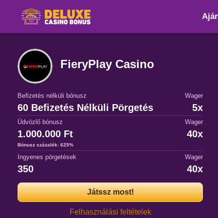
Aján
FieryPlay Casino
Befizetés nélküli bónusz
Wager
60 Befizetés Nélküli Pörgetés
5x
Üdvözlő bónusz
Wager
1.000.000 Ft
40x
Bónusz százalék: 625%
Ingyenes pörgetések
Wager
350
40x
Játssz most!
Felhasználási feltételek