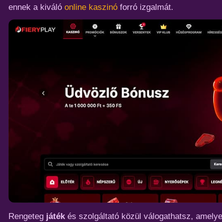
ennek a kiváló
online kaszinó
forró izgalmát.
Rengeteg
játék
és szolgáltató közül válogathatsz, amelye