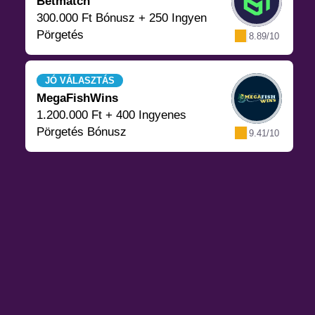
Betmatch
300.000 Ft Bónusz + 250 Ingyen
Pörgetés
8.89/10
JÓ VÁLASZTÁS
MegaFishWins
1.200.000 Ft + 400 Ingyenes
Pörgetés Bónusz
9.41/10