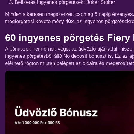
Befizetés ingyenes pörgetések: Joker Stoker
Minden sikeresen megszerzett csomag 5 napig érvényes. 
megforgatási követelmény
40x
, az ingyenes pörgetésekre
60 ingyenes pörgetés Fiery
A bónuszok nem érnek véget az üdvözlő ajánlattal, hiszen
ingyenes pörgetésből álló No deposit bónuszt is. Ez az a
elérhető rögtön miután belépett az oldalra és megerősíte