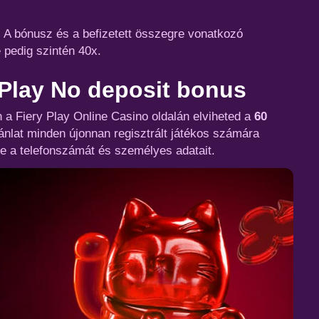
A bónusz és a befizetett összegre vonatkozó
 pedig szintén 40x.
 Play No deposit bonus
 a Fiery Play Online Casino oldalán elviheted a
60
jánlat minden újonnan regisztrált játékos számára
tte a telefonszámát és személyes adatait.