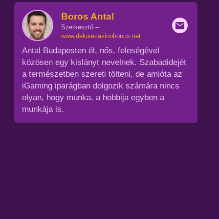
Boros Antal
Szerkesztő –
www.deluxecasinobonus.net
Antal Budapesten él, nős, feleségével
közösen egy kislányt nevelnek. Szabadidejét
a természetben szereti tölteni, de amióta az
iGaming iparágban dolgozik számára nincs
olyan, hogy munka, a hobbija egyben a
munkája is.