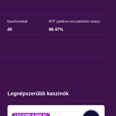
Nyerővonalak
RTP (játékos-visszatérítési arány)
40
96.47%
Legnépszerűbb kaszinók
LEGJOBB AJÁNLAT