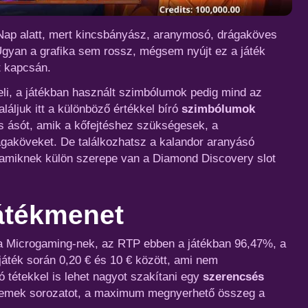
Nap alatt, mert kincsbányász, aranymosó, drágaköves
Ugyan a grafika sem rossz, mégsem nyújt ez a játék
t kapcsán.
li, a játékban használt szimbólumok pedig mind az
áljuk itt a különböző értékkel bíró
szimbólumok
s ásót, amik a kőfejtéshez szükségesek, a
rágaköveket. De találkozhatsz a kalandor aranyásó
amiknek külön szerepe van a Diamond Discovery slot
átékmenet
a Microgaming-nek, az RTP ebben a játékban 96,47%, a
 játék során 0,20 € és 10 € között, ami nem
tétekkel is lehet nagyot szakítani egy
szerencsés
remek sorozatot, a maximum megnyerhető összeg a