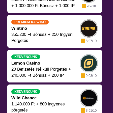
+ 1.000.000 Ft Bónusz + 1.000 IP
9.9/10
PRÉMIUM KASZINÓ
Wintino
355.200 Ft Bónusz + 250 Ingyen
Pörgetés
8.97/10
KEDVENCÜNK
Lemon Casino
20 Befizetés Nélküli Pörgetés +
240.000 Ft Bónusz + 200 IP
9.03/10
KEDVENCÜNK
Wild Chance
1.140.000 Ft + 800 ingyenes
pörgetés
8.91/10