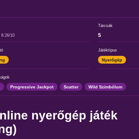
Tárcsák
5
8.26/10
tó
Játéktípus
ng
Nyerőgép
nságok
k
Progressive Jackpot
Scatter
Wild Szimbólum
line nyerőgép játék
ng)