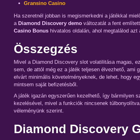
Gransino Casino
Ha szeretnél jobban is megismerkedni a játékkal mielő
a
Diamond Discovery demo
változatát a fent említet
Casino Bonus
hivatalos oldalán, ahol megtalálod azt 
Összegzés
Mivel a Diamond Discovery slot volatilitása magas, e
sem, de attól még ez a játék teljesen élvezhető, ami
elvárt minimális követelményeknek, de lehet, hogy eg
mintsem saját befizetésből.
A játék igazán egyszerűen kezelhető, így bármilyen sz
kezelésével, mivel a funkciók nincsenek túlbonyolítva
véleményünk szerint.
Diamond Discovery 