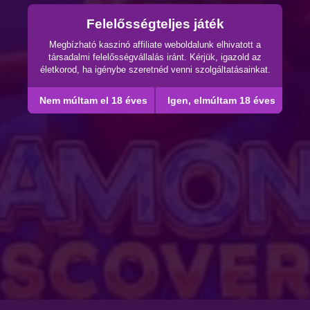
Felelősségteljes játék
Megbízható kaszinó affiliate weboldalunk elhivatott a
társadalmi felelősségvállalás iránt. Kérjük, igazold az
életkorod, ha igénybe szeretnéd venni szolgáltatásainkat.
Nem múltam el 18 éves
Igen, elmúltam 18 éves