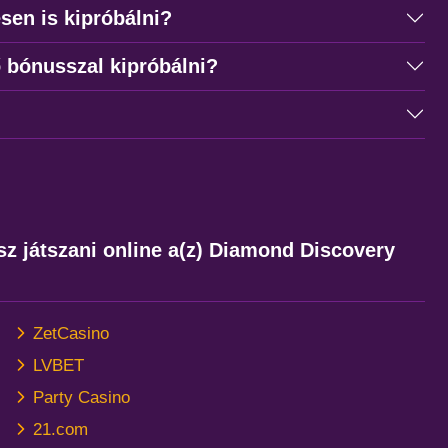
sen is kipróbálni?
ő bónusszal kipróbálni?
sz játszani online a(z) Diamond Discovery
ZetCasino
LVBET
Party Casino
21.com