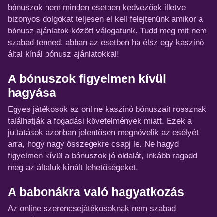
bónuszok nem minden esetben kedvezőek illetve
bizonyos dolgokat teljesen el kell felejtenünk amikor a
bónusz ajánlatok között válogatunk. Tudd meg mit nem
szabad tenned, abban az esetben ha élsz egy kaszinó
által kínál bónusz ajánlatokkal!
A bónuszok figyelmen kívül
hagyása
Egyes játékosok az online kaszinó bónuszait rossznak
találhatják a fogadási követelmények miatt. Ezek a
juttatások azonban jelentősen megnövelik az esélyét
arra, hogy nagy összegekre csapj le. Ne hagyd
figyelmen kívül a bónuszok jó oldalát, inkább ragadd
meg az általuk kínált lehetőségeket.
A babonákra való hagyatkozás
Az online szerencsejátékosoknak nem szabad