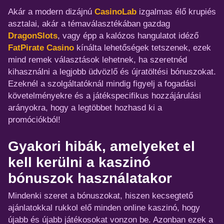
Akár a modern dizájnú
CasinoLab
izgalmas élő krupiés
asztalai, akár a témaválasztékában gazdag
DragonSlots
, vagy épp a kalózos hangulatot idéző
FatPirate Casino
kínálta lehetőségek tetszenek, ezek
mind remek választások lehetnek, ha szeretnéd
kihasználni a legjobb üdvözlő és újratöltési bónuszokat.
Ezeknél a szolgáltatóknál mindig figyelj a fogadási
követelményekre és a játékspecifikus hozzájárulási
arányokra, hogy a legtöbbet hozhasd ki a
promóciókból!
Gyakori hibák, amelyeket el
kell kerülni a kaszinó
bónuszok használatakor
Mindenki szeret a bónuszokat, hiszen kecsegtető
ajánlatokkal rukkol elő minden online kaszinó, hogy
újabb és újabb játékosokat vonzon be. Azonban ezek a