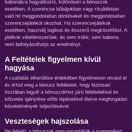
babonákra hagyatkozni, különösen a bónuszok
esetében. A szerencse bűbájokban vagy rituálékban
való hit meggondolatlan döntéseket és meggondolatlan
szerencsejátékot okozhat. Ha szerencsejátékok
esetében, használj logikus és ésszerű megközelítést. A
játékok véletlenszerűek, és sem trükk, sem babona
nem befolyásolhatja az eredményt.
A Feltételek figyelmen kívül
hagyása
A csalódás elkerülése érdekében figyelmesen olvasd el
és értsd meg a bónusz feltételeit, hogy biztosan
tisztában legyél a bónuszokhoz járó feltételekkel és
kifizetés igénylése előtti lépésekkel illetve megforgatási
követelmények teljesítésével.
Veszteségek hajszolása
Ne feledd, a bónuszok nem garantálják a nyereményt.