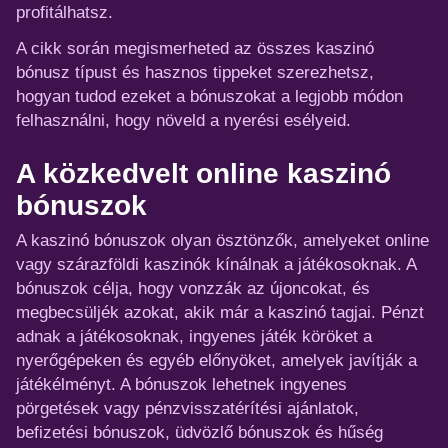
profitálhatsz.
A cikk során megismerheted az összes kaszinó
bónusz típust és hasznos tippeket szerezhetsz,
hogyan tudod ezeket a bónuszokat a legjobb módon
felhasználni, hogy növeld a nyerési esélyeid.
A közkedvelt online kaszinó
bónuszok
A kaszinó bónuszok olyan ösztönzők, amelyeket online
vagy szárazföldi kaszinók kínálnak a játékosoknak. A
bónuszok célja, hogy vonzzák az újoncokat, és
megbecsüljék azokat, akik már a kaszinó tagjai. Pénzt
adnak a játékosoknak, ingyenes játék köröket a
nyerőgépeken és egyéb előnyöket, amelyek javítják a
játékélményt. A bónuszok lehetnek ingyenes
pörgetések vagy pénzvisszatérítési ajánlatok,
befizetési bónuszok, üdvözlő bónuszok és hűség