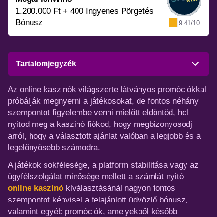
1.200.000 Ft + 400 Ingyenes Pörgetés
Bónusz
9.41/10
Tartalomjegyzék
Az online kaszinók világszerte látványos promóciókkal
próbálják megnyerni a játékosokat, de fontos néhány
szempontot figyelembe venni mielőtt eldöntöd, hol
nyitod meg a kaszinó fiókod, hogy megbizonyosodj
arról, hogy a választott ajánlat valóban a legjobb és a
legelőnyösebb számodra.
A játékok sokfélesége, a platform stabilitása vagy az
ügyfélszolgálat minősége mellett a számlát nyitó
online kaszinó
kiválasztásánál nagyon fontos
szempontot képvisel a felajánlott üdvözlő bónusz,
valamint egyéb promóciók, amelyekből később