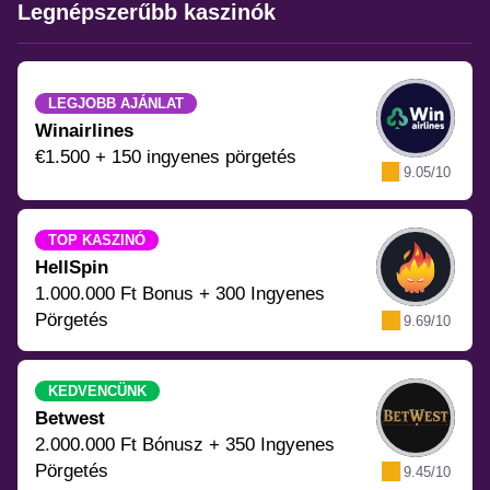
Legnépszerűbb kaszinók
LEGJOBB AJÁNLAT
Winairlines
€1.500 + 150 ingyenes pörgetés
9.05/10
TOP KASZINÓ
HellSpin
1.000.000 Ft Bonus + 300 Ingyenes
Pörgetés
9.69/10
KEDVENCÜNK
Betwest
2.000.000 Ft Bónusz + 350 Ingyenes
Pörgetés
9.45/10