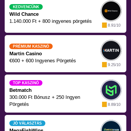
KEDVENCÜNK
Wild Chance
1.140.000 Ft + 800 ingyenes pörgetés
8.91/10
PRÉMIUM KASZINÓ
Martin Casino
€600 + 600 Ingyenes Pörgetés
9.25/10
TOP KASZINÓ
Betmatch
300.000 Ft Bónusz + 250 Ingyen
Pörgetés
8.89/10
JÓ VÁLASZTÁS
MegaFishWins