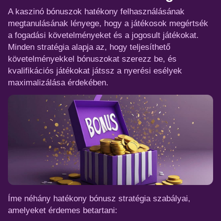
A kaszinó bónuszok hatékony felhasználásának
megtanulásának lényege, hogy a játékosok megértsék
a fogadási követelményeket és a jogosult játékokat.
Minden stratégia alapja az, hogy teljesíthető
követelményekkel bónuszokat szerezz be, és
kvalifikációs játékokat játssz a nyerési esélyek
maximalizálása érdekében.
Íme néhány hatékony bónusz stratégia szabályai,
amelyeket érdemes betartani: