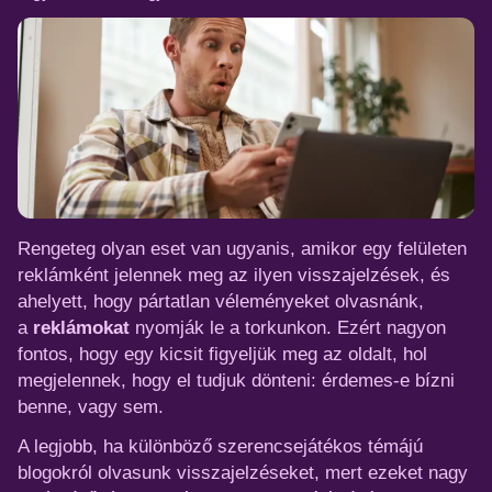
Rengeteg olyan eset van ugyanis, amikor egy felületen
reklámként jelennek meg az ilyen visszajelzések, és
ahelyett, hogy pártatlan véleményeket olvasnánk,
a
reklámokat
nyomják le a torkunkon. Ezért nagyon
fontos, hogy egy kicsit figyeljük meg az oldalt, hol
megjelennek, hogy el tudjuk dönteni: érdemes-e bízni
benne, vagy sem.
A legjobb, ha különböző szerencsejátékos témájú
blogokról olvasunk visszajelzéseket, mert ezeket nagy