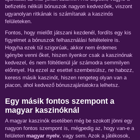
befizetés nélküli bónuszok nagyon kedvezőek, viszont
ugyanolyan ritkának is számítanak a kaszinós
felületeken.
Fontos, hogy mielőtt játszani kezdenél, fordíts egy kis
figyelmet a bónuszok felhasználási feltételeire is.
Hogyha ezek túl szigorúak, akkor nem érdemes
igénybe venni őket, hiszen ilyenkor csak a kaszinónak
kedvezel, és nem föltétlenül jár számodra semmilyen
előnnyel. Ha ezzel az esettel szembesülsz, ne habozz,
keress másik kaszinót, hiszen rengeteg olyan van a
piacon, ahol kedvező bónuszajánlatokra lelhetsz.
Egy másik fontos szempont a
magyar kaszinóknál
A magyar kaszinók esetében még be szokott jönni egy
nagyon fontos szempont is, mégpedig az, hogy van-e a
felületen
magyar nyelv
, vagy sem. Azok a játékosok,