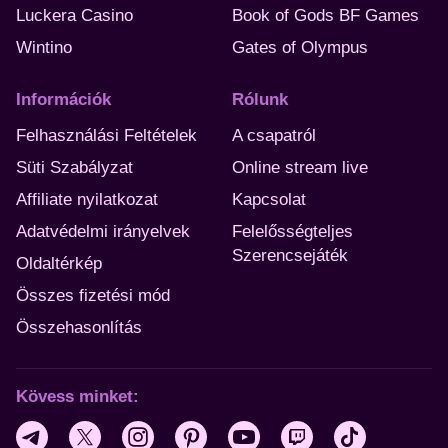
Luckera Casino
Book of Gods BF Games
Wintino
Gates of Olympus
Információk
Rólunk
Felhasználási Feltételek
A csapatról
Süti Szabályzat
Online stream live
Affiliate nyilatkozat
Kapcsolat
Adatvédelmi irányelvek
Felelősségteljes
Szerencsejáték
Oldaltérkép
Összes fizetési mód
Összehasonlítás
Kövess minket:
Telegram
X
Instagram
Pinterest
YouTube
Twitch
Tik Tok