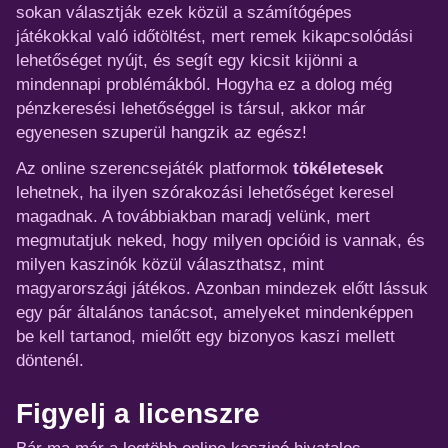
sokan választják ezek közül a számítógépes
játékokkal való időtöltést, mert remek kikapcsolódási
lehetőséget nyújt, és segít egy kicsit kijönni a
mindennapi problémákból. Hogyha ez a dolog még
pénzkeresési lehetőséggel is társul, akkor már
egyenesen szuperül hangzik az egész!
Az online szerencsejáték platformok
tökéletesek
lehetnek, ha ilyen szórakozási lehetőséget keresel
magadnak. A továbbiakban maradj velünk, mert
megmutatjuk neked, hogy milyen opcióid is vannak, és
milyen kaszinók közül választhatsz, mint
magyarországi játékos. Azonban mindezek előtt lássuk
egy pár általános tanácsot, amelyeket mindenképpen
be kell tartanod, mielőtt egy bizonyos kaszi mellett
döntenél.
Figyelj a licenszre