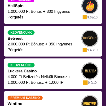
HellSpin
1.000.000 Ft Bonus + 300 Ingyenes
Pörgetés
9.69/10
KEDVENCÜNK
Betwest
2.000.000 Ft Bónusz + 350 Ingyenes
Pörgetés
9.45/10
KEDVENCÜNK
Luckera Casino
4.000 Ft Befizetés Nélküli Bónusz +
1.000.000 Ft Bónusz + 1.000 IP
9.9/10
PRÉMIUM KASZINÓ
Wintino