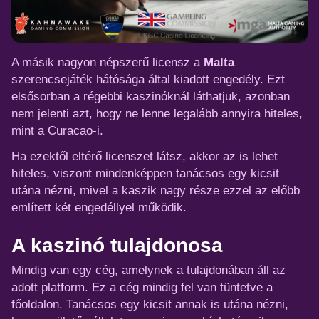
A másik nagyon népszerű licensz a
Malta
szerencsejáték hátósága által kiadott engedély. Ezt
elsősorban a régebbi kaszinóknál láthatjuk, azonban
nem jelenti azt, hogy ne lenne legalább annyira hiteles,
mint a Curacao-i.
Ha ezektől eltérő licenszet látsz, akkor az is lehet
hiteles, viszont mindenképpen tanácsos egy kicsit
utána nézni, mivel a kaszik nagy része ezzel az előbb
említett két engedéllyel működik.
A kaszinó tulajdonosa
Mindig van egy cég, amelynek a tulajdonában áll az
adott platform. Ez a cég mindig fel van tüntetve a
főoldalon. Tanácsos egy kicsit annak is utána nézni,