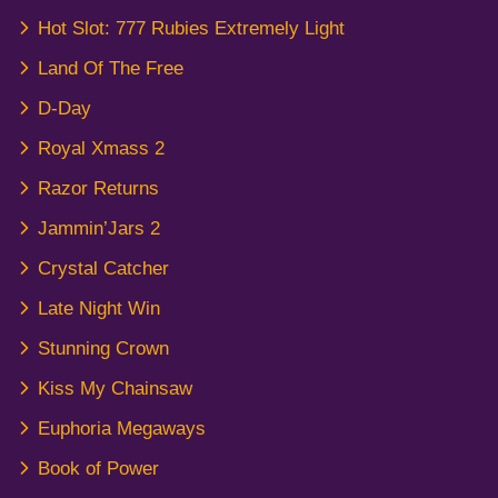
Hot Slot: 777 Rubies Extremely Light
Land Of The Free
D-Day
Royal Xmass 2
Razor Returns
Jammin’Jars 2
Crystal Catcher
Late Night Win
Stunning Crown
Kiss My Chainsaw
Euphoria Megaways
Book of Power