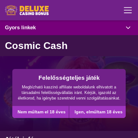
Me
Gyors linkek
Cosmic Cash
Felelősségteljes játék
Megbízható kaszinó affiliate weboldalunk elhivatott a
társadalmi felelősségvállalás iránt. Kérjük, igazold az
életkorod, ha igénybe szeretnéd venni szolgáltatásainkat.
Nem múltam el 18 éves
Igen, elmúltam 18 éves