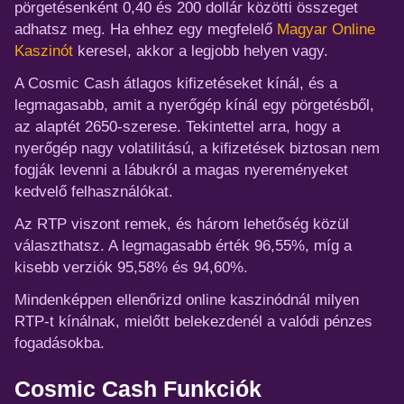
pörgetésenként 0,40 és 200 dollár közötti összeget
adhatsz meg. Ha ehhez egy megfelelő
Magyar Online
Kaszinót
keresel, akkor a legjobb helyen vagy.
A Cosmic Cash átlagos kifizetéseket kínál, és a
legmagasabb, amit a nyerőgép kínál egy pörgetésből,
az alaptét 2650-szerese. Tekintettel arra, hogy a
nyerőgép nagy volatilitású, a kifizetések biztosan nem
fogják levenni a lábukról a magas nyereményeket
kedvelő felhasználókat.
Az RTP viszont remek, és három lehetőség közül
választhatsz. A legmagasabb érték 96,55%, míg a
kisebb verziók 95,58% és 94,60%.
Mindenképpen ellenőrizd online kaszinódnál milyen
RTP-t kínálnak, mielőtt belekezdenél a valódi pénzes
fogadásokba.
Cosmic Cash Funkciók