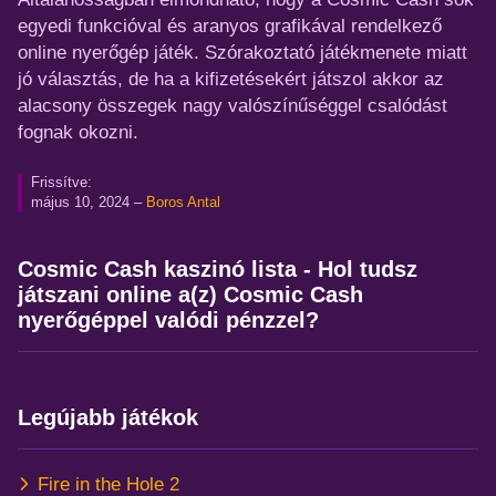
egyedi funkcióval és aranyos grafikával rendelkező
online nyerőgép játék. Szórakoztató játékmenete miatt
jó választás, de ha a kifizetésekért játszol akkor az
alacsony összegek nagy valószínűséggel csalódást
fognak okozni.
Frissítve:
május 10, 2024
–
Boros Antal
Cosmic Cash kaszinó lista - Hol tudsz
játszani online a(z) Cosmic Cash
nyerőgéppel valódi pénzzel?
Legújabb játékok
Fire in the Hole 2