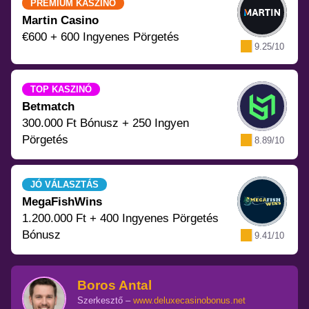
PRÉMIUM KASZINÓ
Martin Casino
€600 + 600 Ingyenes Pörgetés
9.25/10
TOP KASZINÓ
Betmatch
300.000 Ft Bónusz + 250 Ingyen
Pörgetés
8.89/10
JÓ VÁLASZTÁS
MegaFishWins
1.200.000 Ft + 400 Ingyenes Pörgetés
Bónusz
9.41/10
Boros Antal
Szerkesztő –
www.deluxecasinobonus.net