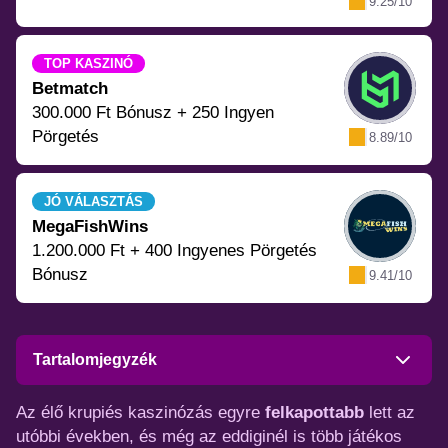
9.25/10
TOP KASZINÓ
Betmatch
300.000 Ft Bónusz + 250 Ingyen
Pörgetés
8.89/10
JÓ VÁLASZTÁS
MegaFishWins
1.200.000 Ft + 400 Ingyenes Pörgetés
Bónusz
9.41/10
Tartalomjegyzék
Az élő krupiés kaszinózás egyre
felkapottabb
lett az
utóbbi években, és még az eddiginél is több játékos