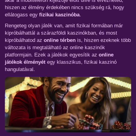
akár a mobiltelefon kijelzője előtt ülve is élvezheted,
hiszen az élmény érdekében nincs szükség rá, hogy
ellátogass egy
fizikai kaszinóba
.
Rengeteg olyan játék van, amit fizikai formában már
kipróbálhattál a szárazföldi kaszinókban, és most
kipróbálhatod az
online térben
is, hiszen ezeknek több
változata is megtalálható az online kaszinók
platformjain. Ezek a játékok egyesítik az
online
játékok élményét
egy klasszikus, fizikai kaszinó
hangulatával.