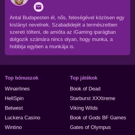
Antal Budapesten él, nős, feleségével közösen egy
kislányt nevelnek. Szabadidejét a természetben
szereti tölteni, de amióta az iGaming iparágban
dolgozik számára nincs olyan, hogy munka, a
hobbija egyben a munkája is.
Top bónuszok
Top játékok
Winairlines
Book of Dead
HellSpin
Starburst XXXtreme
Betwest
Viking Wilds
Luckera Casino
Book of Gods BF Games
Wintino
Gates of Olympus