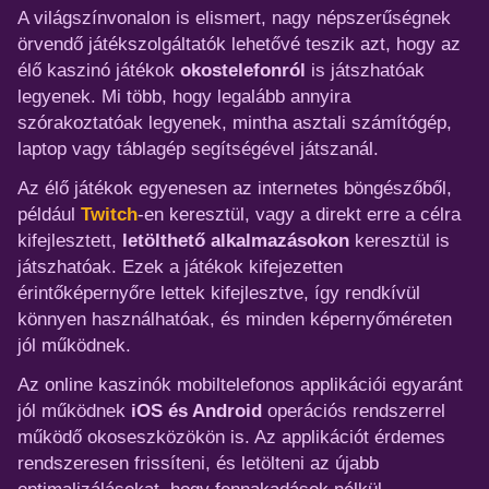
A világszínvonalon is elismert, nagy népszerűségnek
örvendő játékszolgáltatók lehetővé teszik azt, hogy az
élő kaszinó játékok
okostelefonról
is játszhatóak
legyenek. Mi több, hogy legalább annyira
szórakoztatóak legyenek, mintha asztali számítógép,
laptop vagy táblagép segítségével játszanál.
Az élő játékok egyenesen az internetes böngészőből,
például
Twitch
-en keresztül, vagy a direkt erre a célra
kifejlesztett,
letölthető alkalmazásokon
keresztül is
játszhatóak. Ezek a játékok kifejezetten
érintőképernyőre lettek kifejlesztve, így rendkívül
könnyen használhatóak, és minden képernyőméreten
jól működnek.
Az online kaszinók mobiltelefonos applikációi egyaránt
jól működnek
iOS és Android
operációs rendszerrel
működő okoseszközökön is. Az applikációt érdemes
rendszeresen frissíteni, és letölteni az újabb