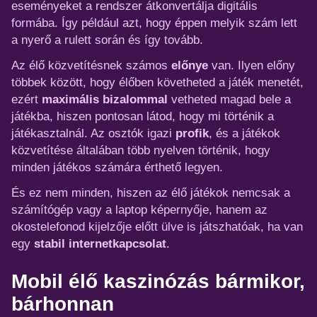
eseményeket a rendszer átkonvertálja digitális
formába. Így például azt, hogy éppen melyik szám lett
a nyerő a rulett során és így tovább.
Az élő közvetítésnek számos
előnye
van. Ilyen előny
többek között, hogy élőben követheted a játék menetét,
ezért
maximális bizalommal
vetheted magad bele a
játékba, hiszen pontosan látod, hogy mi történik a
játékasztalnál. Az osztók igazi
profik
, és a játékok
közvetítése általában több nyelven történik, hogy
minden játékos számára érthető legyen.
És ez nem minden, hiszen az élő játékok nemcsak a
számítógép vagy a laptop képernyője, hanem az
okostelefonod kijelzője előtt ülve is játszhatóak, ha van
egy
stabil internetkapcsolat
.
Mobil élő kaszinózás bármikor,
bárhonnan