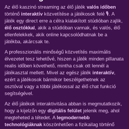
Az élő kaszinó streaming az élő játék
valós időben
történő
interaktív
közvetítése a játékosok felé 🎙️. A
játék egy direct erre a célra kialakított stúdióban zajlik,
élő osztókkal
, akik a stúdióban vannak, és valós, élő
ellenfelekkek, akik online kapcsolódhatnak be a
játékba, akárcsak te.
A professzionális minőségű közvetítés maximális
élvezetet tesz lehetővé, hiszen a játék minden pillanata
realis időben követhető, mintha csak ott lennél a
játékasztal mellett. Mivel az egész játék
interaktív
,
ezért a játékosok bármikor beszélgethetnek az
osztóval vagy a többi játékossal az élő chat funkció
segítségével.
Az élő játékok interaktivitása abban is megmutatkozik,
hogy a kijelzőn egy
digitális felület
jelenik meg, ahol
megteheted a tétedet. A
legmodernebb
technológiáknak
köszönhetően a fizikailag történő