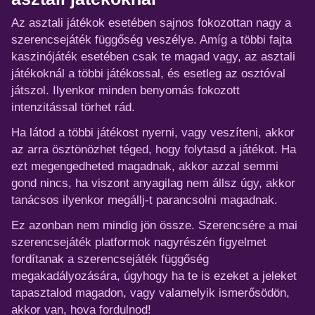
Az asztali játékok esetében sajnos fokozottan nagy a
szerencsejáték függőség veszélye. Amíg a többi fajta
kaszinójáték esetében csak te magad vagy, az asztali
játékoknál a többi játékossal, és esetleg az osztóval
játszol. Ilyenkor minden benyomás fokozott
intenzitással törhet rád.
Ha látod a többi játékost nyerni, vagy veszíteni, akkor
az arra ösztönözhet téged, hogy folytasd a játékot. Ha
ezt megengedheted magadnak, akkor azzal semmi
gond nincs, ha viszont anyagilag nem állsz úgy, akkor
tanácsos ilyenkor megállj-t parancsolni magadnak.
Ez azonban nem mindig jön össze. Szerencsére a mai
szerencsejáték platformok nagyrészén figyelmet
fordítanak a szerencsejáték függőség
megakadályozására, úgyhogy ha te is ezeket a jeleket
tapasztalod magadon, vagy valamelyik ismerősödön,
akkor van, hova fordulnod!