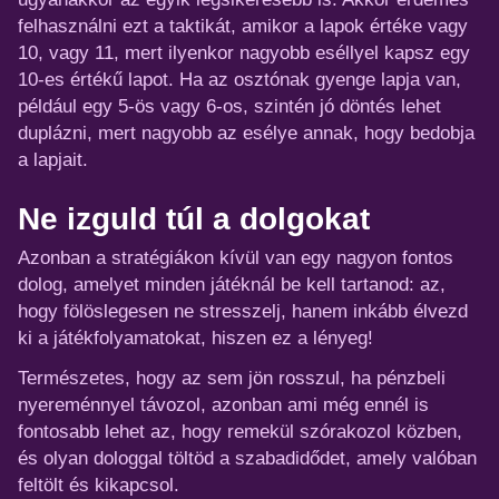
felhasználni ezt a taktikát, amikor a lapok értéke vagy
10, vagy 11, mert ilyenkor nagyobb eséllyel kapsz egy
10-es értékű lapot. Ha az osztónak gyenge lapja van,
például egy 5-ös vagy 6-os, szintén jó döntés lehet
duplázni, mert nagyobb az esélye annak, hogy bedobja
a lapjait.
Ne izguld túl a dolgokat
Azonban a stratégiákon kívül van egy nagyon fontos
dolog, amelyet minden játéknál be kell tartanod: az,
hogy fölöslegesen ne stresszelj, hanem inkább élvezd
ki a játékfolyamatokat, hiszen ez a lényeg!
Természetes, hogy az sem jön rosszul, ha pénzbeli
nyereménnyel távozol, azonban ami még ennél is
fontosabb lehet az, hogy remekül szórakozol közben,
és olyan dologgal töltöd a szabadidődet, amely valóban
feltölt és kikapcsol.