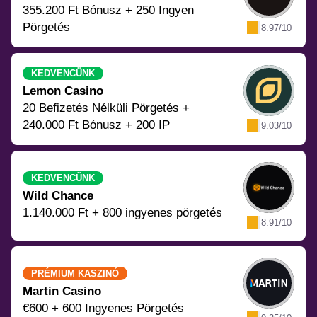
355.200 Ft Bónusz + 250 Ingyen
Pörgetés
8.97/10
KEDVENCÜNK
Lemon Casino
20 Befizetés Nélküli Pörgetés +
240.000 Ft Bónusz + 200 IP
9.03/10
KEDVENCÜNK
Wild Chance
1.140.000 Ft + 800 ingyenes pörgetés
8.91/10
PRÉMIUM KASZINÓ
Martin Casino
€600 + 600 Ingyenes Pörgetés