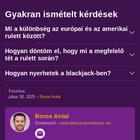
Gyakran ismételt kérdések
Mi a különbség az európai és az amerikai
rulett között?
Hogyan döntöm el, hogy mi a megfelelő
tét a rulett során?
Hogyan nyerhetek a blackjack-ben?
Frissítve:
július 30, 2025
–
Boros Antal
Boros Antal
Szerkesztő –
www.deluxecasinobonus.net