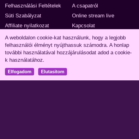
Felhasználási Feltételek
A csapatról
Süti Szabályzat
Online stream live
Affiliate nyilatkozat
Kapcsolat
Adatvédelmi irányelvek
Felelősségteljes
A weboldalon cookie-kat használunk, hogy a legjobb
Szerencsejáték
felhasználói élményt nyújthassuk számodra. A honlap
Oldaltérkép
további használatával hozzájárulásodat adod a cookie-
Összes fizetési mód
k használatához.
Összehasonlítás
Elfogadom
Elutasitom
Kövess minket:
Telegram
X
Instagram
Pinterest
YouTube
Twitch
Tik Tok
Nem vállaljuk a felelősséget az esetleges pénzveszteség okozta károk
miatt. A valódi pénzben játszott szerencsejáték káros lehet és
veszélyekkel járhat. Játék előtt vedd figyelembe az országod
törvényeit, pénzügyi helyzetedet és tapasztalatod mértékét.