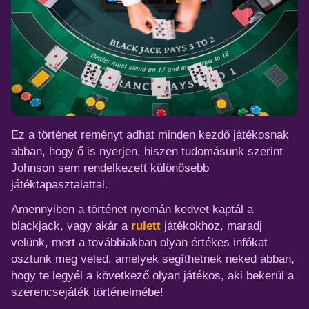
Ez a történet reményt adhat minden kezdő játékosnak
abban, hogy ő is nyerjen, hiszen tudomásunk szerint
Johnson sem rendelkezett különösebb
játéktapasztalattal.
Amennyiben a történet nyomán kedvet kaptál a
blackjack, vagy akár a
rulett
játékokhoz, maradj
velünk, mert a továbbiakban olyan értékes infókat
osztunk meg veled, amelyek segíthetnek neked abban,
hogy te legyél a következő olyan játékos, aki bekerül a
szerencsejáték történelmébe!