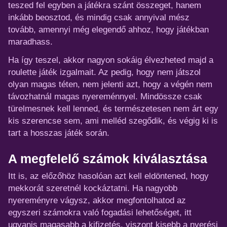
teszed fel egyben a játékra szánt összeget, hanem
inkább beosztod, és mindig csak annyival mész
tovább, amennyi még elegendő ahhoz, hogy játékban
maradhass.
Ha így teszel, akkor nagyon sokáig élvezheted majd a
roulette játék izgalmait. Az pedig, hogy nem játszol
olyan magas téten, nem jelenti azt, hogy a végén nem
távozhatnál magas nyereménnyel. Mindössze csak
türelmesnek kell lenned, és természetesen nem árt egy
kis szerencse sem, ami melléd szegődik, és végig ki is
tart a hosszas játék során.
A megfelelő számok kiválasztása
Itt is, az előzőhöz hasolóan azt kell eldöntened, hogy
mekkorát szeretnél kockáztatni. Ha nagyobb
nyereményre vágysz, akkor megfontolhatod az
egyszeri számokra való fogadási lehetőséget, itt
ugyanis magasabb a kifizetés, viszont kisebb a nyerési