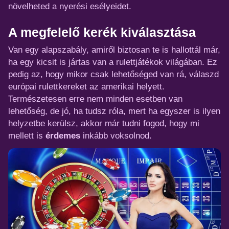
növelheted a nyerési esélyeidet.
A megfelelő kerék kiválasztása
Van egy alapszabály, amiről biztosan te is hallottál már,
ha egy kicsit is jártas van a rulettjátékok világában. Ez
pedig az, hogy mikor csak lehetőséged van rá, válaszd
európai rulettkereket az amerikai helyett.
Természetesen erre nem minden esetben van
lehetőség, de jó, ha tudsz róla, mert ha egyszer is ilyen
helyzetbe kerülsz, akkor már tudni fogod, hogy mi
mellett is
érdemes
inkább voksolnod.