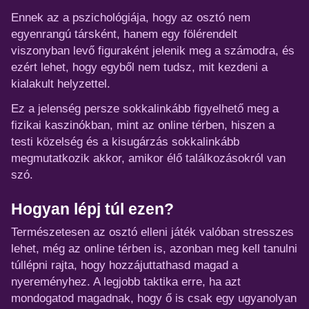
Ennek az a pszichológiája, hogy az osztó nem
egyenrangú társként, hanem egy fölérendelt
viszonyban levő figuraként jelenik meg a számodra, és
ezért lehet, hogy egyből nem tudsz, mit kezdeni a
kialakult helyzettel.
Ez a jelenség persze sokkalinkább figyelhető meg a
fizikai kaszinókban, mint az online térben, hiszen a
testi közelség és a kisugárzás sokkalinkább
megmutatkozik akkor, amikor élő találkozásokról van
szó.
Hogyan lépj túl ezen?
Természetesen az osztó elleni játék valóban stresszes
lehet, még az online térben is, azonban meg kell tanulni
túllépni rajta, hogy hozzájuttathasd magad a
nyereményhez. A legjobb taktika erre, ha azt
mondogatod magadnak, hogy ő is csak egy ugyanolyan