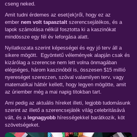
cseng neked.
Amit tudni érdemes az eset(ek)ről, hogy ez az
ember
nem volt tapasztalt
szerencsejátékos, és a
lapok számolása nélkül fosztotta ki a kaszinókat
mindössze egy fél év leforgása alatt.
Nyilatkozata szerint képességei és egy jó terv áll a
sikere mögött. Egyöntetű vélemények alapján csak és
kizárólag a szerencse nem lett volna önmagában
elégséges, három kaszinóból is, összesen $15 millió
nyereséget szerezzen, szóval valamilyen terv, vagy
matematikai háttér kellett, hogy legyen mögötte, amit
az úriember még a mai napig titokban tart.
Ami pedig az aktuális híreket illeti, legjobb tudomásunk
szerint az illető a szerencsejáték világ celebritásává
vált, és a
legnagyobb
hírességekkel barátkozik, köt
szövetségeket.