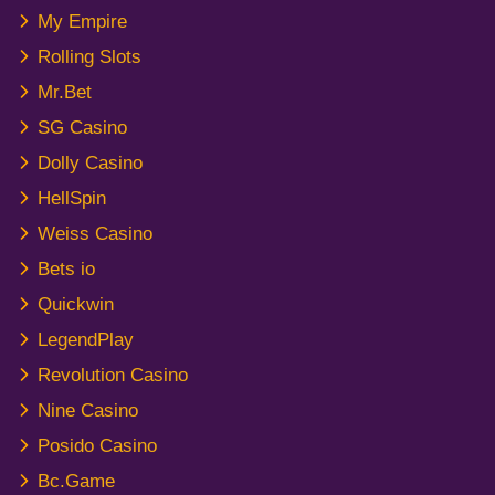
My Empire
Rolling Slots
Mr.Bet
SG Casino
Dolly Casino
HellSpin
Weiss Casino
Bets io
Quickwin
LegendPlay
Revolution Casino
Nine Casino
Posido Casino
Bc.Game