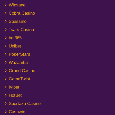
Winsane
Cobra Casino
Spassino
Tsars Casino
bet365
Unibet
PokerStars
Wazamba
Grand Casino
GameTwist
Ivibet
HotBet
Sportaza Casino
Cashwin