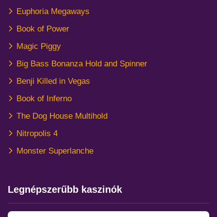
Euphoria Megaways
Book of Power
Magic Piggy
Big Bass Bonanza Hold and Spinner
Benji Killed in Vegas
Book of Inferno
The Dog House Multihold
Nitropolis 4
Monster Superlanche
Legnépszerűbb kaszinók