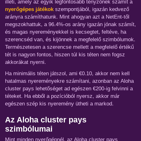
illeti, amely az egyik legfontosabb tényzőnek számít a
nyerőgépes játékok
szempontjából, igazán kedvező
arányra számíthatunk. Mint ahogyan azt a NetEnt-től
megszokhattuk, a 96.4%-os arány igazán jónak számít,
és magas nyereményekkel is kecsegtet, feltéve, ha
szerencséd van, és kijönnek a megfelelő szimbólumok.
Természetesen a szerencse mellett a megfelelő értékű
tét is nagyon fontos, hiszen túl kis téten nem fogsz
akkorákat nyerni.
Ha minimális téten játszol, ami €0.10, akkor nem kell
hatalmas nyereményekre számítani, azonban az Aloha
cluster pays lehetőséget ad egészen €200-ig felvinni a
téteket. Ha ebből a pozícióból nyersz, akkor már
egészen szép kis nyeremény ütheti a markod.
Az Aloha cluster pays
szimbólumai
Mint minden nyerőgépnél, az Aloha cluster pays