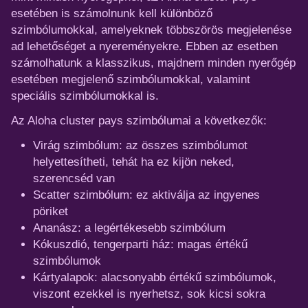
esetében is számolnunk kell különböző
szimbólumokkal, amelyeknek többszörös megjelenése
ad lehetőséget a nyereményekre. Ebben az esetben
számolhatunk a klasszikus, majdnem minden nyerőgép
esetében megjelenő szimbólumokkal, valamint
speciális szimbólumokkal is.
Az Aloha cluster pays szimbólumai a következők:
Virág szimbólum: az összes szimbólumot
helyettesítheti, tehát ha ez kijön neked,
szerencséd van
Scatter szimbólum: ez aktiválja az ingyenes
pöriket
Ananász: a legértékesebb szimbólum
Kókuszdió, tengerparti ház: magas értékű
szimbólumok
Kártyalapok: alacsonyabb értékű szimbólumok,
viszont ezekkel is nyerhetsz, sok kicsi sokra