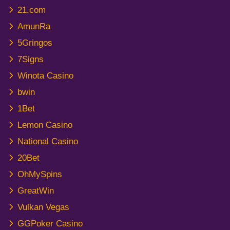
21.com
AmunRa
5Gringos
7Signs
Winota Casino
bwin
1Bet
Lemon Casino
National Casino
20Bet
OhMySpins
GreatWin
Vulkan Vegas
GGPoker Casino