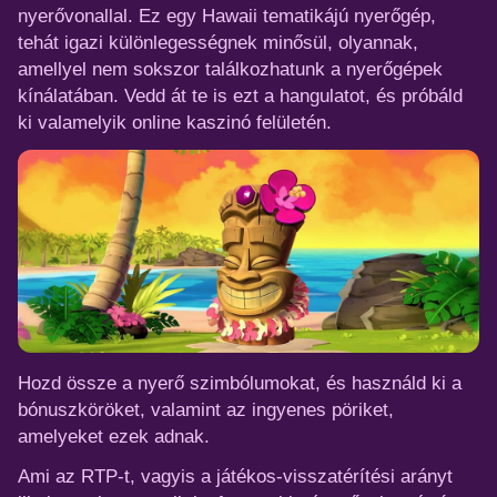
nyerővonallal. Ez egy Hawaii tematikájú nyerőgép,
tehát igazi különlegességnek minősül, olyannak,
amellyel nem sokszor találkozhatunk a nyerőgépek
kínálatában. Vedd át te is ezt a hangulatot, és próbáld
ki valamelyik online kaszinó felületén.
Hozd össze a nyerő szimbólumokat, és használd ki a
bónuszköröket, valamint az ingyenes pöriket,
amelyeket ezek adnak.
Ami az RTP-t, vagyis a játékos-visszatérítési arányt