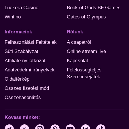
Luckera Casino
Book of Gods BF Games
Wintino
Gates of Olympus
Információk
Rólunk
Felhasználási Feltételek
A csapatról
Süti Szabályzat
Online stream live
Affiliate nyilatkozat
Kapcsolat
Adatvédelmi irányelvek
Felelősségteljes
Szerencsejáték
Oldaltérkép
Összes fizetési mód
Összehasonlítás
Kövess minket:
Telegram
X
Instagram
Pinterest
YouTube
Twitch
Tik Tok