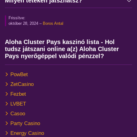
Milyen téteken játszhatsz?
Frissítve:
október 28, 2024
–
Boros Antal
Aloha Cluster Pays kaszinó lista - Hol
tudsz játszani online a(z) Aloha Cluster
Pays nyerőgéppel valódi pénzzel?
PowBet
ZetCasino
Fezbet
LVBET
Casoo
Party Casino
Energy Casino