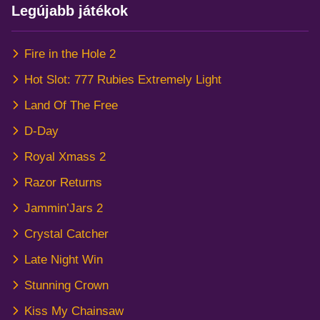
Legújabb játékok
Fire in the Hole 2
Hot Slot: 777 Rubies Extremely Light
Land Of The Free
D-Day
Royal Xmass 2
Razor Returns
Jammin’Jars 2
Crystal Catcher
Late Night Win
Stunning Crown
Kiss My Chainsaw