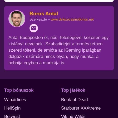
Boros Antal
Szerkesztő –
www.deluxecasinobonus.net
Antal Budapesten él, nős, feleségével közösen egy
kislányt nevelnek. Szabadidejét a természetben
szereti tölteni, de amióta az iGaming iparágban
dolgozik számára nincs olyan, hogy munka, a
hobbija egyben a munkája is.
Top bónuszok
Top játékok
Winairlines
Book of Dead
HellSpin
Starburst XXXtreme
Betwest
Viking Wilds