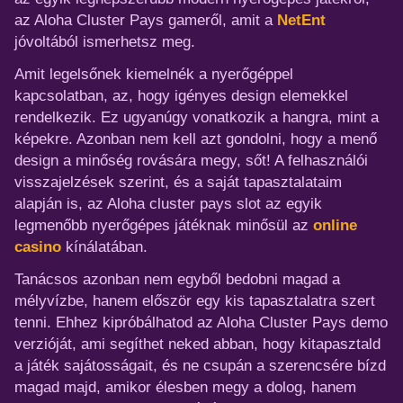
az Aloha Cluster Pays gameről, amit a
NetEnt
jóvoltából ismerhetsz meg.
Amit legelsőnek kiemelnék a nyerőgéppel
kapcsolatban, az, hogy igényes design elemekkel
rendelkezik. Ez ugyanúgy vonatkozik a hangra, mint a
képekre. Azonban nem kell azt gondolni, hogy a menő
design a minőség rovására megy, sőt! A felhasználói
visszajelzések szerint, és a saját tapasztalataim
alapján is, az Aloha cluster pays slot az egyik
legmenőbb nyerőgépes játéknak minősül az
online
casino
kínálatában.
Tanácsos azonban nem egyből bedobni magad a
mélyvízbe, hanem először egy kis tapasztalatra szert
tenni. Ehhez kipróbálhatod az Aloha Cluster Pays demo
verzióját, ami segíthet neked abban, hogy kitapasztald
a játék sajátosságait, és ne csupán a szerencsére bízd
magad majd, amikor élesben megy a dolog, hanem