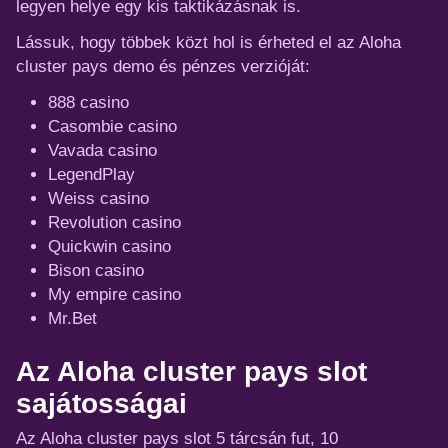
legyen helye egy kis taktikázásnak is.
Lássuk, hogy többek közt hol is érheted el az Aloha
cluster pays demo és pénzes verzióját:
888 casino
Casombie casino
Vavada casino
LegendPlay
Weiss casino
Revolution casino
Quickwin casino
Bison casino
My empire casino
Mr.Bet
Az Aloha cluster pays slot
sajátosságai
Az Aloha cluster pays slot 5 tárcsán fut, 10