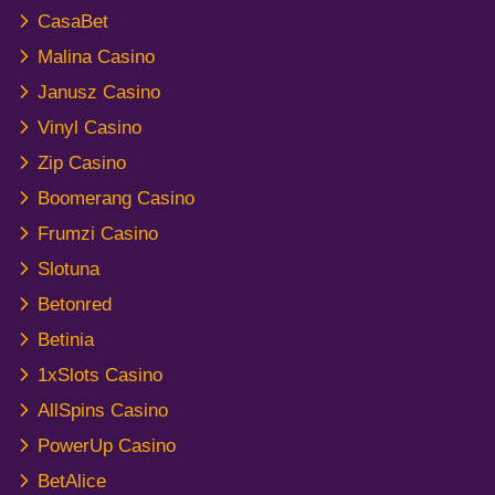
CasaBet
Malina Casino
Janusz Casino
Vinyl Casino
Zip Casino
Boomerang Casino
Frumzi Casino
Slotuna
Betonred
Betinia
1xSlots Casino
AllSpins Casino
PowerUp Casino
BetAlice