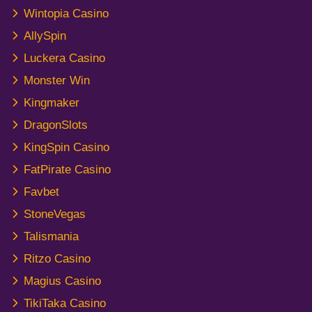
Wintopia Casino
AllySpin
Luckera Casino
Monster Win
Kingmaker
DragonSlots
KingSpin Casino
FatPirate Casino
Favbet
StoneVegas
Talismania
Ritzo Casino
Magius Casino
TikiTaka Casino