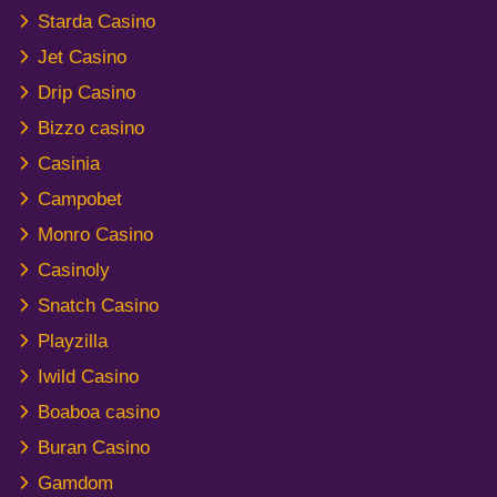
Starda Casino
Jet Casino
Drip Casino
Bizzo casino
Casinia
Campobet
Monro Casino
Casinoly
Snatch Casino
Playzilla
Iwild Casino
Boaboa casino
Buran Casino
Gamdom