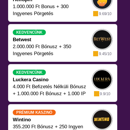
1.000.000 Ft Bonus + 300
Ingyenes Pörgetés
9.69/10
KEDVENCÜNK
Betwest
2.000.000 Ft Bónusz + 350
Ingyenes Pörgetés
9.45/10
KEDVENCÜNK
Luckera Casino
4.000 Ft Befizetés Nélküli Bónusz
+ 1.000.000 Ft Bónusz + 1.000 IP
9.9/10
PRÉMIUM KASZINÓ
Wintino
355.200 Ft Bónusz + 250 Ingyen