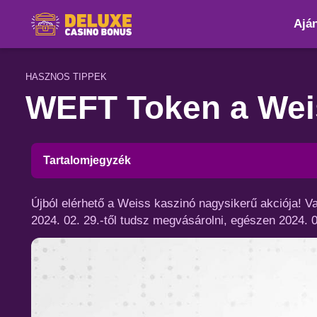
Aján
HASZNOS TIPPEK
WEFT Token a Wei
Tartalomjegyzék
Újból elérhető a Weiss kaszinó nagysikerű akciója! V
2024. 02. 29.-től tudsz megvásárolni, egészen 2024. 