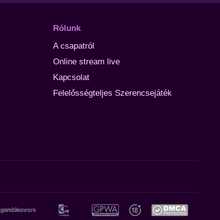
Rólunk
A csapatról
Online stream live
Kapcsolat
Felelősségteljes Szerencsejáték