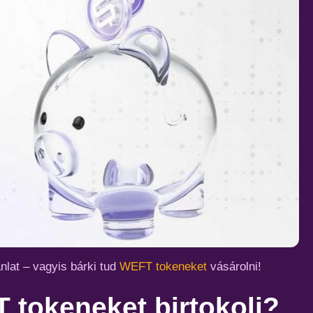
nlat – vagyis bárki tud
WEFT tokeneket
vásárolni!
 tokeneket birtokolj?