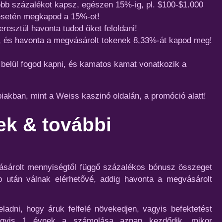
yobb százalékot kapsz, egészen 15%-ig, pl. $100-$1.000
 esetén megkapod a 15%-ot!
resztül havonta tudod őket feloldani!
re, és havonta a megvásárolt tokenek 8,33%-át kapod meg!
 belül fogod kapni, és kamatos kamat vonatkozik a
bbiakban, mint a Weiss kaszinó oldalán, a promóció alatt!
lek & további
ásárolt mennyiségtől függő százalékos bónusz összeget
után válnak elérhetővé, addig havonta a megvásárolt
ladni, hogy áruk felfelé növekedjen, vagyis befektetést
agyis 1 évnek a számolása aznap kezdődik, mikor