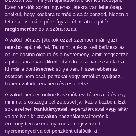
Ezen verziók során ingyenes játékra van lehetőség,
anélkül, hogy kockára tennéd a saját pénzed, hiszen a
tét csak virtuális pénz így a cél inkább a játék
megismerése
és a szórakozás.
A valódi pénzes játékok ezzel szemben már igazi
tétekből épülnek fel. Te, mint játékos kell befizess az
online casino oldalra és a nyeremény, amit megszerzel
a játék során valódiként utalódik ki a bankszámládra.
Itt már a döntésednek súlya van, hiszen ebben az
esetben nem csak pontokat vagy érméket gyűjtesz,
hanem valódi pénzben részesülhetsz.
A valódi pénzes online kaszinók esetében a játék egy
minimális összegű befizetéssel jár kéz a kézben. Ezt
sok esetben
bankkártyával
, e-pénztárcával vagy akár
valamilyen kriptovaluta használatával történik.
Amennyiben sikerül nyerni, a megszerzett
nyereményed valódi pénzként utalódik ki