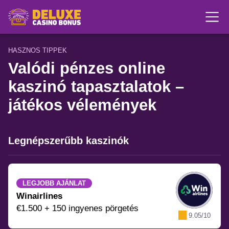
Me
HASZNOS TIPPEK
Valódi pénzes online
kaszinó tapasztalatok –
játékos vélemények
Legnépszerűbb kaszinók
LEGJOBB AJÁNLAT
Winairlines
€1.500 + 150 ingyenes pörgetés
9.05/10