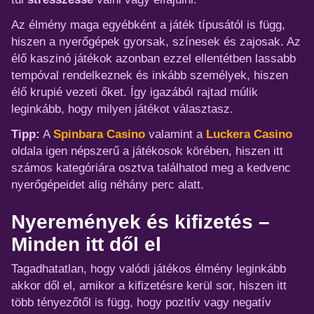
Az élmény maga egyébként a játék típusától is függ,
hiszen a nyerőgépek gyorsak, színesek és zajosak. Az
élő kaszinó játékok azonban ezzel ellentétben lassabb
tempóval rendelkeznek és inkább személyek, hiszen
élő krupié vezeti őket. Így igazából rajtad múlik
leginkább, hogy milyen játékot választasz.
Tipp:
A
Spinbara Casino
valamint a
Luckera Casino
oldala igen népszerű a játékosok körében, hiszen itt
számos kategóriára osztva találhatod meg a kedvenc
nyerőgépeidet alig néhány perc alatt.
Nyeremények és kifizetés –
Minden itt dől el
Tagadhatatlan, hogy valódi játékos élmény leginkább
akkor dől el, amikor a kifizetésre kerül sor, hiszen itt
több tényezőtől is függ, hogy pozitív vagy negatív