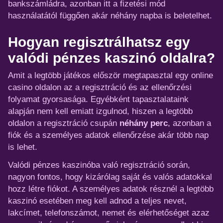
bankszámládra, azonban itt a fizetési mód
használatától függően akár néhány napba is beletelhet.
Hogyan regisztrálhatsz egy
valódi pénzes kaszinó oldalra?
Amit a legtöbb játékos először megtapasztal egy online
casino oldalon az a regisztráció és az ellenőrzési
folyamat gyorsasága. Egyébként tapasztalataink
alapján nem kell emiatt izgulnod, hiszen a legtöbb
oldalon a regisztráció csupán
néhány perc
, azonban a
fiók és a személyes adatok ellenőrzése akár több nap
is lehet.
Valódi pénzes kaszinóba való regisztráció során,
nagyon fontos, hogy kizárólag saját és valós adatokkal
hozz létre fiókot. A személyes adatok résznél a legtöbb
kaszinó esetében meg kell adnod a teljes nevet,
lakcímet, telefonszámot, nemet és elérhetőséget azaz