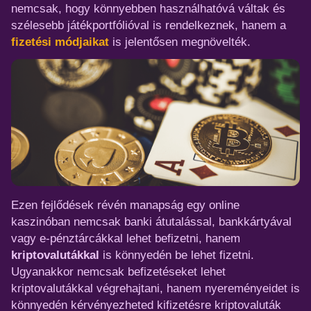
nemcsak, hogy könnyebben használhatóvá váltak és
szélesebb játékportfólióval is rendelkeznek, hanem a
fizetési módjaikat
is jelentősen megnövelték.
Ezen fejlődések révén manapság egy online
kaszinóban nemcsak banki átutalással, bankkártyával
vagy e-pénztárcákkal lehet befizetni, hanem
kriptovalutákkal
is könnyedén be lehet fizetni.
Ugyanakkor nemcsak befizetéseket lehet
kriptovalutákkal végrehajtani, hanem nyereményeidet is
könnyedén kérvényezheted kifizetésre kriptovaluták