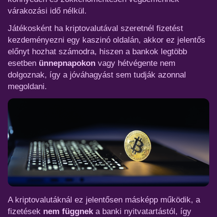
várakozási idő nélkül.
Játékosként ha kriptovalutával szeretnél fizetést
kezdeményezni egy kaszinó oldalán, akkor ez jelentős
előnyt hozhat számodra, hiszen a bankok legtöbb
esetben
ünnepnapokon
vagy hétvégente nem
dolgoznak, így a jóváhagyást sem tudják azonnal
megoldani.
A kriptovalutáknál ez jelentősen másképp működik, a
fizetések
nem függnek
a banki nyitvatartástól, így