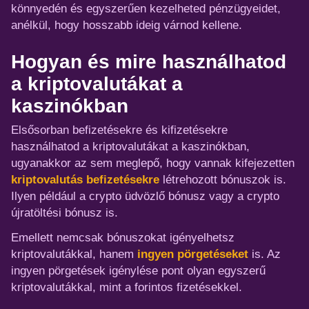
könnyedén és egyszerűen kezelheted pénzügyeidet,
anélkül, hogy hosszabb ideig várnod kellene.
Hogyan és mire használhatod
a kriptovalutákat a
kaszinókban
Elsősorban befizetésekre és kifizetésekre
használhatod a kriptovalutákat a kaszinókban,
ugyanakkor az sem meglepő, hogy vannak kifejezetten
kriptovalutás befizetésekre
létrehozott bónuszok is.
Ilyen például a crypto üdvözlő bónusz vagy a crypto
újratöltési bónusz is.
Emellett nemcsak bónuszokat igényelhetsz
kriptovalutákkal, hanem
ingyen pörgetéseket
is. Az
ingyen pörgetések igénylése pont olyan egyszerű
kriptovalutákkal, mint a forintos fizetésekkel.