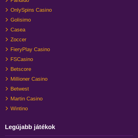
Pandido
OnlySpins Casino
Golisimo
Casea
Zoccer
FieryPlay Casino
FSCasino
Betscore
Millioner Casino
Betwest
Martin Casino
Wintino
Legújabb játékok