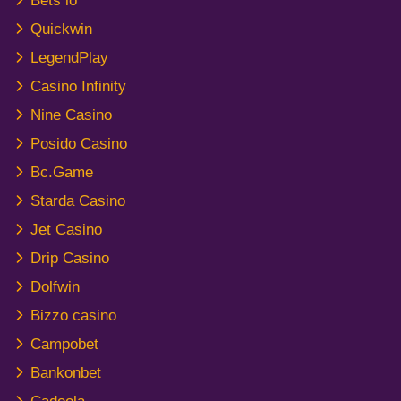
Bets io
Quickwin
LegendPlay
Casino Infinity
Nine Casino
Posido Casino
Bc.Game
Starda Casino
Jet Casino
Drip Casino
Dolfwin
Bizzo casino
Campobet
Bankonbet