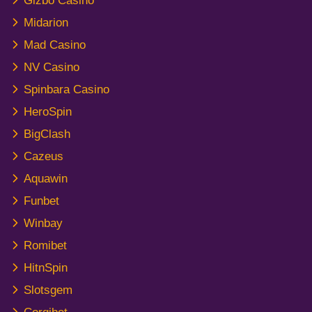
Gizbo Casino
Midarion
Mad Casino
NV Casino
Spinbara Casino
HeroSpin
BigClash
Cazeus
Aquawin
Funbet
Winbay
Romibet
HitnSpin
Slotsgem