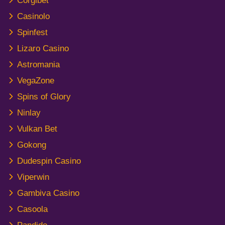
Corgibet
Casinolo
Spinfest
Lizaro Casino
Astromania
VegaZone
Spins of Glory
Ninlay
Vulkan Bet
Gokong
Dudespin Casino
Viperwin
Gambiva Casino
Casoola