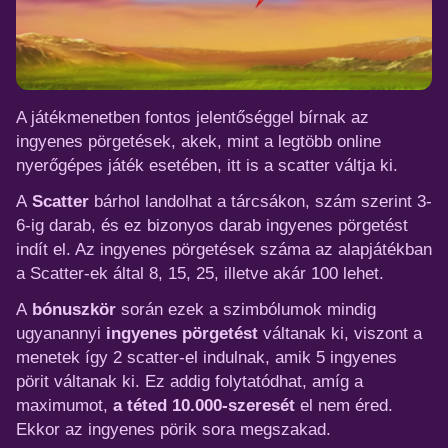
A játékmenetben fontos jelentőséggel bírnak az
ingyenes pörgetések, akek, mint a legtöbb online
nyerőgépes játék esetében, itt is a scatter váltja ki.
A
Scatter
bárhol landolhat a tárcsákon, szám szerint 3-
6-ig darab, és ez bizonyos darab ingyenes pörgetést
indít el. Az ingyenes pörgetések száma az alapjátékban
a Scatter-ek által 8, 15, 25, illetve akár 100 lehet.
A
bónuszkör
során ezek a szimbólumok mindig
ugyanannyi
ingyenes pörgetést
váltanak ki, viszont a
menetek így 2 scatter-el indulnak, amik 5 ingyenes
pörit váltanak ki. Ez addig folytatódhat, amíg a
maximumot,
a téted 10.000-szeresét
el nem éred.
Ekkor az ingyenes pörik sora megszakad.