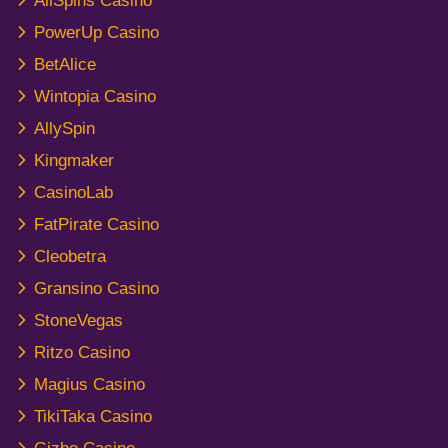
AllSpins Casino
PowerUp Casino
BetAlice
Wintopia Casino
AllySpin
Kingmaker
CasinoLab
FatPirate Casino
Cleobetra
Gransino Casino
StoneVegas
Ritzo Casino
Magius Casino
TikiTaka Casino