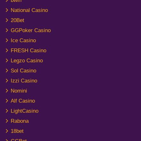
bwin
National Casino
20Bet
GGPoker Casino
Ice Casino
FRESH Casino
Legzo Casino
Sol Casino
Izzi Casino
Nomini
Alf Casino
LightCasino
Rabona
18bet