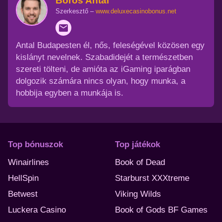
Boros Antal
Szerkesztő –
www.deluxecasinobonus.net
Antal Budapesten él, nős, feleségével közösen egy
kislányt nevelnek. Szabadidejét a természetben
szereti tölteni, de amióta az iGaming iparágban
dolgozik számára nincs olyan, hogy munka, a
hobbija egyben a munkája is.
Top bónuszok
Top játékok
Winairlines
Book of Dead
HellSpin
Starburst XXXtreme
Betwest
Viking Wilds
Luckera Casino
Book of Gods BF Games