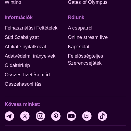
Wintino
Gates of Olympus
Információk
Rólunk
Felhasználási Feltételek
A csapatról
Süti Szabályzat
Online stream live
Affiliate nyilatkozat
Kapcsolat
Adatvédelmi irányelvek
Felelősségteljes
Szerencsejáték
Oldaltérkép
Összes fizetési mód
Összehasonlítás
Kövess minket:
Telegram
X
Instagram
Pinterest
YouTube
Twitch
Tik Tok