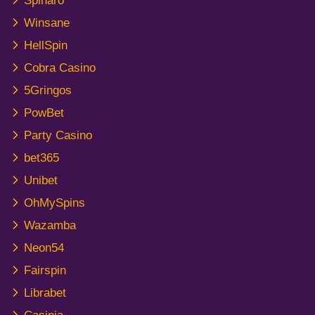
Spinaro
Winsane
HellSpin
Cobra Casino
5Gringos
PowBet
Party Casino
bet365
Unibet
OhMySpins
Wazamba
Neon54
Fairspin
Librabet