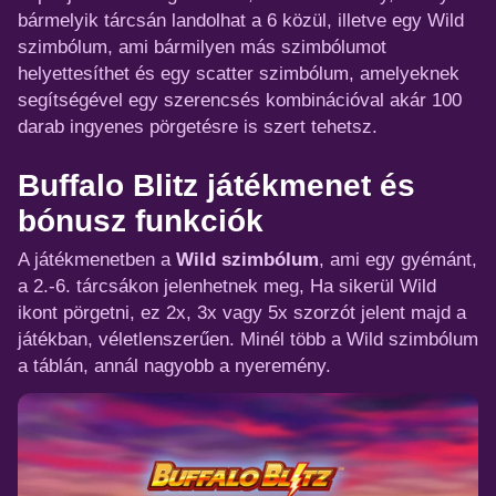
bármelyik tárcsán landolhat a 6 közül, illetve egy Wild
szimbólum, ami bármilyen más szimbólumot
helyettesíthet és egy scatter szimbólum, amelyeknek
segítségével egy szerencsés kombinációval akár 100
darab ingyenes pörgetésre is szert tehetsz.
Buffalo Blitz játékmenet és
bónusz funkciók
A játékmenetben a
Wild szimbólum
, ami egy gyémánt,
a 2.-6. tárcsákon jelenhetnek meg, Ha sikerül Wild
ikont pörgetni, ez 2x, 3x vagy 5x szorzót jelent majd a
játékban, véletlenszerűen. Minél több a Wild szimbólum
a táblán, annál nagyobb a nyeremény.